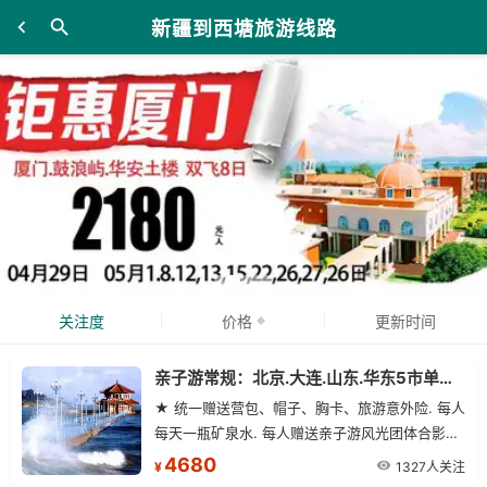
新疆到西塘旅游线路
关注度
价格
更新时间
亲子游常规：北京.大连.山东.华东5市单飞15日游
★ 统一赠送营包、帽子、胸卡、旅游意外险. 每人
每天一瓶矿泉水. 每人赠送亲子游风光团体合影一
张.
4680
1327人关注
¥