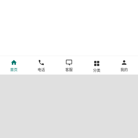
首页
电话
客服
我的
分类
©新疆中旅国际旅行社有限公司版权所有
许可证号:L-XB-100013
ICP备案号:新ICP备19001292号-4
新公网安备 65010302000123号