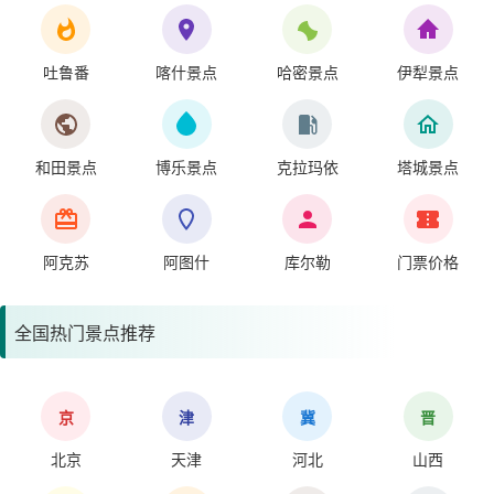
吐鲁番
喀什景点
哈密景点
伊犁景点
和田景点
博乐景点
克拉玛依
塔城景点
阿克苏
阿图什
库尔勒
门票价格
全国热门景点推荐
京
津
冀
晋
北京
天津
河北
山西