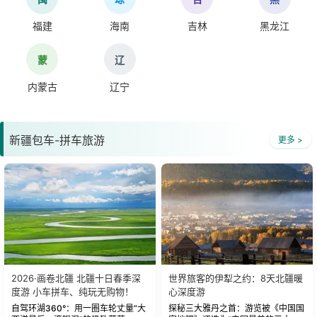
福建
海南
吉林
黑龙江
蒙
辽
内蒙古
辽宁
新疆包车-拼车旅游
更多 >
2026·画卷北疆 北疆十日春季深
世界旅客的伊犁之约：8天北疆暖
度游 小车拼车、纯玩无购物！
心深度游
自驾环湖360°：用一圈车轮丈量“大
探秘三大雅丹之首：游览被《中国国