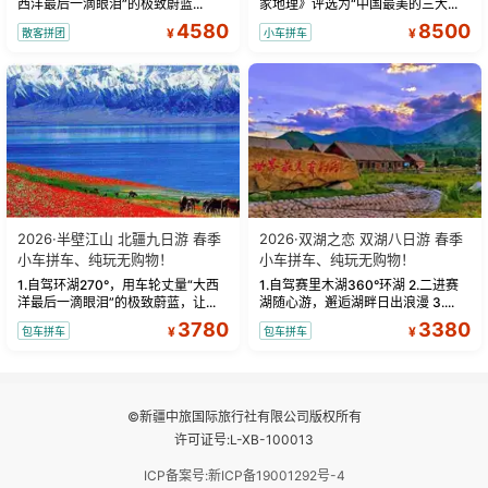
西洋最后一滴眼泪”的极致蔚蓝...
家地理》评选为“中国最美的三大...
4580
8500
¥
¥
散客拼团
小车拼车
2026·半壁江山 北疆九日游 春季
2026·双湖之恋 双湖八日游 春季
小车拼车、纯玩无购物！
小车拼车、纯玩无购物！
1.自驾环湖270°，用车轮丈量“大西
1.自驾赛里木湖360°环湖 2.二进赛
洋最后一滴眼泪”的极致蔚蓝，让...
湖随心游，邂逅湖畔日出浪漫 3....
3780
3380
¥
¥
包车拼车
包车拼车
©新疆中旅国际旅行社有限公司版权所有
许可证号:L-XB-100013
ICP备案号:新ICP备19001292号-4