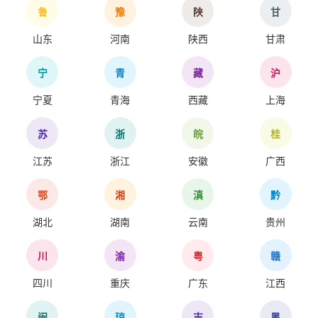
鲁
豫
陕
甘
山东
河南
陕西
甘肃
宁
青
藏
沪
宁夏
青海
西藏
上海
苏
浙
皖
桂
江苏
浙江
安徽
广西
鄂
湘
滇
黔
湖北
湖南
云南
贵州
川
渝
粤
赣
四川
重庆
广东
江西
闽
琼
吉
黑