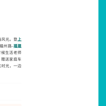
海风光。登
上
福州路-
福建
时候生活老师
，赠送家庭车
庭时光，一边