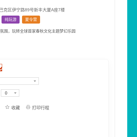
巴克区伊宁路89号新丰大厦A座7楼
纯玩游
夏令营
校氛围，玩转全球首家春秋文化主题梦幻乐园
0
收藏
打印行程