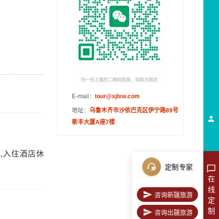
E-mail：
tour@xjlxw.com
地址：
乌鲁木齐市沙依巴克区伊宁路89号
新丰大厦A座7楼
,入住酒店休
定制专家
在
线
咨询新疆旅游
定
制
咨询出疆旅游