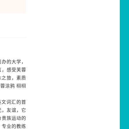
创办的大学，
筑，感受芙蓉
冰之旅，素质
蓉涂鸦 栩栩
英文词汇的首
，阳光，友谊，它
为贵族运动的
。专业的教练