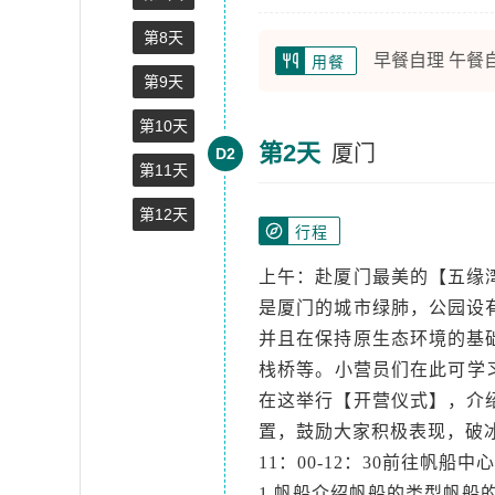
第8天
早餐自理 午餐
用餐
第9天
第10天
第2天
厦门
D2
第11天
第12天
行程
上午：赴厦门最美的【五缘
是厦门的城市绿肺，公园设
并且在保持原生态环境的基
栈桥等。小营员们在此可学
在这举行【开营仪式】，介
置，鼓励大家积极表现，破
11：00-12：30前往帆船
1.帆船介绍帆船的类型帆船