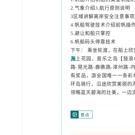
2.气象介绍3.航行原则说明
3区域讲解离岸安全注意事
4.帆船驾驶技术介绍前帆操
5.避让和船只掌控
6.帆船码头停靠技术
下午： 乘坐轮渡，在船上
海
上花园、音乐之岛【鼓浪
路-晃光路-鹿礁路-漳州路
有奖品，游全国唯一一条彩色
环岛骑行，沿途欣赏美丽的
领略蓝天碧海的壮美，一边
景点