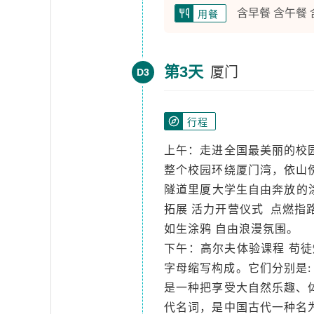
含早餐 含午餐
用餐
第3天
厦门
D3
行程
上午：走进全国最美丽的校
整个校园环绕厦门湾，依山
隧道里厦大学生自由奔放的
拓展 活力开营仪式 点燃指
如生涂鸦 自由浪漫氛围。
下午：高尔夫体验课程 苟徒
字母缩写构成。它们分别是: Gre
是一种把享受大自然乐趣、
代名词，是中国古代一种名