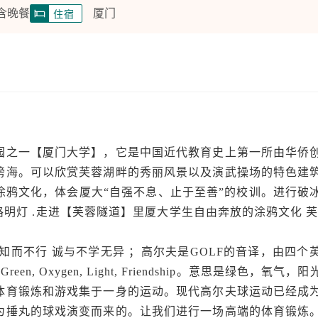
 含晚餐
厦门
住宿
园之一【厦门大学】，它是中国近代教育史上第一所由华侨
傍海。可以欣赏芙蓉湖畔的秀丽风景以及演武操场的特色建
涂鸦文化，体会厦大“自强不息、止于至善”的校训。进行破
路明灯 .走进【芙蓉隧道】里厦大学生自由奔放的涂鸦文化 芙
知而不行 诚与不学无异 ；高尔夫是GOLF的音译，由四个
en, Oxygen, Light, Friendship。意思是绿色，氧气
体育锻炼和游戏集于一身的运动。现代高尔夫球运动已经成
为捶丸的球戏演变而来的。让我们进行一场高端的体育锻炼