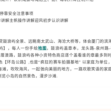
项停靠安全注意事项
作讲解主帆操作讲解迎风初步认识讲解
欣赏鼓浪屿全景、远眺南太武山、海沧大桥等，体会厦门的滨
屿】，每人一份手绘
地图
，鼓浪屿盖章本，龙头路-泉州路-
-内厝澳路，鼓浪屿各种小资特色商店逐个盖看谁的章最多到
【环岛公路】,也是“疯狂的赛车拍摄基地” 以家庭为单位
海滩，吹吹海风，一起弛向美丽的地方，一路欢歌笑语的家
浏览小岛的自然景色，漫步沙滩.