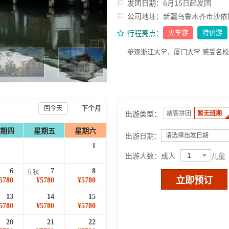
发团日期：
6月15日起发团
公司地址：
新疆乌鲁木齐市沙依
火车游
特价游
行程亮点：
参观浙江大学，厦门大学.感受名
下个月
回今天
出游类型：
散客拼团
暂无班期
期四
星期五
星期六
出游日期：
请选择出发日期
1
1
出游人数：
成人
儿童
6
7
8
立秋
立即预订
5780
¥5780
¥5780
13
14
15
5780
¥5780
¥5780
20
21
22