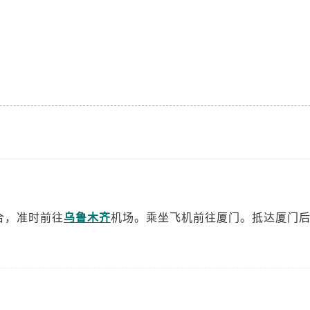
合，准时前往
乌鲁木齐
机场。乘坐飞机前往厦门。抵达厦门后