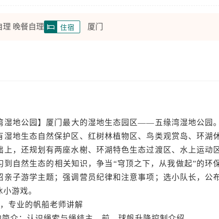
自理 晚餐自理
厦门
住宿
湾湿地公园】厦门最大的湿地生态园区——五缘湾湿地公园
有湿地生态自然保护区、红树林植物区、鸟类观赏岛、环湖
础上，还规划有两座水榭、环湖特色生态过渡区、水上运动
习到自然生态的相关知识，争当“穹顶之下，从我做起”的环
绍亲子游学主题；强调营员纪律和注意事项；选小队长，公
冰小游戏。
中心，专业的帆船老师讲解
的简介：认识绳索与绳结主、前、球帆升降控制介绍