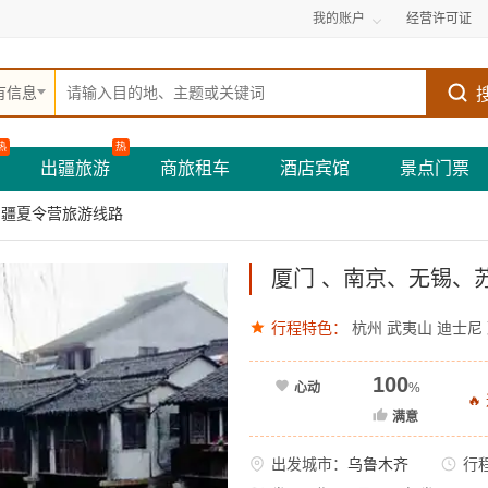
我的账户
经营许可证
有信息
热
热
出疆旅游
商旅租车
酒店宾馆
景点门票
出疆夏令营旅游线路
厦门 、南京、无锡、
行程特色：
杭州
武夷山
迪士尼
100
心动
%

满意
出发城市：
乌鲁木齐
行