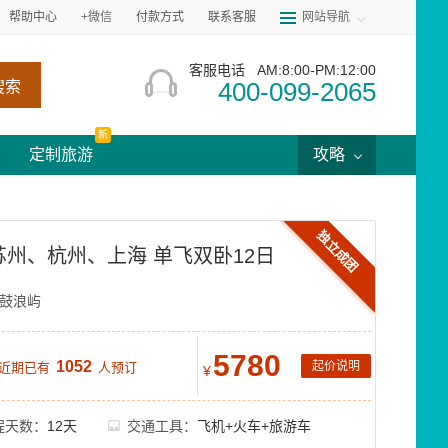
帮助中心
+微信
付款方式
联系客服
网站导航
客服电话
AM:8:00-PM:12:00
400-099-2065
搜索
新
定制旅游
攻略
独立成团
苏州、杭州、上海 单飞双卧12日
鼓浪屿
5780
1052
起价说明
 近期已有
人预订
¥
程天数：
12天
交通工具：
飞机+火车+旅游车