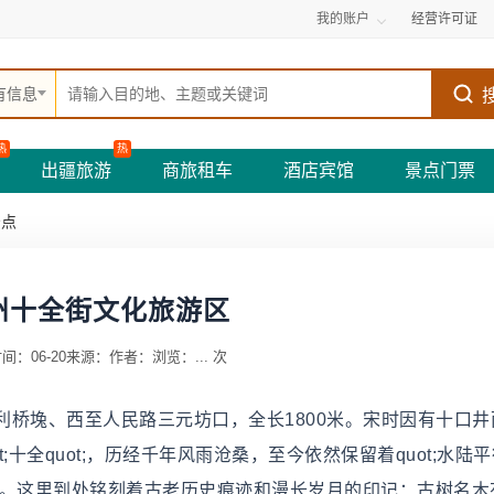
我的账户
经营许可证
有信息
热
热
出疆旅游
商旅租车
酒店宾馆
景点门票
景点
州十全街文化旅游区
间：06-20
来源：
作者：
浏览：
...
次
桥堍、西至人民路三元坊口，全长1800米。宋时因有十口井
uot;十全quot;，历经千年风雨沧桑，至今依然保留着quot;水陆
情调。这里到处铭刻着古老历史痕迹和漫长岁月的印记：古树名木