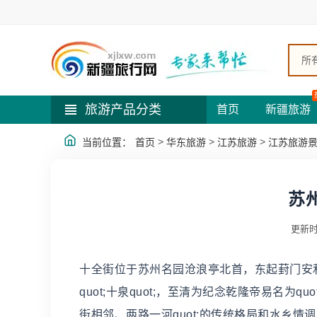
所
旅游产品分类
首页
新疆旅游
>
>
>
当前位置：
首页
华东旅游
江苏旅游
江苏旅游
苏
更新时
十全街位于苏州名园沧浪亭北首，东起葑门安利
quot;十泉quot;，至清为纪念乾隆帝易名为q
街相邻、两路一河quot;的传统格局和水乡