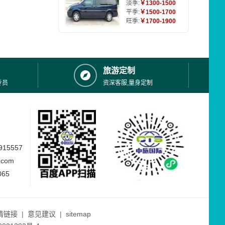
淡季:
￥1300-1500
平季:
￥1500-1700
旺季:
￥1700-1900
旅游定制
专员
资深客服,量身定制
15557
.com
065
情链接
|
意见建议
|
sitemap