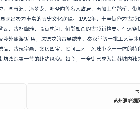
迹，李根源、冯梦龙、叶圣陶等名人故居，再加上乌鹊桥、带
街显现出极为丰富的历史文化底蕴。 1992年，十全街作为古城
黛瓦、古朴幽雅、临街枕河、倒影如画的古城新格局。在这条
级涉外旅游饭 店，沈德龙的古吴绣皇、秦汉堂等一批工艺美术
绣品、古玩字画、文房四宝、民间工艺、风味小吃于一体的特
街坊改造第一节的绰约风姿。如今，十全街已成为姑苏城内独
下
苏州洞庭湖