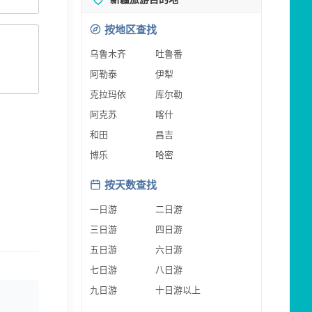
按地区查找
乌鲁木齐
吐鲁番
阿勒泰
伊犁
克拉玛依
库尔勒
阿克苏
喀什
和田
昌吉
博乐
哈密
按天数查找
一日游
二日游
三日游
四日游
五日游
六日游
七日游
八日游
九日游
十日游以上