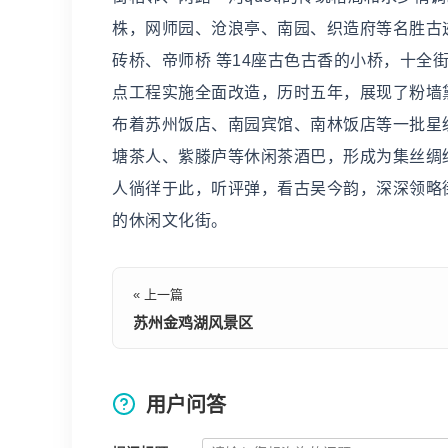
株，网师园、沧浪亭、南园、织造府等名胜古
砖桥、帝师桥 等14座古色古香的小桥，十全
点工程实施全面改造，历时五年，展现了粉墙
布着苏州饭店、南园宾馆、南林饭店等一批星
塘茶人、紫滕庐等休闲茶酒巴，形成为集丝绸
人徜徉于此，听评弹，看古吴今韵，深深领略
的休闲文化街。
« 上一篇
苏州金鸡湖风景区
用户问答