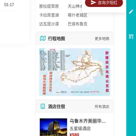
咨询夕阳红
01-17
那拉提草原
天山神木园
卡拉库里湖
喀什老城区
达瓦昆沙漠
巴音布鲁克
行程地图
更多地图
酒店住宿
所有酒店
乌鲁木齐美丽华大酒
五星级酒店
¥
580