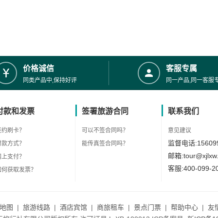
价格诚信
客服专属
同类产品中,保持好评
同一产品,同一客服
付款和发票
签署旅游合同
联系我们
签约刷卡？
可以不签合同吗？
意见建议
监督电话:156099
付款方式？
能传真签合同吗？
邮箱:tour@xjlxw
网上支付？
客服:400-099-2
如何获取发票？
地图
|
旅游线路
|
酒店宾馆
|
商旅租车
|
景点门票
|
帮助中心
|
友