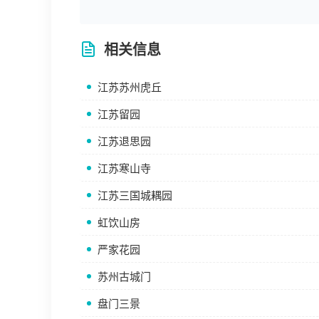
相关信息
江苏苏州虎丘
江苏留园
江苏退思园
江苏寒山寺
江苏三国城耦园
虹饮山房
严家花园
苏州古城门
盘门三景