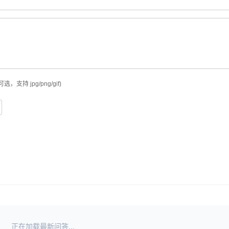
可选，支持 jpg/png/gif)
正在加载最新问答...