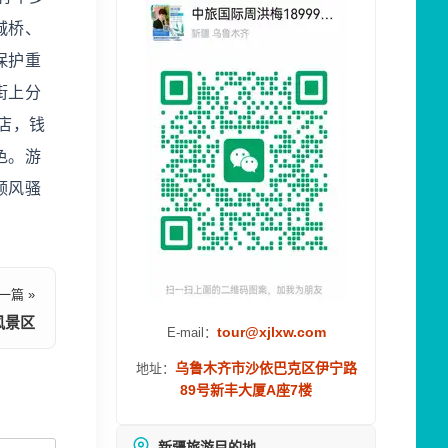
城桥、
保护重
街上分
店，钱
色。游
领风骚
一篇 »
风景区
tour@xjlxw.com
E-mail：
乌鲁木齐市沙依巴克区伊宁路
地址：
89号新丰大厦A座7楼
新疆旅游目的地