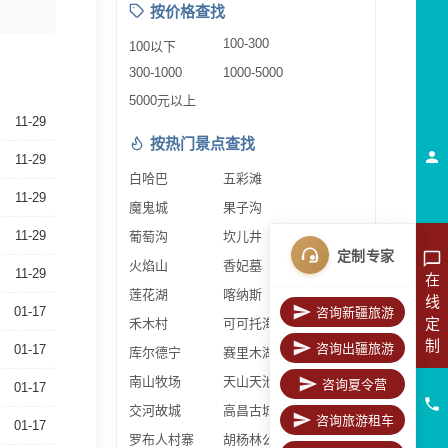
按价格查找
100-300
100以下
300-1000
1000-5000
5000元以上
11-29
按热门景点查找
11-29
白哈巴
五彩滩
11-29
魔鬼城
果子沟
11-29
葡萄沟
坎儿井
定制专家
火焰山
香妃墓
11-29
在
莲花湖
喀纳斯
线
01-17
咨询新疆旅游
定
禾木村
可可托海
制
咨询出疆旅游
01-17
库尔德宁
赛里木湖
南山牧场
天山天池
咨询夏令营
01-17
交河故城
高昌古城
咨询旅游租车
01-17
罗布人村寨
胡杨林公园