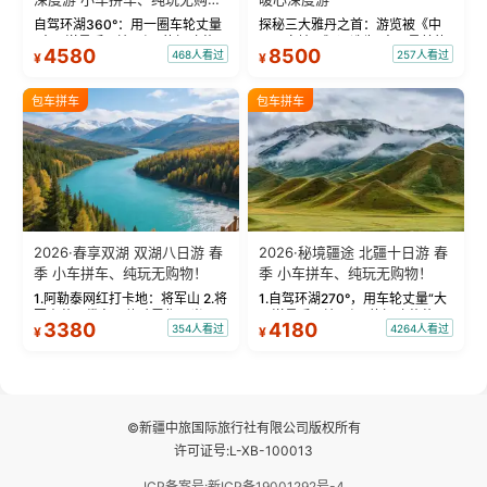
物！
自驾环湖360°：用一圈车轮丈量
探秘三大雅丹之首：游览被《中
“大西洋最后一滴眼泪”的极致蔚
国国家地理》评选为“中国最美的
4580
8500
468人看过
257人看过
¥
¥
蓝。 赛湖旅拍：甄选多款风格服
三大雅丹”第一名的克拉玛依魔鬼
饰，9张精修美照，定格赛里木湖
城。 中国第一村：探访仅存的图
绝美瞬间。 赛湖坦克300跟车视
瓦人最大村落——禾木村，欣赏
包车拼车
包车拼车
频：专业摄影师...
晨雾与小木...
2026·春享双湖 双湖八日游 春
2026·秘境疆途 北疆十日游 春
季 小车拼车、纯玩无购物！
季 小车拼车、纯玩无购物！
1.阿勒泰网红打卡地：将军山 2.将
1.自驾环湖270°，用车轮丈量“大
军山落日缆车，体验雪都风光 3.
西洋最后一滴眼泪”的极致蔚蓝，
3380
4180
354人看过
4264人看过
¥
¥
将军山，夕阳派对，蹦迪party 4.
让雪山、花海与深邃湖水在转弯
自驾赛里木湖360°环湖 5.二进赛
间连成自由的画卷。 2.特别赠送
湖随心游，邂逅湖畔日出浪漫...
那拉提景区3公里内，落地窗三钻
民宿 3.那...
©新疆中旅国际旅行社有限公司版权所有
许可证号:L-XB-100013
ICP备案号:新ICP备19001292号-4