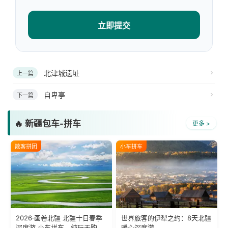
立即提交
北津城遗址
上一篇
自卑亭
下一篇
🔥 新疆包车-拼车
更多 >
散客拼团
小车拼车
2026·画卷北疆 北疆十日春季
世界旅客的伊犁之约：8天北疆
深度游 小车拼车、纯玩无购
暖心深度游