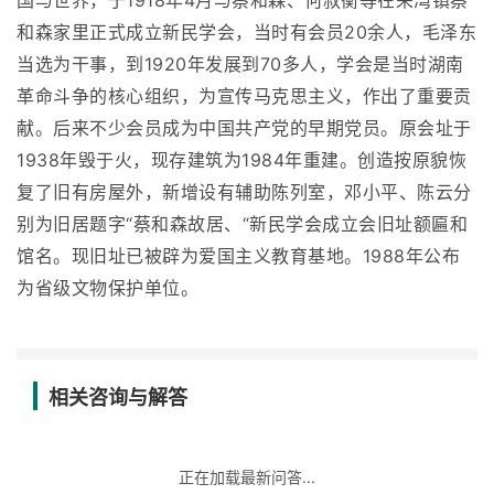
国与世界，于1918年4月与蔡和森、何叔衡等在荣湾镇蔡
和森家里正式成立新民学会，当时有会员20余人，毛泽东
当选为干事，到1920年发展到70多人，学会是当时湖南
革命斗争的核心组织，为宣传马克思主义，作出了重要贡
献。后来不少会员成为中国共产党的早期党员。原会址于
1938年毁于火，现存建筑为1984年重建。创造按原貌恢
复了旧有房屋外，新增设有辅助陈列室，邓小平、陈云分
别为旧居题字“蔡和森故居、“新民学会成立会旧址额匾和
馆名。现旧址已被辟为爱国主义教育基地。1988年公布
为省级文物保护单位。
相关咨询与解答
正在加载最新问答...