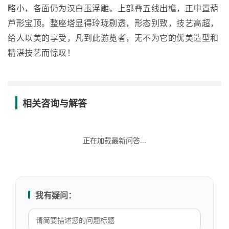
略小，各面仍为汉白玉浮雕，上部叠五线出檐，正中置葫
芦形宝顶。整座塔显得玲珑剔透，形态别致，技艺高超，
给人以美的享受，凡到此游览者，无不为它的优美造型和
精湛技艺而惊叹！
相关咨询与解答
正在加载最新问答...
我有疑问：