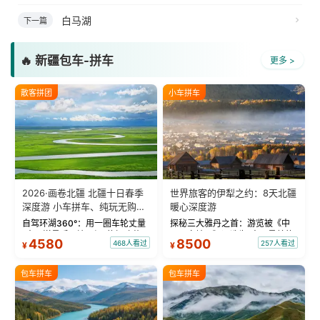
白马湖
下一篇
🔥 新疆包车-拼车
更多 >
散客拼团
小车拼车
2026·画卷北疆 北疆十日春季
世界旅客的伊犁之约：8天北疆
深度游 小车拼车、纯玩无购
暖心深度游
物！
自驾环湖360°：用一圈车轮丈量
探秘三大雅丹之首：游览被《中
“大西洋最后一滴眼泪”的极致蔚
国国家地理》评选为“中国最美的
4580
8500
468人看过
257人看过
¥
¥
蓝。 赛湖旅拍：甄选多款风格服
三大雅丹”第一名的克拉玛依魔鬼
饰，9张精修美照，定格赛里木湖
城。 中国第一村：探访仅存的图
绝美瞬间。 赛湖坦克300跟车视
瓦人最大村落——禾木村，欣赏
包车拼车
包车拼车
频：专业摄影师...
晨雾与小木...