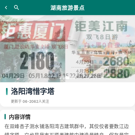
湖南旅游景点
洛阳湾惜字塔
更新于 06-20
62人关注
内容详情
在双峰杏子测水铺洛阳湾古建筑群中，其佼佼者要数江边