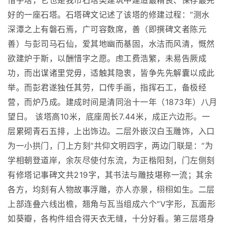
惜字塔，它也是我市石塔类建筑中建造最精良、保存最完
好的一座石塔。石塔碑文记述了该塔的修建过程：“测水
深潭之上有磐石焉，广可容数席，善（即撰碑文者陈元
善）与彭司马石仙，爱其地幽而基固，水洁而风清，慨然
欲建炉于斯，以酬惜字之愿。虑工费浩繁，未易告厥成
功，而出谋诸里党毋，适触其隐衷，皆争先先解囊以成此
举。而彭君遂独任其劳，口传手画，指挥石工，备极经
营，而炉乃成。建成时间是清同治十一年（1873年）八月
望日。 该塔高10米，底座周长7.44米，成正六边形。一
层累砌青石五排，上出饰边。二层外嵌汉白玉雕饰，入口
为一小拱门，门上方刻“共仰文明四字，两边门联是：“为
学相朝登道岸，余灰尽使付东流，为正楷阳刻，门左侧刻
有修塔记事碑文共219字，其书法与雕技堪称一流；其余
各方，均刻有人物故事浮雕，亦人亦景，栩栩如生。二层
上部连叠六线出檐，翘角与瓦当组成六个“V字形，瓦面形
如葵瓣，各构件组合得天衣无缝，十分好看。第三层塔身