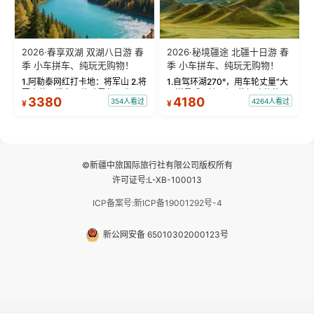
2026·春享双湖 双湖八日游 春
2026·秘境疆途 北疆十日游 春
季 小车拼车、纯玩无购物！
季 小车拼车、纯玩无购物！
1.阿勒泰网红打卡地：将军山 2.将
1.自驾环湖270°，用车轮丈量“大
军山落日缆车，体验雪都风光 3.
西洋最后一滴眼泪”的极致蔚蓝，
3380
4180
354人看过
4264人看过
¥
¥
将军山，夕阳派对，蹦迪party 4.
让雪山、花海与深邃湖水在转弯
自驾赛里木湖360°环湖 5.二进赛
间连成自由的画卷。 2.特别赠送
湖随心游，邂逅湖畔日出浪漫...
那拉提景区3公里内，落地窗三钻
民宿 3.那...
©新疆中旅国际旅行社有限公司版权所有
许可证号:L-XB-100013
ICP备案号:新ICP备19001292号-4
新公网安备 65010302000123号