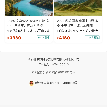
2026·春享双湖 双湖八日游 春
2026·秘境疆途 北疆十日游 春
季 小车拼车、纯玩无购物！
季 小车拼车、纯玩无购物！
1.阿勒泰网红打卡地：将军山 2.将
1.自驾环湖270°，用车轮丈量“大
军山落日缆车，体验雪都风光 3.
西洋最后一滴眼泪”的极致蔚蓝，
3380
4180
354人看过
4264人看过
¥
¥
将军山，夕阳派对，蹦迪party 4.
让雪山、花海与深邃湖水在转弯
自驾赛里木湖360°环湖 5.二进赛
间连成自由的画卷。 2.特别赠送
湖随心游，邂逅湖畔日出浪漫...
那拉提景区3公里内，落地窗三钻
民宿 3.那...
©新疆中旅国际旅行社有限公司版权所有
许可证号:L-XB-100013
ICP备案号:新ICP备19001292号-4
新公网安备 65010302000123号