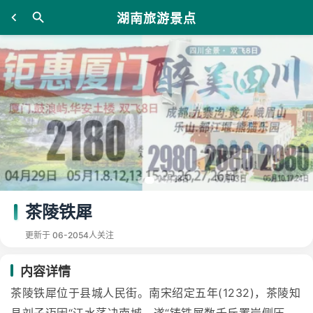
湖南旅游景点
茶陵铁犀
更新于 06-20
54人关注
内容详情
茶陵铁犀位于县城人民街。南宋绍定五年(1232)，茶陵知