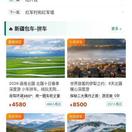
红军村和红军墙
下一篇
🔥 新疆包车-拼车
更多 >
散客拼团
小车拼车
2026·画卷北疆 北疆十日春季
世界旅客的伊犁之约：8天北疆
深度游 小车拼车、纯玩无购
暖心深度游
物！
自驾环湖360°：用一圈车轮丈量
探秘三大雅丹之首：游览被《中
“大西洋最后一滴眼泪”的极致蔚
国国家地理》评选为“中国最美的
4580
8500
468人看过
257人看过
¥
¥
蓝。 赛湖旅拍：甄选多款风格服
三大雅丹”第一名的克拉玛依魔鬼
饰，9张精修美照，定格赛里木湖
城。 中国第一村：探访仅存的图
绝美瞬间。 赛湖坦克300跟车视
瓦人最大村落——禾木村，欣赏
包车拼车
包车拼车
频：专业摄影师...
晨雾与小木...