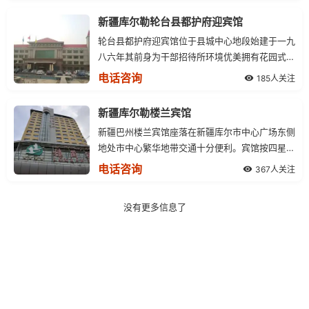
新疆库尔勒轮台县都护府迎宾馆
轮台县都护府迎宾馆位于县城中心地段始建于一九
八六年其前身为干部招待所环境优美拥有花园式别
墅占地45亩分一、二号楼宇总面积38460平方米
电话咨询
185人关注
有客房118间共计270张床位设有标准单间
新疆库尔勒楼兰宾馆
新疆巴州楼兰宾馆座落在新疆库尔市中心广场东侧
地处市中心繁华地带交通十分便利。宾馆按四星级
标准建设独特的设计、清新的风格与周围幽雅的环
电话咨询
367人关注
境融为一体。无论您是商务公干
没有更多信息了