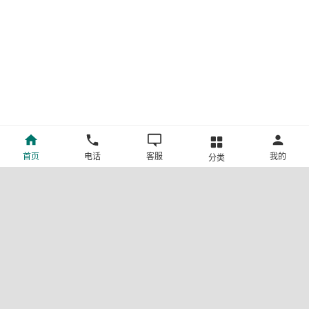
首页
电话
客服
我的
分类
©新疆中旅国际旅行社有限公司版权所有
许可证号:L-XB-100013
ICP备案号:新ICP备19001292号-4
新公网安备 65010302000123号