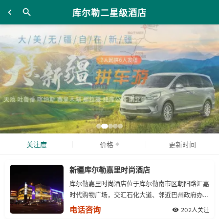
库尔勒二星级酒店
关注度
价格
更新时间
新疆库尔勒嘉里时尚酒店
库尔勒嘉里时尚酒店位于库尔勒南市区朝阳路汇嘉
时代购物广场，交汇石化大道、邻近巴州政府办事
大厅、市医院等多家医院综合体，地理位置得天独
电话咨询
202人关注
厚，出行交通便利。