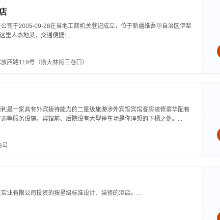
店
司于2005-09-28在当地工商机关登记成立，位于新疆维吾尔自治区伊犁
这里人杰地灵，交通便捷!...
放西路119号（斯大林街三巷口）
便利是一家具有外宾接待能力的二星级旅游涉外宾馆宾馆客房装修豪华配有
调等服务设施。宾馆前、后院设有大型停车场是你理想的下榻之处。...
8号
实业有限公司投资的按星级标准设计、装修的酒店。...