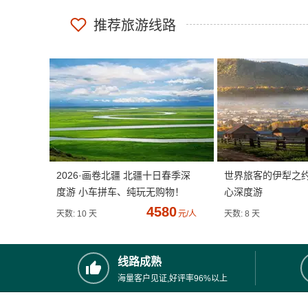
推荐旅游线路
2026·画卷北疆 北疆十日春季深
世界旅客的伊犁之
度游 小车拼车、纯玩无购物！
心深度游
4580
天数: 10 天
元/人
天数: 8 天
线路成熟
海量客户见证,好评率96%以上