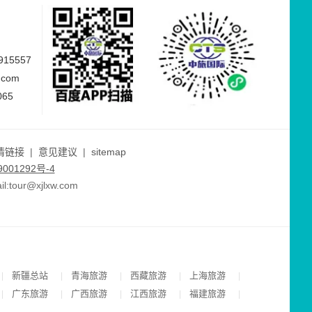
15557
.com
065
情链接
|
意见建议
|
sitemap
001292号-4
ur@xjlxw.com
新疆总站
青海旅游
西藏旅游
上海旅游
|
|
|
|
|
广东旅游
广西旅游
江西旅游
福建旅游
|
|
|
|
|