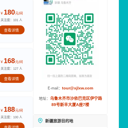
180
￥
元/间
关注度：101 人
查看详情
168
￥
元/间
关注度：127 人
查看详情
tour@xjlxw.com
E-mail：
乌鲁木齐市沙依巴克区伊宁路
地址：
89号新丰大厦A座7楼
188
￥
元/间
关注度：100 人
新疆旅游目的地
查看详情