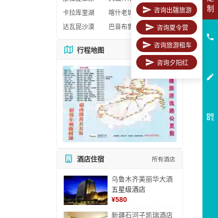
制
咨询出疆旅游
卡拉库里湖
喀什老城区
达瓦昆沙漠
巴音布鲁克
咨询夏令营
咨询旅游租车
行程地图
更多地图
咨询夕阳红
酒店住宿
所有酒店
乌鲁木齐美丽华大酒
五星级酒店
¥
580
新疆石河子凯瑞酒店