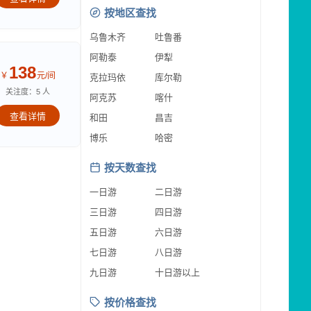
按地区查找
乌鲁木齐
吐鲁番
阿勒泰
伊犁
138
￥
元/间
克拉玛依
库尔勒
关注度：5 人
阿克苏
喀什
查看详情
和田
昌吉
博乐
哈密
按天数查找
一日游
二日游
三日游
四日游
五日游
六日游
七日游
八日游
九日游
十日游以上
按价格查找