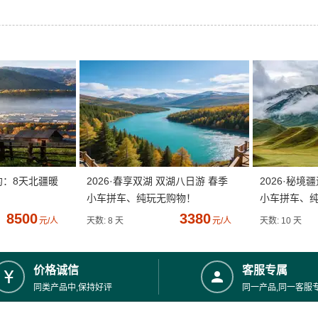
约：8天北疆暖
2026·春享双湖 双湖八日游 春季
2026·秘境
小车拼车、纯玩无购物！
小车拼车、
8500
3380
元/人
天数: 8 天
元/人
天数: 10 天
价格诚信
客服专属
同类产品中,保持好评
同一产品,同一客服