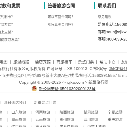
付款和发票
签署旅游合同
联系我们
签约刷卡？
可以不签合同吗？
意见建议
监督电话:156099
付款方式？
能传真签合同吗？
邮箱:tour@xjlxw
网上支付？
客服:400-099-2
如何获取发票？
地图
|
旅游线路
|
酒店宾馆
|
商旅租车
|
景点门票
|
帮助中心
|
友
行社有限公司版权所有 许可证号:L-XB-100013 ICP备案号:
新ICP备19
依巴克区伊宁路89号新丰大厦A座7楼 监督电话:15609915557 E-mail:to
Copyright © 2005-2026 ->
xjlxw.com
>
新疆旅行网
新公网安备 65010302000123号
|
|
新疆酒店预订
新疆景点门票
游
山东旅游
河南旅游
陕西旅游
甘肃旅游
宁夏旅游
|
|
|
|
|
游
湖南旅游
云南旅游
贵州旅游
四川旅游
重庆旅游
|
|
|
|
|
游
辽宁旅游
吉林旅游
黑龙江旅游
内蒙古旅游
|
|
|
|