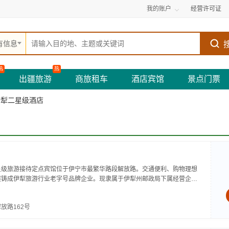
我的账户
经营许可证
有信息
热
热
出疆旅游
商旅租车
酒店宾馆
景点门票
伊犁二星级酒店
星级旅游接待定点宾馆位于伊宁市最繁华路段解放路。交通便利、购物理想
展铸成伊犁旅游行业老字号品牌企业。现隶属于伊犁州邮政局下属经营企
放路162号