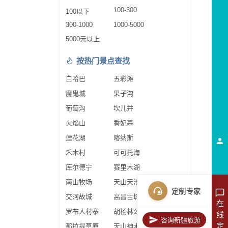
100-300
100以下
300-1000
1000-5000
5000元以上
按热门景点查找
白哈巴
五彩滩
魔鬼城
果子沟
葡萄沟
坎儿井
火焰山
香妃墓
莲花湖
喀纳斯
禾木村
可可托海
库尔德宁
赛里木湖
南山牧场
天山天池
定制专家
交河故城
高昌古城
在
罗布人村寨
胡杨林公园
线
咨询新疆旅游
定
那拉提草原
天山神木园