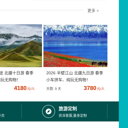
更多 >
疆途 北疆十日游 春季
2026·半壁江山 北疆九日游 春季
纯玩无购物！
小车拼车、纯玩无购物！
4180
3780
元/人
天数: 9 天
元/人
旅游定制
专员
资深客服,量身定制