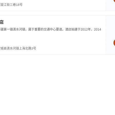
提江街三巷18号
店
疆第一镇清水河镇，属于重要的交通中心要道。酒店始建于2012年，2014
城县清水河镇上海北路3号