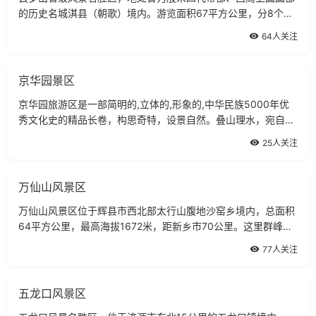
的历史名城淇县（朝歌）境内。游览面积67平方公里，分8个景
区，120多个景点。主峰海拔610米，群峰拱翠，山起云浮，飞
64人关注
瀑流泉，鬼斧神工，素有云梦仙境之称。历代志书及碑刻都记载
着云梦山是鬼谷子隐居讲学处。明代《淇县
京华园景区
京华园旅游区是一部简明的,立体的,形象的,中华民族5000年优
秀文化史的精品长卷，构思奇特，设景自然。叠山理水，宛自天
成。亭台楼榭，曲径通幽，长廊相接石栏相连，水露迷蒙，鱼帆
25人关注
点点，松竹苍翠，百花争艳，生机盎然。50米高的天地宫，开中
国宫殿建筑之最：历代名君殿，名臣名将府rd
万仙山风景区
万仙山风景区位于辉县市西北部太行山腹地沙窑乡境内，总面积
64平方公里，最高海拔1672米，距新乡市70公里。这里群峰竞
秀，层峦叠嶂，沟壑纵横，飞瀑流泉，既有雄伟而苍茫的石壁景
77人关注
观，又有妙曼而秀雅的山乡风韵。集雄、峻、奇、险为一体，景
区由中华影视村－－郭亮、清幽山乡－－南坪、人间仙境－－罗
姐寨、佛
五龙口风景区