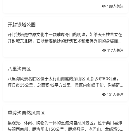
少室山下密林中的寺院。少林寺始建于北魏年间，以佛教禅宗祖
189人关注
庭和少林武术的发源地而著称。
开封铁塔公园
开封铁塔是中原文化中一颗璀璨夺目的明珠，如擎天玉柱耸立在
开封城东北隅，它以精湛绝妙的建筑艺术和宏伟秀丽的身姿而驰
名中外。铁塔又名开宝寺塔，坐落在开封铁塔公园内，因塔身全
117人关注
部以褐色琉璃瓦镶嵌，远看酷似铁色，故称为铁塔。
八里沟景区
八里沟风景名胜区位于太行山南麓的深山区,距新乡市50公里，
辉县市25公里，总面积42平方公里。景区内剑峰千仞，沟壑奇
幽，飞瀑鸣涧，清泉潺流，林木葱茏，花草馥郁，猕猴嬉戏，群
101人关注
鹿呦呦。她是太行山水精粹所聚之地，兼有泰山之雄，华山之
险，九寨、青城之幽，黄山、峨眉之秀，人称太行之魂。
重渡沟自然风景区
集观光、休闲、购物为一体的重渡沟自然风景区，位于栾川县潭
头镇西南部，距洛阳市150公里，距鸡冠洞、老君山、龙峪湾50