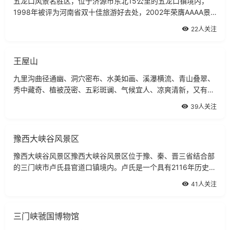
五龙口风景名胜区，位于济源市东北15公里的五龙口镇境内，
1998年被评为河南省双十佳旅游好去处，2002年荣膺AAAA景
区，面积128平方公里，分温泉、盘谷、沁河、愁儿沟、阳落山
22人关注
白涧沟五大景区，共有自然和人文景点68个，是一处以自然景观
为主，以猕猴、温泉为特色的山岳型省级风景名
王屋山
九里沟曲径通幽、洞穴密布、水美如画、溪瀑横流、青山叠翠、
秀中藏奇、植被茂密、五彩斑谰、气候宜人、凉爽清新，又有道
教文化和茶道文化点缀其中。重要景点有延寿台、卢仝茶社、九
39人关注
里飞瀑、猕猴保护区、禅堂古寺、金炉顶、东王母洞、奔月天
桥、侍郎寨、水洪池避暑胜地、仙人桥、天仙洞天然大溶洞、冰
瀑奇观等
豫西大峡谷风景区
豫西大峡谷风景区豫西大峡谷风景区位于豫、秦、晋三省结合部
的三门峡市卢氏县官道口镇境内。卢氏是一个具有2116年历史的
古县，属我国河洛文化发祥地的重要组成部分，文化灿烂，历史
41人关注
悠久。相传，秦末博土卢敖避战乱于熊耳，炼丹治病，扑灭瘟
疫。死后百姓立庙祀之。至西汉武帝元鼎四年(公元前113年)建
县，即以其
三门峡虢国博物馆