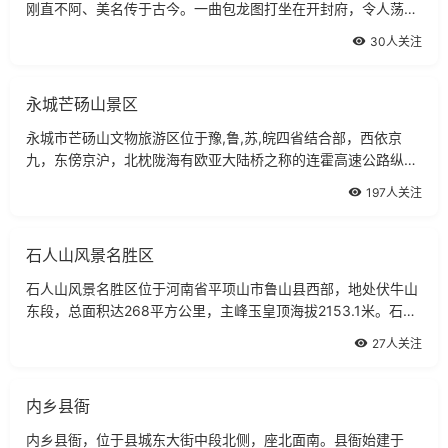
刚直不阿、美名传于古今。一曲包龙图打坐在开封府，令人荡气
回肠，引起几多瑕思神往。开封府，位于开封包公湖东湖北岸，
30人关注
占地60余亩，建筑面积1.36万平方米，气势恢弘，巍峨壮观，与
位于包公西
永城芒砀山景区
永城市芒砀山文物旅游区位于豫,鲁,苏,皖四省结合部，西依京
九，东傍京沪，北枕陇海有欧亚大陆桥之称的连霍高速公路纵贯
其间文物旅游区占地十二平方公里，内括四大景区，三十个旅游
197人关注
景点，是中原一线五点旅游开发的重点。芒砀山历史悠久，文物
荟萃孔夫子避雨处夫子庙陈胜墓张飞寨汉高祖斩蛇碑等
石人山风景名胜区
石人山风景名胜区位于河南省平项山市鲁山县西部，地处伏牛山
东段，总面积达268平方公里，主峰玉皇顶海拔2153.1米。石人
山古称尧山，因尧孙刘累为祭祖立尧祠而得名。战国时，伟大思
27人关注
想家、社会活动家墨翟降世于尧山脚下。石人山集雄、险、秀、
奇、幽于一体的众多山峰；有万顷波涛、恍若仙
内乡县衙
内乡县衙，位于县城东大街中段北侧，座北面南。县衙始建于