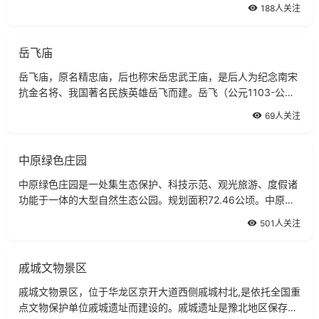
多姿，分外妖娆。南湾湖风景区由南湾湖和南湾国家森林公园组
188人关注
成，以南湾湖为中心，以山林、岛屿为风景内涵，具有丰富的自
然景观和人文景观，被誉为中原第一湖rd
岳飞庙
岳飞庙，原名精忠庙，后也称宋岳忠武王庙，是后人为纪念南宋
抗金名将、我国著名民族英雄岳飞而建。岳飞（公元1103-公元
1142），字鹏举，宋河北西路相州汤阴县人。20岁从军，32岁
69人关注
擢节度使，累官至太尉、宣抚使、枢密副使。坚主抗金，曾四次
举兵北伐。绍兴十一年遭投降派秦桧、高宗杀害。年39岁。
中原绿色庄园
中原绿色庄园是一处集生态保护、科技示范、观光旅游、度假诸
功能于一体的大型自然生态公园。规划面积72.46公顷。中原绿
色庄园主题风格上采用以绿为主，师法自然，追求天趣的造园手
501人关注
法、致力于营造自然、清新、质朴、野趣的田园风光，使自然景
色与人文景观有机融合，草地、湖泊、瀑布、小溪与建筑园林小
品相映成
戚城文物景区
戚城文物景区，位于华龙区京开大道西侧戚城村北,是依托全国重
点文物保护单位戚城遗址而建设的。戚城遗址是豫北地区保存较