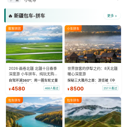
下一篇
🔥 新疆包车-拼车
更多 >
散客拼团
小车拼车
2026·画卷北疆 北疆十日春季
世界旅客的伊犁之约：8天北疆
深度游 小车拼车、纯玩无购
暖心深度游
物！
自驾环湖360°：用一圈车轮丈量
探秘三大雅丹之首：游览被《中
“大西洋最后一滴眼泪”的极致蔚
国国家地理》评选为“中国最美的
4580
8500
468人看过
257人看过
¥
¥
蓝。 赛湖旅拍：甄选多款风格服
三大雅丹”第一名的克拉玛依魔鬼
饰，9张精修美照，定格赛里木湖
城。 中国第一村：探访仅存的图
绝美瞬间。 赛湖坦克300跟车视
瓦人最大村落——禾木村，欣赏
包车拼车
包车拼车
频：专业摄影师...
晨雾与小木...