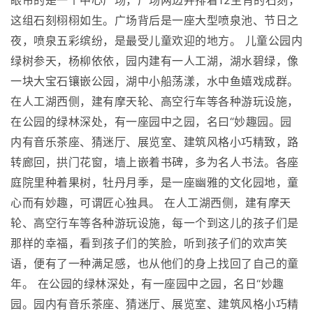
眼帘的是一个中心广场，广场两边并排着12生肖的石刻，
这组石刻栩栩如生。广场背后是一座大型喷泉池、节日之
夜，喷泉五彩缤纷，是最受儿童欢迎的地方。 儿童公园内
绿树参天，杨柳依依，园内建有一人工湖，湖水碧绿，像
一块大宝石镶嵌公园，湖中小船荡漾，水中鱼嬉戏成群。
在人工湖西侧，建有摩天轮、高空行车等各种游玩设施，
在公园的绿林深处，有一座园中之园，名曰“妙趣园。园
内有音乐茶座、猜迷厅、展览室、建筑风格小巧精致，路
转廊回，拱门花窗，墙上嵌着书碑，多为名人书法。各座
庭院里种着果树，牡丹月季，是一座幽雅的文化园地，童
心而有妙趣，可谓匠心独具。 在人工湖西侧，建有摩天
轮、高空行车等各种游玩设施，每一个到这儿的孩子们是
那样的幸福，看到孩子们的笑脸，听到孩子们的欢声笑
语，便有了一种满足感，也从他们的身上找回了自己的童
年。 在公园的绿林深处，有一座园中之园，名日“妙趣
园。园内有音乐茶座、猜迷厅、展览室、建筑风格小巧精