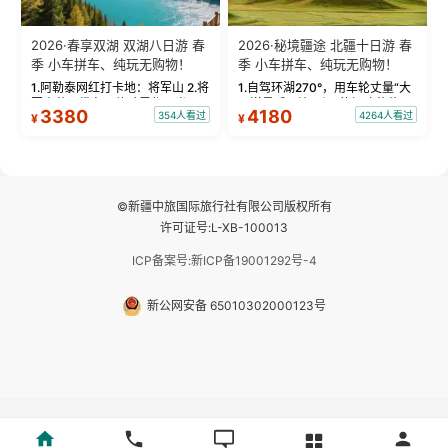
2026·春享双湖 双湖八日游 春
2026·秘境疆途 北疆十日游 春
季 小车拼车、纯玩无购物！
季 小车拼车、纯玩无购物！
1.阿勒泰网红打卡地：将军山 2.将
1.自驾环湖270°，用车轮丈量“大
军山落日缆车，体验雪都风光 3.
西洋最后一滴眼泪”的极致蔚蓝，
3380
4180
354人看过
4264人看过
¥
¥
将军山，夕阳派对，蹦迪party 4.
让雪山、花海与深邃湖水在转弯
自驾赛里木湖360°环湖 5.二进赛
间连成自由的画卷。 2.特别赠送
湖随心游，邂逅湖畔日出浪漫...
那拉提景区3公里内，落地窗三钻
民宿 3.那...
©新疆中旅国际旅行社有限公司版权所有
许可证号:L-XB-100013
ICP备案号:新ICP备19001292号-4
新公网安备 65010302000123号