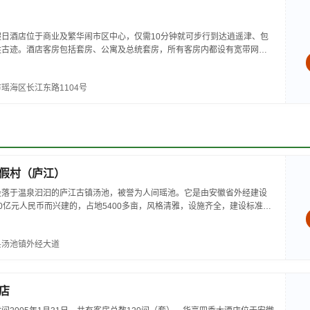
日酒店位于商业及繁华闹市区中心，仅需10分钟就可步行到达逍遥津、包
胜古迹。酒店客房包括套房、公寓及总统套房，所有客房内都设有宽带网插
你酒吧、冰柜、国际卫星电视等...
瑶海区长江东路1104号
假村（庐江）
坐落于温泉汩汩的庐江古镇汤池，被誉为人间瑶池。它是由安徽省外经建设
0亿元人民币而兴建的，占地5400多亩，风格清雅，设施齐全，建设标准为
温泉为最大特色，目前为我省乃至华东地区的首创。这个旅游度假村依托...
县汤池镇外经大道
店