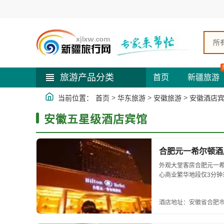
所
旅游产品分类
首页
新疆旅游
>
>
>
当前位置：
首页
华东旅游
安徽旅游
安徽酒店
安徽五星级酒店宾馆
合肥元一希尔顿酒
外观大堂客房合肥元一
心商业繁华地段仅3分钟
志性餐厅，5个别具风格的
酒店地址：安徽省合肥市