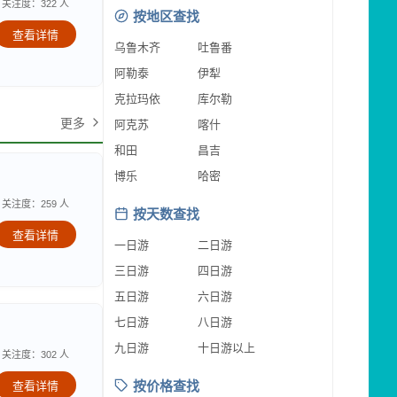
关注度：322 人
按地区查找
查看详情
乌鲁木齐
吐鲁番
阿勒泰
伊犁
克拉玛依
库尔勒
更多
阿克苏
喀什
和田
昌吉
博乐
哈密
关注度：259 人
按天数查找
查看详情
一日游
二日游
三日游
四日游
五日游
六日游
七日游
八日游
九日游
十日游以上
关注度：302 人
按价格查找
查看详情