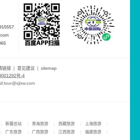
15557
.com
065
情链接
|
意见建议
|
sitemap
001292号-4
ur@xjlxw.com
新疆总站
青海旅游
西藏旅游
上海旅游
|
|
|
|
|
广东旅游
广西旅游
江西旅游
福建旅游
|
|
|
|
|