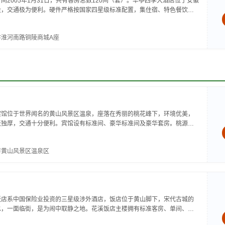
间2005年1月31日，共有客房总数120间（套）。华亭四季大酒店位于安徽
段，交通极为便利。硬件严格按国家四星级标准配置，集住宿、特色餐饮、
，是皖东南地区档次最高、规模最大、理念最新的酒店之一，是您去黄山...
淮河南路铜陵商城A座
宾馆位于世界闻名的黄山风景区温泉，座落在秀丽的桃花峰下，环境优美，
天独厚，交通十分便利。宾馆设有标准间、豪华标准间及豪华套房。桃源宾
待高层领导人、知名人士及各种团队，接待...
市黄山风景区温泉区
饭店系中国保险业投资的三星级涉外酒店，饭店位于黄山脚下，宋代古城的
水，一面临街，是为闹中取静之地。花溪饭店主楼拥有标准客房、单间、套
楼拥有客房86间、总统套间2套以及国...