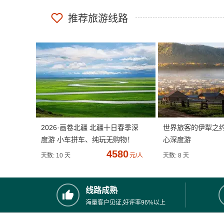
推荐旅游线路
2026·画卷北疆 北疆十日春季深
世界旅客的伊犁之
度游 小车拼车、纯玩无购物！
心深度游
4580
天数: 10 天
元/人
天数: 8 天
线路成熟
海量客户见证,好评率96%以上