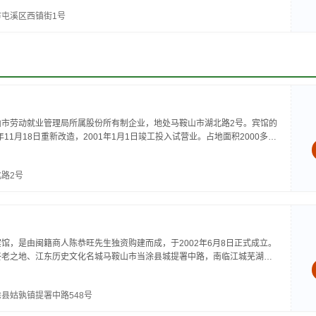
屯溪区西镇街1号
山市劳动就业管理局所属股份所有制企业，地处马鞍山市湖北路2号。宾馆的
年11月18日重新改造，2001年1月1日竣工投入试营业。占地面积2000多平
方米。宾馆拥有客房43间，设标准间29间，单人间9间，套房5间，共75张
舒...
路2号
馆，是由闽籍商人陈恭旺先生独资购建而成，于2002年6月8日正式成立。
终老之地、江东历史文化名城马鞍山市当涂县城提署中路，南临江城芜湖
六朝名都南京市仅有40分钟车程。酒店环境优雅、交通便利，集住宿、餐
县姑孰镇提署中路548号