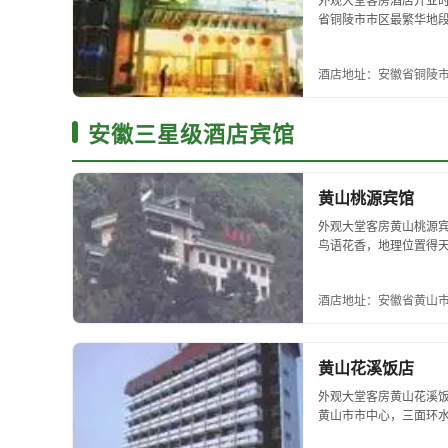
外观大堂客房酒店开业时
省铜陵市市区最繁华地
夜总会、桑拿会所于一体
酒店地址：安徽省铜陵市
安徽三星级酒店宾馆
黄山桃源宾馆
外观大堂客房黄山桃源
鸟语花香，地理位置得
馆属老字号宾馆，多次接
酒店地址：安徽省黄山
黄山花溪饭店
外观大堂客房黄山花溪
黄山市市中心，三面环
间共198间，花溪饭店新