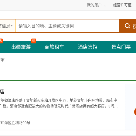
我的账户
经营许可证
有信息
热
热
出疆旅游
商旅租车
酒店宾馆
景点门票
宾馆
店
希尔顿酒店座落于合肥新火车站开发区中心，地处合肥市内环地带，距市中
车程。酒店邻近合肥最大的购物场所元时代广常酒店拥有超大客房，3间标
酒吧，占地6000平方米的健康...
瑶海区胜利路99号