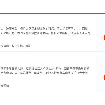
酒店，装潢雅致，极具古铜都地域文化的特点，酒店是集客房，中、西餐
KTV娱乐为一体的大型综合性商务酒店。育和大酒店位于铜陵市长江中路核
rdq...
铜官山区长江中路728号
座落于千年古镇大通，距铜陵长江大桥仅3公里路程，该镇荣获市级生态镇，
评定为中国人居环境最佳奖。国家级白鳍豚养护尝九华山头天门（大士阁）
闲度假酒店，经营特色明显，定位...
县大通镇