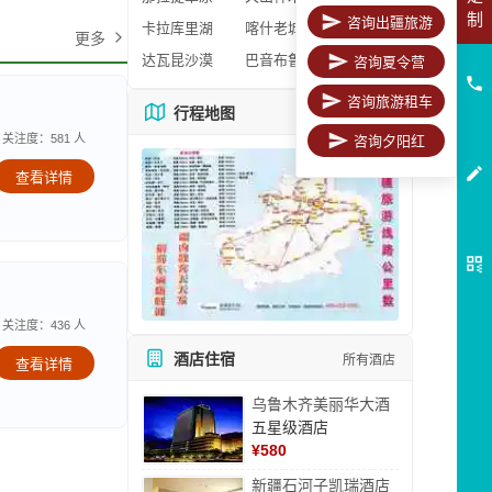
制
咨询出疆旅游
卡拉库里湖
喀什老城区
更多
达瓦昆沙漠
巴音布鲁克
咨询夏令营
咨询旅游租车
行程地图
更多地图
关注度：581 人
咨询夕阳红
查看详情
关注度：436 人
酒店住宿
所有酒店
查看详情
乌鲁木齐美丽华大酒
五星级酒店
¥
580
新疆石河子凯瑞酒店