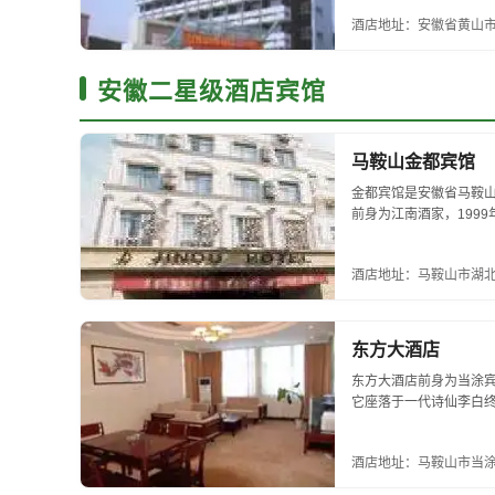
酒店地址：安徽省黄山市
安徽二星级酒店宾馆
马鞍山金都宾馆
金都宾馆是安徽省马鞍
前身为江南酒家，1999
方米，建筑面积3400平
床位，房内装修良好，家俱
酒店地址：马鞍山市湖北
东方大酒店
东方大酒店前身为当涂宾
它座落于一代诗仙李白
市，车距20分钟，北距
饮、娱乐、...
酒店地址：马鞍山市当涂