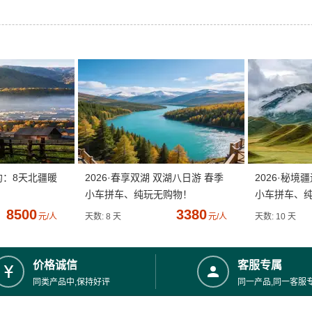
约：8天北疆暖
2026·春享双湖 双湖八日游 春季
2026·秘境
小车拼车、纯玩无购物！
小车拼车、
8500
3380
元/人
天数: 8 天
元/人
天数: 10 天
价格诚信
客服专属
同类产品中,保持好评
同一产品,同一客服