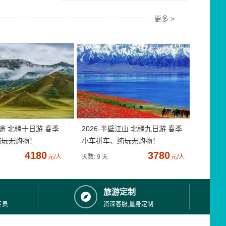
更多 >
疆途 北疆十日游 春季
2026·半壁江山 北疆九日游 春季
纯玩无购物！
小车拼车、纯玩无购物！
4180
3780
元/人
天数: 9 天
元/人
旅游定制
专员
资深客服,量身定制