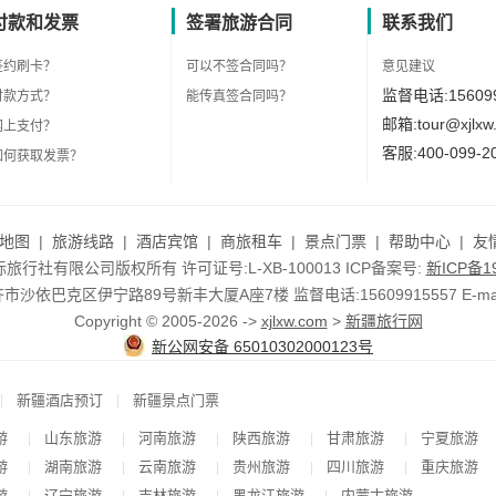
付款和发票
签署旅游合同
联系我们
签约刷卡？
可以不签合同吗？
意见建议
监督电话:156099
付款方式？
能传真签合同吗？
邮箱:tour@xjlxw
网上支付？
客服:400-099-2
如何获取发票？
地图
|
旅游线路
|
酒店宾馆
|
商旅租车
|
景点门票
|
帮助中心
|
友
行社有限公司版权所有 许可证号:L-XB-100013 ICP备案号:
新ICP备19
依巴克区伊宁路89号新丰大厦A座7楼 监督电话:15609915557 E-mail:to
Copyright © 2005-2026 ->
xjlxw.com
>
新疆旅行网
新公网安备 65010302000123号
|
|
新疆酒店预订
新疆景点门票
游
山东旅游
河南旅游
陕西旅游
甘肃旅游
宁夏旅游
|
|
|
|
|
游
湖南旅游
云南旅游
贵州旅游
四川旅游
重庆旅游
|
|
|
|
|
游
辽宁旅游
吉林旅游
黑龙江旅游
内蒙古旅游
|
|
|
|