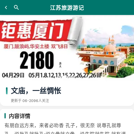
江苏旅游游记
文庙，一丝惆怅
更新于 06-20
96人关注
内容详情
有朋自远方来，来者必劝香 孔子，很无奈 说尊孔就尊