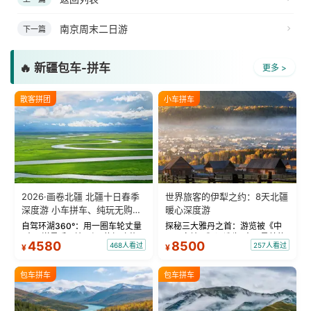
南京周末二日游
下一篇
🔥 新疆包车-拼车
更多 >
散客拼团
小车拼车
2026·画卷北疆 北疆十日春季
世界旅客的伊犁之约：8天北疆
深度游 小车拼车、纯玩无购
暖心深度游
物！
自驾环湖360°：用一圈车轮丈量
探秘三大雅丹之首：游览被《中
“大西洋最后一滴眼泪”的极致蔚
国国家地理》评选为“中国最美的
4580
8500
468人看过
257人看过
¥
¥
蓝。 赛湖旅拍：甄选多款风格服
三大雅丹”第一名的克拉玛依魔鬼
饰，9张精修美照，定格赛里木湖
城。 中国第一村：探访仅存的图
绝美瞬间。 赛湖坦克300跟车视
瓦人最大村落——禾木村，欣赏
包车拼车
包车拼车
频：专业摄影师...
晨雾与小木...