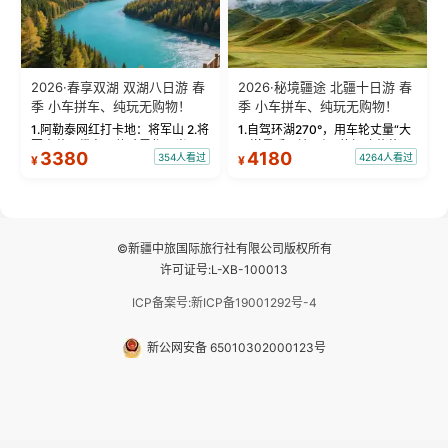
2026·春享双湖 双湖八日游 春
2026·秘境疆途 北疆十日游 春
季 小车拼车、纯玩无购物！
季 小车拼车、纯玩无购物！
1.阿勒泰网红打卡地：将军山 2.将
1.自驾环湖270°，用车轮丈量“大
军山落日缆车，体验雪都风光 3.
西洋最后一滴眼泪”的极致蔚蓝，
3380
4180
354人看过
4264人看过
¥
¥
将军山，夕阳派对，蹦迪party 4.
让雪山、花海与深邃湖水在转弯
自驾赛里木湖360°环湖 5.二进赛
间连成自由的画卷。 2.特别赠送
湖随心游，邂逅湖畔日出浪漫...
那拉提景区3公里内，落地窗三钻
民宿 3.那...
©新疆中旅国际旅行社有限公司版权所有
许可证号:L-XB-100013
ICP备案号:新ICP备19001292号-4
新公网安备 65010302000123号