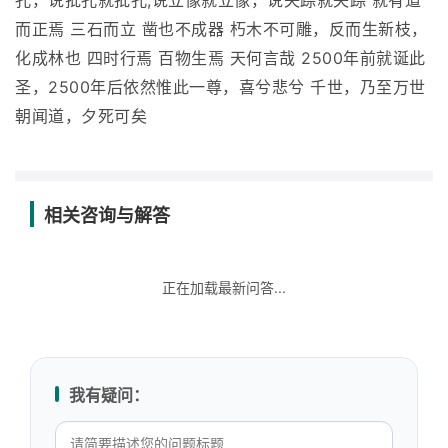
孔，说批孔就批孔;说立像就立像，说失踪就失踪 就有道
而正焉 三石而立 凿也不成器 朽木不可雕，反而生新枝，
化成林也 四时行焉 百物生焉 天何言哉 2500年前就诞此
圣，2500年后依然惟此一尊，喜兮悲兮 千世，乃至万世
朝闻道，夕死可矣
相关咨询与解答
正在加载最新问答...
我有疑问：