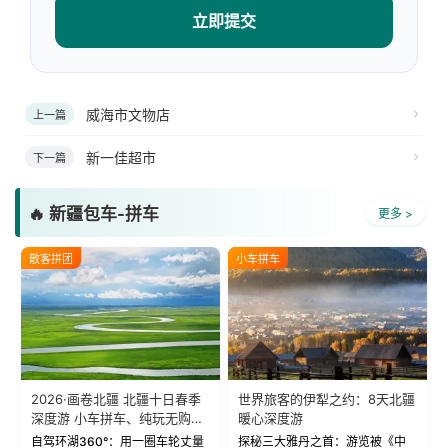
立即提交
威海市文物店
上一篇
新一佳超市
下一篇
🔥 新疆包车-拼车
更多 >
散客拼团
小车拼车
2026·画卷北疆 北疆十日春季
世界旅客的伊犁之约：8天北疆
深度游 小车拼车、纯玩无购
暖心深度游
物！
自驾环湖360°：用一圈车轮丈量
探秘三大雅丹之首：游览被《中