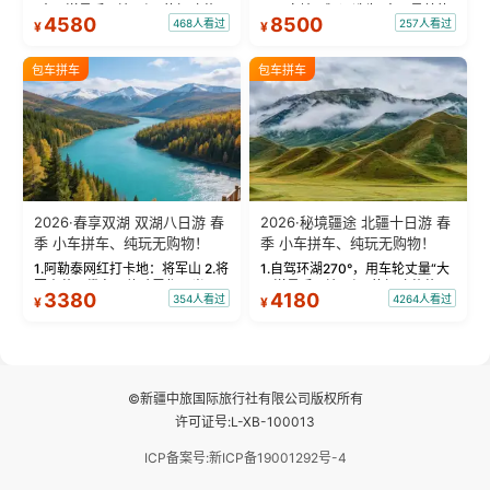
“大西洋最后一滴眼泪”的极致蔚
国国家地理》评选为“中国最美的
4580
8500
468人看过
257人看过
¥
¥
蓝。 赛湖旅拍：甄选多款风格服
三大雅丹”第一名的克拉玛依魔鬼
饰，9张精修美照，定格赛里木湖
城。 中国第一村：探访仅存的图
绝美瞬间。 赛湖坦克300跟车视
瓦人最大村落——禾木村，欣赏
包车拼车
包车拼车
频：专业摄影师...
晨雾与小木...
2026·春享双湖 双湖八日游 春
2026·秘境疆途 北疆十日游 春
季 小车拼车、纯玩无购物！
季 小车拼车、纯玩无购物！
1.阿勒泰网红打卡地：将军山 2.将
1.自驾环湖270°，用车轮丈量“大
军山落日缆车，体验雪都风光 3.
西洋最后一滴眼泪”的极致蔚蓝，
3380
4180
354人看过
4264人看过
¥
¥
将军山，夕阳派对，蹦迪party 4.
让雪山、花海与深邃湖水在转弯
自驾赛里木湖360°环湖 5.二进赛
间连成自由的画卷。 2.特别赠送
湖随心游，邂逅湖畔日出浪漫...
那拉提景区3公里内，落地窗三钻
民宿 3.那...
©新疆中旅国际旅行社有限公司版权所有
许可证号:L-XB-100013
ICP备案号:新ICP备19001292号-4