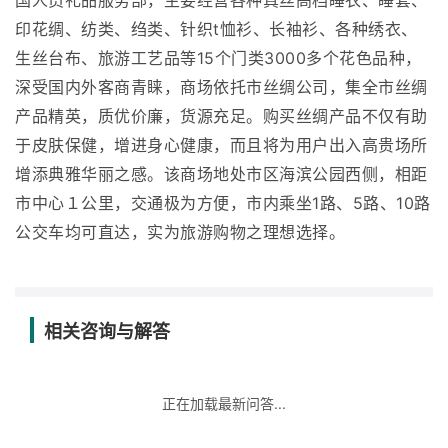
国人员礼品服务部，主要经营各种真丝高档睡衣、睡套、
印花绸、纺类、绉类、针织t恤衫、长袖衫、各种绣衣、
生丝台布、旅游工艺品等15个门类3000多个花色品种，
深受国内外客商青睐，商场依托市丝绸公司，集全市丝绸
产品精英，质优价廉，货源充足。购买丝绸产品不仅有助
于皮肤保健，增进身心健康，而且将为用户出入高贵场所
增添典雅华丽之感。该商场地处市区海滨公园西侧，相距
市中心１公里，交通极为方便，市内乘坐1路、5路、10路
公交车均可直达，实为旅游购物之理想选择。
相关咨询与解答
正在加载最新问答...