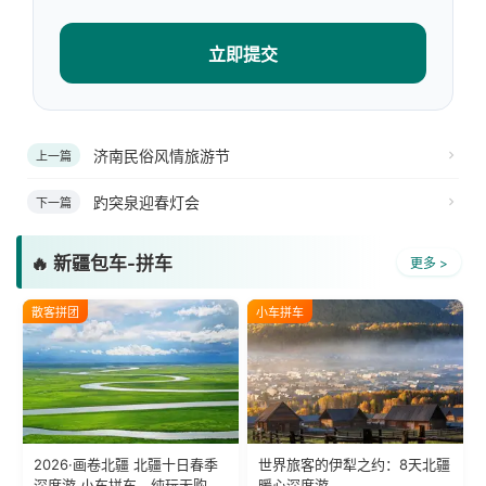
立即提交
济南民俗风情旅游节
上一篇
趵突泉迎春灯会
下一篇
🔥 新疆包车-拼车
更多 >
散客拼团
小车拼车
2026·画卷北疆 北疆十日春季
世界旅客的伊犁之约：8天北疆
深度游 小车拼车、纯玩无购
暖心深度游