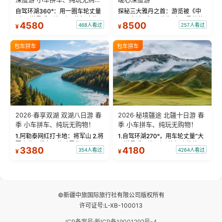
物！
自驾环湖360°：用一圈车轮丈量
探秘三大雅丹之首：游览被《中
“大西洋最后一滴眼泪”的极致蔚
国国家地理》评选为“中国最美的
4580
8500
468人看过
257人看过
¥
¥
蓝。 赛湖旅拍：甄选多款风格服
三大雅丹”第一名的克拉玛依魔鬼
饰，9张精修美照，定格赛里木湖
城。 中国第一村：探访仅存的图
绝美瞬间。 赛湖坦克300跟车视
瓦人最大村落——禾木村，欣赏
包车拼车
包车拼车
频：专业摄影师...
晨雾与小木...
2026·春享双湖 双湖八日游 春
2026·秘境疆途 北疆十日游 春
季 小车拼车、纯玩无购物！
季 小车拼车、纯玩无购物！
1.阿勒泰网红打卡地：将军山 2.将
1.自驾环湖270°，用车轮丈量“大
军山落日缆车，体验雪都风光 3.
西洋最后一滴眼泪”的极致蔚蓝，
3380
4180
354人看过
4264人看过
¥
¥
将军山，夕阳派对，蹦迪party 4.
让雪山、花海与深邃湖水在转弯
自驾赛里木湖360°环湖 5.二进赛
间连成自由的画卷。 2.特别赠送
湖随心游，邂逅湖畔日出浪漫...
那拉提景区3公里内，落地窗三钻
民宿 3.那...
©新疆中旅国际旅行社有限公司版权所有
许可证号:L-XB-100013
ICP备案号:新ICP备19001292号-4