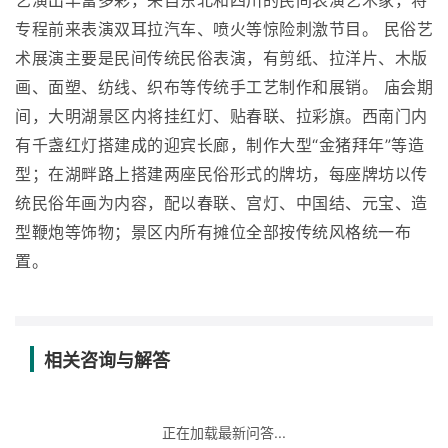
艺演出丰富多彩，来自东北和四川的民间表演艺术家，将
专程前来表演双耳拉汽车、喷火等惊险刺激节目。 民俗艺
术展演主要是民间传统民俗表演，有剪纸、拉洋片、木版
画、面塑、纺线、织布等传统手工艺制作和展销。 庙会期
间，大明湖景区内将挂红灯、贴春联、拉彩旗。西南门内
有千盏红灯搭建成的迎宾长廊，制作大型“金猪拜年”等造
型；在湖畔路上搭建两座民俗形式的牌坊，每座牌坊以传
统民俗年画为内容，配以春联、宫灯、中国结、元宝、造
型鞭炮等饰物；景区内所有摊位全部按传统风格统一布
置。
相关咨询与解答
正在加载最新问答...