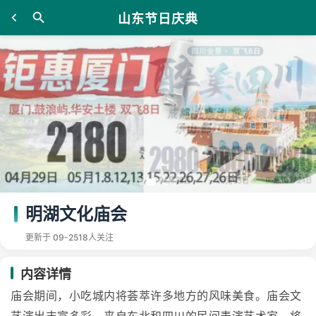
山东节日庆典
明湖文化庙会
更新于 09-25
18人关注
内容详情
庙会期间，小吃城内将荟萃许多地方的风味美食。庙会文