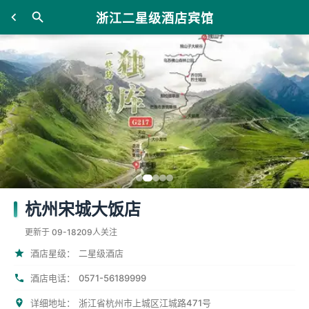
浙江二星级酒店宾馆
杭州宋城大饭店
更新于 09-18
209人关注
酒店星级：
二星级酒店
0571-56189999
酒店电话：
详细地址：
浙江省杭州市上城区江城路471号