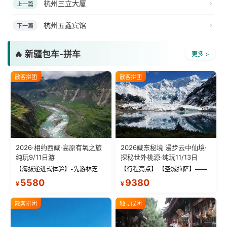
杭州三立大厦
上一篇
杭州五鑫宾馆
下一篇
🔥 新疆包车-拼车
更多 >
散客拼团
散客拼团
2026·相约西藏·高原有氧之旅
2026藏东秘境 漫步云中仙境·
纯玩9/11日游
探秘世外桃源·纯玩11/13日
【海拔递进式体验】-先游林芝
【行程亮点】 【圣城拉萨】——
(2900米)再访拉萨(3650米)，亲
带上信心与信仰去西藏，行吟拉
5580
9380
¥
¥
测 99%游客零高反 。 【贴心保
萨，感受这座城与生俱来的与众
障】-全程配备便携式制氧机，高
不同！ 【布达拉宫】——集宫殿
反根本不是事儿 ！ 【无人机航
城堡寺院于一体的宏伟建筑，是
散客拼团
独立成团
拍】-雪山/圣湖/...
西藏最完整的古代...