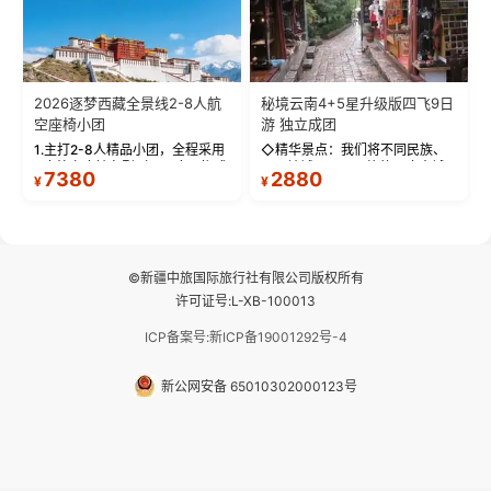
2026逐梦西藏全景线2-8人航
秘境云南4+5星升级版四飞9日
空座椅小团
游 独立成团
1.主打2-8人精品小团，全程采用
◇精华景点：我们将不同民族、
9座航空座椅车型（360度环抱式
不同地域、不同风格的三座古城
7380
2880
¥
¥
座舱），提供VIP级别的舒适出行
—【大理古城、丽江古城、香格
体验 。供氧保障： 2.全程入住舒
里拉、野象谷】呈现给您！...
适型含氧酒店（低海拔的索松村
和林芝除外），并贴心赠...
©新疆中旅国际旅行社有限公司版权所有
许可证号:L-XB-100013
ICP备案号:新ICP备19001292号-4
新公网安备 65010302000123号