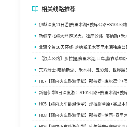
相关线路推荐
伊犁深度11日游|赛里木湖+独库公路+S101
新疆南北疆大环游16天，独库公路+喀纳斯+禾
北疆全景10天环线·喀纳斯禾木赛里木湖独库公
【独库公路】那拉提,赛里木湖,口岸,薰衣草单
东方瑞士-喀纳斯湖、禾木村、五彩滩、世界魔
H07【疆内火车卧游伊犁】那拉提+库尔德宁+
新疆伊犁9日深度游：S101公路+赛里木湖+独
H05【疆内火车卧游伊犁】那拉提草原+赛里
H08【疆内火车卧游伊犁】那拉提+恰西+赛里
H06【疆内火车卧游伊犁】库尔德宁+赛里木