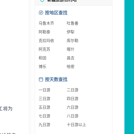
按地区查找
乌鲁木齐
吐鲁番
阿勒泰
伊犁
克拉玛依
库尔勒
阿克苏
喀什
和田
昌吉
博乐
哈密
按天数查找
一日游
二日游
三日游
四日游
五日游
六日游
工将为
七日游
八日游
九日游
十日游以上