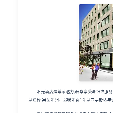
阳光酒店是尊荣魅力,奢华享受与细致服务的
您诠释“宾至如归、温暖如春”.令您兼享舒适与