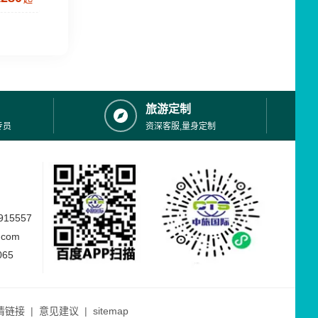
旅游定制
专员
资深客服,量身定制
15557
.com
065
情链接
|
意见建议
|
sitemap