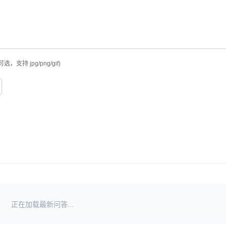
可选，支持 jpg/png/gif)
正在加载最新问答...