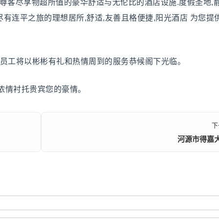
客尽享物超所值的豪华舒适与无伦比的酒店设施.度假圣地,
尽有连平之旅的理想居所,舒适,友善且格便捷,阳光酒店 为您提
员工将以彬彬有礼和热情周到的服务恭候阁下光临。
情衬托贵宾您的豪情。
下
河源市得嘉