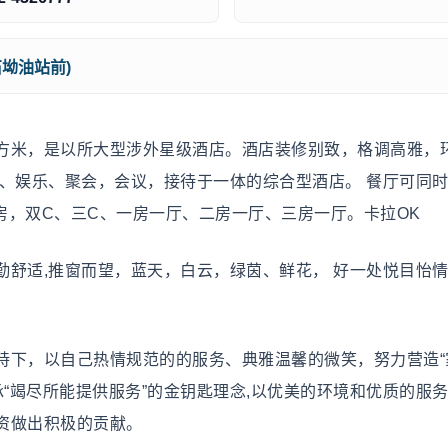
坳油站前)
米，是以所大型涉外星级酒店。酒店装修别致，格调高雅，
假、娱乐、聚会，会议，接待于一体的综合型酒店。 餐厅可同
,麻雀房，双C、三C、一房一厅、二房一厅、三房一厅。卡拉OK
勤舒适,推窗而望，蓝天，白云，绿茵、鲜花， 好一处悦目怡
下，以自己热情规范的的服务、典雅温馨的微笑，努力营造“
承“竭尽所能提供服务”的金钥匙理念,以优美的环境和优质的服
资做出积极的贡献。