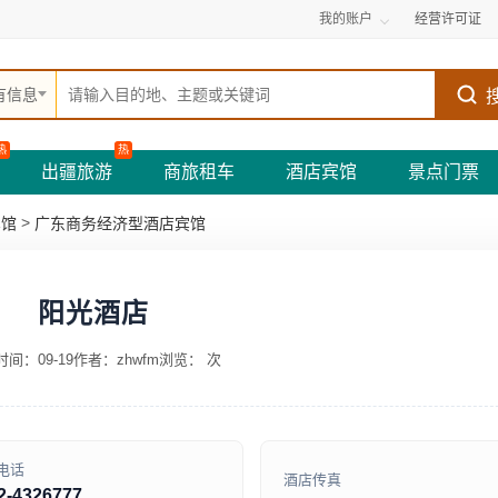
我的账户
经营许可证
有信息
热
热
出疆旅游
商旅租车
酒店宾馆
景点门票
>
宾馆
广东商务经济型酒店宾馆
阳光酒店
间：09-19
作者：zhwfm
浏览：
次
电话
酒店传真
2-4326777