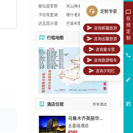
那拉提草原
天山神木园
定制专家
卡拉库里湖
喀什老城区
在
达瓦昆沙漠
巴音布鲁克
线
咨询新疆旅游
定
制
行程地图
更多地图
咨询出疆旅游
咨询夏令营
咨询旅游租车
咨询夕阳红
酒店住宿
所有酒店
乌鲁木齐美丽华大酒
五星级酒店
¥
580