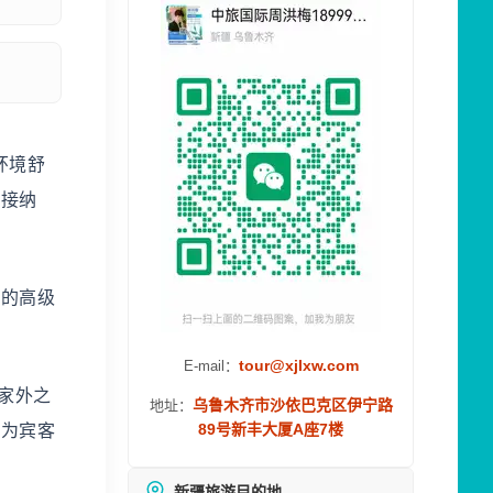
环境舒
时接纳
情的高级
tour@xjlxw.com
E-mail：
家外之
乌鲁木齐市沙依巴克区伊宁路
地址：
89号新丰大厦A座7楼
务为宾客
新疆旅游目的地