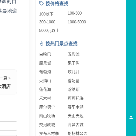
静谧的自
按价格查找
供最地道
100-300
100以下
300-1000
1000-5000
5000元以上
按热门景点查找
白哈巴
五彩滩
魔鬼城
果子沟
葡萄沟
坎儿井
一篇 »
火焰山
香妃墓
大酒店
莲花湖
喀纳斯
禾木村
可可托海
库尔德宁
赛里木湖
南山牧场
天山天池
交河故城
高昌古城
罗布人村寨
胡杨林公园