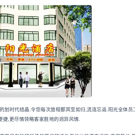
划时代结晶.令您每次旅程都宾至如归,流连忘返.阳光全体员
便捷,更尽情领略客家胜地的迥异风情.