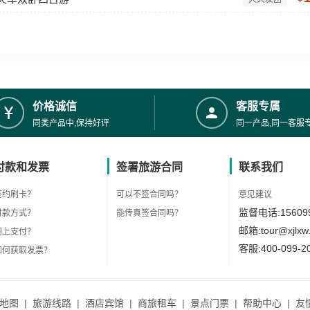
价格诚信
客服专属
同类产品中,保持好评
同一产品,同一客服
付款和发票
签署旅游合同
联系我们
签约刷卡？
可以不签合同吗？
意见建议
监督电话:156099
付款方式？
能传真签合同吗？
邮箱:tour@xjlxw
网上支付？
客服:400-099-2
如何获取发票？
地图
|
旅游线路
|
酒店宾馆
|
商旅租车
|
景点门票
|
帮助中心
|
友