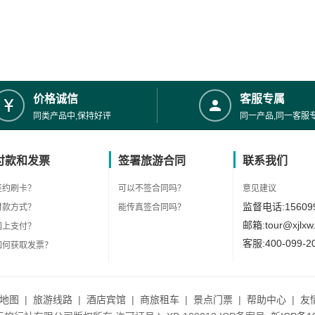
价格诚信
客服专属
同类产品中,保持好评
同一产品,同一客服
付款和发票
签署旅游合同
联系我们
签约刷卡？
可以不签合同吗？
意见建议
监督电话:156099
付款方式？
能传真签合同吗？
邮箱:tour@xjlxw
网上支付？
客服:400-099-2
如何获取发票？
地图
|
旅游线路
|
酒店宾馆
|
商旅租车
|
景点门票
|
帮助中心
|
友