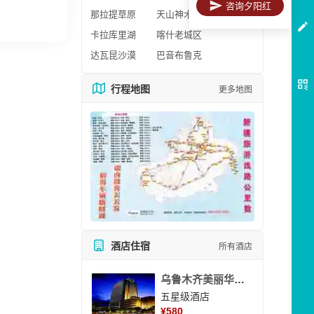
咨询夕阳红
那拉提草原
天山神木园
卡拉库里湖
喀什老城区
达瓦昆沙漠
巴音布鲁克
行程地图
更多地图
酒店住宿
所有酒店
乌鲁木齐美丽华大酒
五星级酒店
¥
580