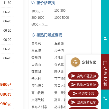
按价格查找
11-30
100-300
100以下
06-20
300-1000
1000-5000
06-20
5000元以上
06-20
按热门景点查找
06-20
白哈巴
五彩滩
06-20
魔鬼城
果子沟
葡萄沟
坎儿井
06-20
定制专家
火焰山
香妃墓
在
莲花湖
喀纳斯
线
咨询新疆旅游
定
禾木村
可可托海
制
4980
起
咨询出疆旅游
库尔德宁
赛里木湖
南山牧场
天山天池
2880
咨询夏令营
起
交河故城
高昌古城
咨询旅游租车
4980
起
罗布人村寨
胡杨林公园