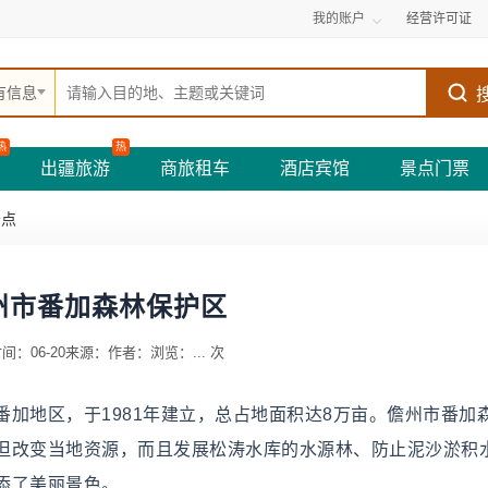
我的账户
经营许可证
有信息
热
热
出疆旅游
商旅租车
酒店宾馆
景点门票
景点
州市番加森林保护区
间：06-20
来源：
作者：
浏览：
...
次
加地区，于1981年建立，总占地面积达8万亩。儋州市番加
但改变当地资源，而且发展松涛水库的水源林、防止泥沙淤积
添了美丽景色。