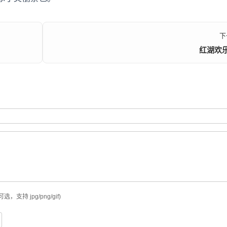
下
红湖欢
可选，支持 jpg/png/gif)