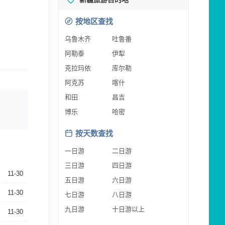
按地区查找
乌鲁木齐
吐鲁番
阿勒泰
伊犁
克拉玛依
库尔勒
阿克苏
喀什
和田
昌吉
博乐
哈密
按天数查找
一日游
二日游
三日游
四日游
11-30
五日游
六日游
11-30
七日游
八日游
九日游
十日游以上
11-30