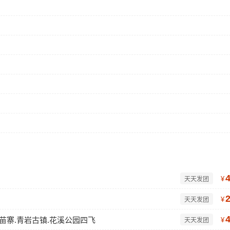
¥
天天发团
¥
天天发团
户苗寨.青岩古镇.花溪公园四飞
¥
天天发团