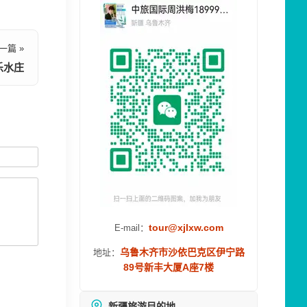
一篇 »
乐水庄
tour@xjlxw.com
E-mail：
乌鲁木齐市沙依巴克区伊宁路
地址：
89号新丰大厦A座7楼
新疆旅游目的地