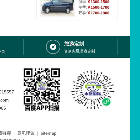
淡季:
￥1300-1500
平季:
￥1500-1700
旺季:
￥1700-1900
旅游定制
专员
资深客服,量身定制
15557
.com
065
情链接
|
意见建议
|
sitemap