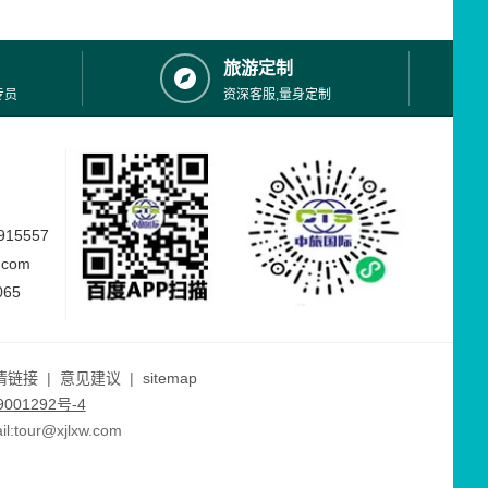
石出。又一个世界奇观----龙游石窟横空
出世了。这是一个谜团百结的地下建筑
群。在方圆0.38平方公里的土丘上似有规
旅游定制
律的分
专员
资深客服,量身定制
15557
.com
065
情链接
|
意见建议
|
sitemap
001292号-4
ur@xjlxw.com