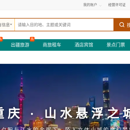
我的账户
经营许可证
有信息
热
热
出疆旅游
商旅租车
酒店宾馆
景点门票
重庆 · 山水悬浮之
在夕阳与江水的余晖下，坠入立体山城的魔幻梦