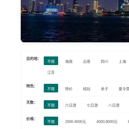
目的地：
不限
海南
云南
四川
上海
江苏
特色：
不限
特价
纯玩
亲子
夏令
天数：
不限
六日游
七日游
八日游
价格：
不限
2000-4000元
4000-8000元