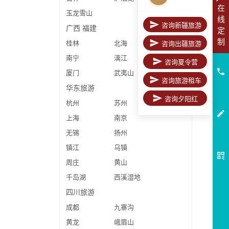
在
玉龙雪山
线
咨询新疆旅游
广西
福建
定
制
桂林
北海
咨询出疆旅游
南宁
漓江
咨询夏令营
厦门
武夷山
咨询旅游租车
华东旅游
咨询夕阳红
杭州
苏州
上海
南京
无锡
扬州
镇江
乌镇
周庄
黄山
千岛湖
西溪湿地
四川旅游
成都
九寨沟
黄龙
峨眉山