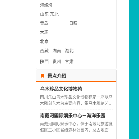
海螺沟
山东
东北
青岛
日照
大连
北京
西藏
湖南
湖北
陕西
贵州
甘肃
景点介绍
乌木珍品文化博物苑
四川乐山乌木珍品文化博物苑是一座以乌
木雕刻艺术为主要内容，集乌木雕刻艺术
的收藏、研究、展示为一体的专题性博物
南戴河国际娱乐中心－海洋乐园－海上乐园－仙螺岛
馆。
南戴河国际娱乐中心，位于南戴河旅游度
假区三小区省级森林公园内，总占地面积
5.5平方公里，是一处充分利用海水、沙