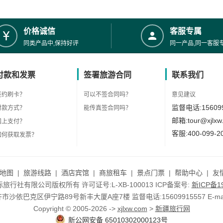
价格诚信
客服专属
同类产品中,保持好评
同一产品,同一客服
付款和发票
签署旅游合同
联系我们
签约刷卡？
可以不签合同吗？
意见建议
监督电话:156099
付款方式？
能传真签合同吗？
邮箱:tour@xjlxw
网上支付？
客服:400-099-2
如何获取发票？
地图
|
旅游线路
|
酒店宾馆
|
商旅租车
|
景点门票
|
帮助中心
|
友
行社有限公司版权所有 许可证号:L-XB-100013 ICP备案号:
新ICP备19
依巴克区伊宁路89号新丰大厦A座7楼 监督电话:15609915557 E-mail:to
Copyright © 2005-2026 ->
xjlxw.com
>
新疆旅行网
新公网安备 65010302000123号