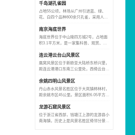
千岛湖孔雀园
滩、山丘、森林等自然资源，集休闲、娱
乐、观光、健身于一体，内涵颇为丰富之
占地55公顷，林场从广州引进蓝、绿、
滨海旅游景区。
花、白四个品种800余只孔雀，采用人工
驯养繁殖技术，建设了兼顾孔雀繁殖和旅
南京海底世界
游双重功能的景点。园中建有神鸟路、逗
鱼池、鸟王广尝朱雀廊、孔雀大观园、栈
海底世界位于中山陵四方城2号，占地面
道等游览项目。园中林木葱郁，修篁流
积3.1平方米，是一家集科普、观赏、娱
泉，空气清新，环境幽静，具备良好的生
乐于一体的大型海洋生物展示工程，古庙
态环境。游客至此，可亲手喂孔雀，与孔
连云港云台山风景区
型的主建筑与中山陵景区融为一体，深蓝
雀
色的瓦顶让游人联想到仙境之处那生气盎
凰窝风景区位于新欧亚大陆桥东桥兴堡，
然的海底世界。主建筑分为四层：水族
距连云港港口东南三公里处，西倚云台山
馆、礼品部、美食阁、仿真电影院。馆内
脉，南临田湾核电站，东濒黄海，三面环
有近200种、10000多只海洋生物，主要
余姚四明山风景区
山，一面向海，是国家级森林公园和自然
由大
生态风景区。宽阔的连高海滨公路贯穿景
丹山赤水风景名胜区位于大岚镇柿林村，
区，与田湾核电站及310国道贯通，每天
距余姚市区45公里。景区面积6.05平方公
12列火车直达港口，31路公交车直达景
里，为余姚市第一个风景名胜区。风景区
区，交通便捷。凰窝风景区是江苏省
龙游石窟风景区
地处四明山腹地，气候宜人，是一处以峡
谷景观为依托，以道教文化、浙东古山村
位于浙江省西部，钱塘江上游的龙游县小
风情为文化内涵，以绝壁、奇岩、古桥、
南海镇，历史上是风景名胜区倚邻分景秀
流溪、飞瀑为特色的风景名胜区，道家尊
丽的小南海分景区。1992年，世代传说
之为第九洞天。景区
的无底塘在四位农民的隆隆水泵声中水落