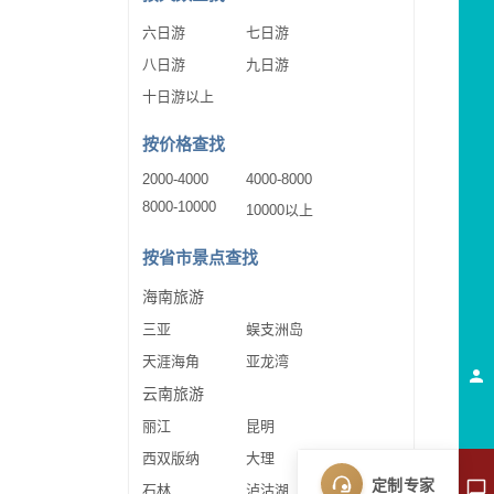
六日游
七日游
八日游
九日游
十日游以上
按价格查找
2000-4000
4000-8000
8000-10000
10000以上
按省市景点查找
海南旅游
三亚
蜈支洲岛
天涯海角
亚龙湾
云南旅游
丽江
昆明
西双版纳
大理
定制专家
石林
泸沽湖