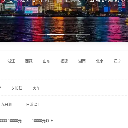
浙江
西藏
山东
福建
湖南
北京
辽宁
营
夕阳红
火车
九日游
十日游以上
8000-10000元
10000元以上