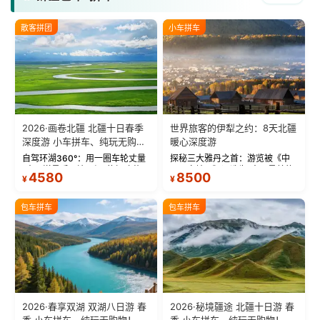
散客拼团
小车拼车
2026·画卷北疆 北疆十日春季
世界旅客的伊犁之约：8天北疆
深度游 小车拼车、纯玩无购
暖心深度游
物！
自驾环湖360°：用一圈车轮丈量
探秘三大雅丹之首：游览被《中
“大西洋最后一滴眼泪”的极致蔚
国国家地理》评选为“中国最美的
4580
8500
¥
¥
蓝。 赛湖旅拍：甄选多款风格服
三大雅丹”第一名的克拉玛依魔鬼
饰，9张精修美照，定格赛里木湖
城。 中国第一村：探访仅存的图
绝美瞬间。 赛湖坦克300跟车视
瓦人最大村落——禾木村，欣赏
包车拼车
包车拼车
频：专业摄影师...
晨雾与小木...
2026·春享双湖 双湖八日游 春
2026·秘境疆途 北疆十日游 春