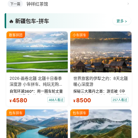
钟祥红茶馆
下一篇
🔥 新疆包车-拼车
更多 >
散客拼团
小车拼车
2026·画卷北疆 北疆十日春季
世界旅客的伊犁之约：8天北疆
深度游 小车拼车、纯玩无购
暖心深度游
物！
自驾环湖360°：用一圈车轮丈量
探秘三大雅丹之首：游览被《中
“大西洋最后一滴眼泪”的极致蔚
国国家地理》评选为“中国最美的
4580
8500
468人看过
257人看过
¥
¥
蓝。 赛湖旅拍：甄选多款风格服
三大雅丹”第一名的克拉玛依魔鬼
饰，9张精修美照，定格赛里木湖
城。 中国第一村：探访仅存的图
绝美瞬间。 赛湖坦克300跟车视
瓦人最大村落——禾木村，欣赏
包车拼车
包车拼车
频：专业摄影师...
晨雾与小木...