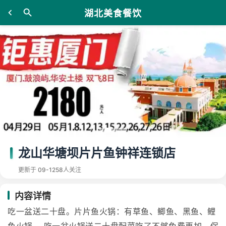
湖北美食餐饮
龙山华塘坝片片鱼钟祥连锁店
更新于 09-12
58人关注
内容详情
吃一盆送二十盘。片片鱼火锅：有草鱼、鲫鱼、黑鱼、鲤