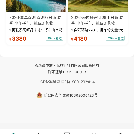
2026·春享双湖 双湖八日游 春
2026·秘境疆途 北疆十日游 春
季 小车拼车、纯玩无购物！
季 小车拼车、纯玩无购物！
1.阿勒泰网红打卡地：将军山 2.将
1.自驾环湖270°，用车轮丈量“大
军山落日缆车，体验雪都风光 3.
西洋最后一滴眼泪”的极致蔚蓝，
3380
4180
354人看过
4264人看过
¥
¥
将军山，夕阳派对，蹦迪party 4.
让雪山、花海与深邃湖水在转弯
自驾赛里木湖360°环湖 5.二进赛
间连成自由的画卷。 2.特别赠送
湖随心游，邂逅湖畔日出浪漫...
那拉提景区3公里内，落地窗三钻
民宿 3.那...
©新疆中旅国际旅行社有限公司版权所有
许可证号:L-XB-100013
ICP备案号:新ICP备19001292号-4
新公网安备 65010302000123号