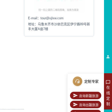
E-mail：
tour@xjlxw.com
地址：
乌鲁木齐市沙依巴克区伊宁路89号新
丰大厦A座7楼
定制专家
在
线
咨询新疆旅游
定
制
咨询出疆旅游