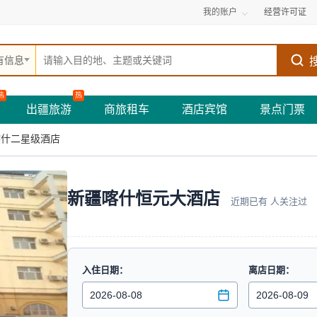
我的账户
经营许可证
有信息
热
热
出疆旅游
商旅租车
酒店宾馆
景点门票
喀什二星级酒店
新疆喀什恒元大酒店
近期已有
人关注过
入住日期：
离店日期：