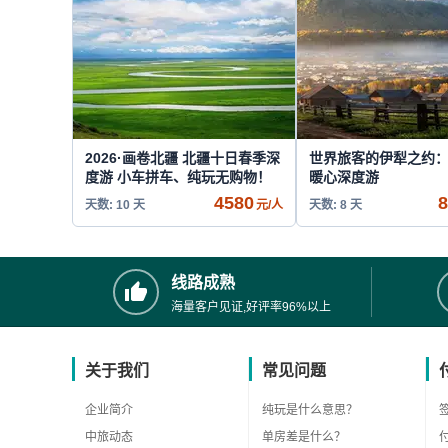
2026·画卷北疆 北疆十日春季深
世界旅客的伊犁之约：
度游 小车拼车、纯玩无购物！
暖心深度游
4580
8
天数: 10 天
元/人
天数: 8 天
线路成熟
海量客户见证,好评率96%以上
关于我们
常见问题
企业简介
纯玩是什么意思？
中旅动态
单房差是什么？