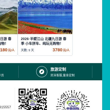
十日游 春
2026·半壁江山 北疆九日游 春
购物！
季 小车拼车、纯玩无购物！
180
3780
元/人
天数: 9 天
元/人
旅游定制
专员
资深客服,量身定制
15557