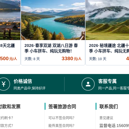
8天北疆
2026·春享双湖 双湖八日游 春
2026·秘境疆途 北疆
季 小车拼车、纯玩无购物！
季 小车拼车、纯玩无
500
3380
4
元/人
天数: 8 天
元/人
天数: 10 天
价格诚信
客服专属
同类产品中,保持好评
同一产品,同一客服
付款和发票
签署旅游合同
联系我们
签约刷卡？
可以不签合同吗？
意见建议
监督电话:156099
付款方式？
能传真签合同吗？