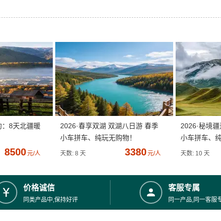
约：8天北疆暖
2026·春享双湖 双湖八日游 春季
2026·秘境
小车拼车、纯玩无购物！
小车拼车、
8500
3380
元/人
天数: 8 天
元/人
天数: 10 天
价格诚信
客服专属
同类产品中,保持好评
同一产品,同一客服