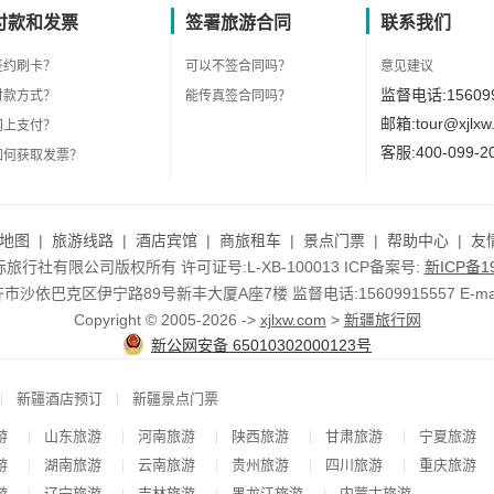
付款和发票
签署旅游合同
联系我们
签约刷卡？
可以不签合同吗？
意见建议
监督电话:156099
付款方式？
能传真签合同吗？
邮箱:tour@xjlxw
网上支付？
客服:400-099-2
如何获取发票？
地图
|
旅游线路
|
酒店宾馆
|
商旅租车
|
景点门票
|
帮助中心
|
友
行社有限公司版权所有 许可证号:L-XB-100013 ICP备案号:
新ICP备19
依巴克区伊宁路89号新丰大厦A座7楼 监督电话:15609915557 E-mail:to
Copyright © 2005-2026 ->
xjlxw.com
>
新疆旅行网
新公网安备 65010302000123号
|
|
新疆酒店预订
新疆景点门票
游
山东旅游
河南旅游
陕西旅游
甘肃旅游
宁夏旅游
|
|
|
|
|
游
湖南旅游
云南旅游
贵州旅游
四川旅游
重庆旅游
|
|
|
|
|
游
辽宁旅游
吉林旅游
黑龙江旅游
内蒙古旅游
|
|
|
|