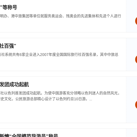
”等称号
明办、港中旅集团等单位就服务奥运会、残奥会的先进集体和先进个人进行
社百强”
总社系统共有6家企业进入2007年度全国国际旅行社百强名录，其中中旅总
发团成功起航
旅总社以色列首发团成功起航。为使中国游客充分领略以色列迷人的自然风光，
史文化，公民旅游总部精心设计了以色列约旦10日游。...
新慷“全国模范导游员”称号