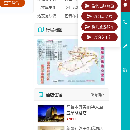
查看详情
制
咨询出疆旅游
卡拉库里湖
喀什老城区
达瓦昆沙漠
巴音布鲁克
咨询夏令营
咨询旅游租车
行程地图
更多地图
咨询夕阳红
酒店住宿
所有酒店
乌鲁木齐美丽华大酒
五星级酒店
¥
580
新疆石河子凯瑞酒店