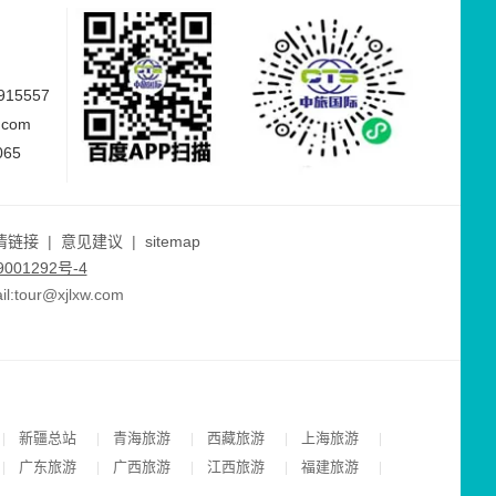
15557
.com
065
情链接
|
意见建议
|
sitemap
001292号-4
ur@xjlxw.com
新疆总站
青海旅游
西藏旅游
上海旅游
|
|
|
|
|
广东旅游
广西旅游
江西旅游
福建旅游
|
|
|
|
|