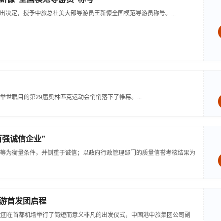
作出决定，授予中旅总社美大部导游员王新慷全国模范导游员称号。...
世瞩目的第29届奥林匹克运动会悄悄落下了帷幕。...
百强诚信企业”
等为衡量条件，并侧重于诚信；以政府行政管理部门的质量信誉考核结果为
游首发团启程
发团在首都机场举行了简短而意义非凡的出发仪式，中国港中旅集团公司副