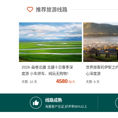
推荐旅游线路
2026·画卷北疆 北疆十日春季深
世界旅客的伊犁之
度游 小车拼车、纯玩无购物！
心深度游
4580
天数: 10 天
元/人
天数: 8 天
线路成熟
海量客户见证,好评率96%以上