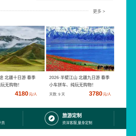
更多 >
疆途 北疆十日游 春季
2026·半壁江山 北疆九日游 春季
纯玩无购物！
小车拼车、纯玩无购物！
4180
3780
元/人
天数: 9 天
元/人
旅游定制
专员
资深客服,量身定制