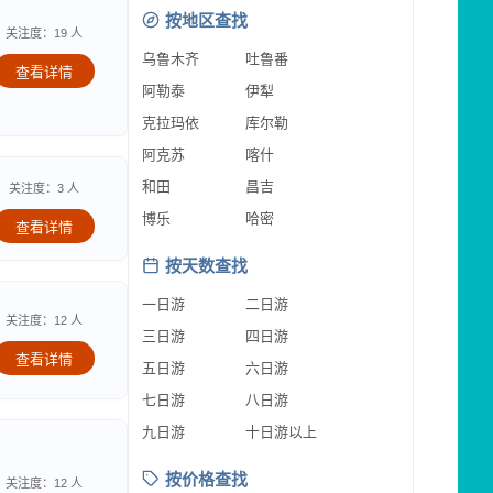
按地区查找
关注度：19 人
乌鲁木齐
吐鲁番
查看详情
阿勒泰
伊犁
克拉玛依
库尔勒
阿克苏
喀什
和田
昌吉
关注度：3 人
博乐
哈密
查看详情
按天数查找
一日游
二日游
关注度：12 人
三日游
四日游
查看详情
五日游
六日游
七日游
八日游
九日游
十日游以上
按价格查找
关注度：12 人