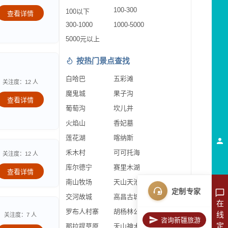
100-300
100以下
查看详情
300-1000
1000-5000
5000元以上
按热门景点查找
白哈巴
五彩滩
关注度：12 人
魔鬼城
果子沟
查看详情
葡萄沟
坎儿井
火焰山
香妃墓
莲花湖
喀纳斯
禾木村
可可托海
关注度：12 人
库尔德宁
赛里木湖
查看详情
南山牧场
天山天池
定制专家
交河故城
高昌古城
在
罗布人村寨
胡杨林公园
线
关注度：7 人
咨询新疆旅游
定
那拉提草原
天山神木园