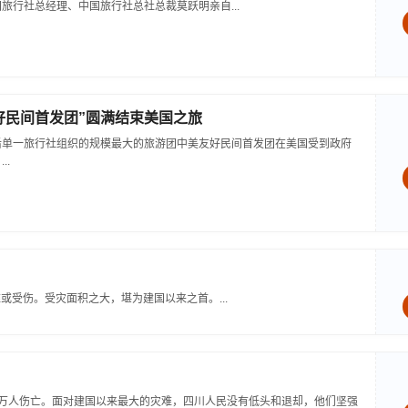
旅行社总经理、中国旅行社总社总裁莫跃明亲自...
好民间首发团”圆满结束美国之旅
后单一旅行社组织的规模最大的旅游团中美友好民间首发团在美国受到政府
..
或受伤。受灾面积之大，堪为建国以来之首。...
十万人伤亡。面对建国以来最大的灾难，四川人民没有低头和退却，他们坚强