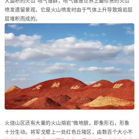
大面积的火山“喷气锥群，喷气锥是世界上最珍贵的火山
喷发遗留景观，它是火山喷发时由于气体上升导致熔岩层
层堆积而成的。
火烧山区还有大量的火山熔岩“微地貌，即象形石，形象
十分生动。将军戈壁上一处红色丘陵区，由数百个大小不