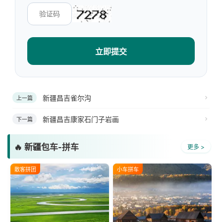
立即提交
新疆昌吉雀尔沟
上一篇
新疆昌吉康家石门子岩画
下一篇
🔥 新疆包车-拼车
更多 >
散客拼团
小车拼车