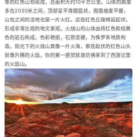
等的红色山包组成，总面积大约10平方公里。山体的高度
多在2030米之间，顶部呈平滑圆弧状，周围坡度平缓，
山包之间的洼地也是一片火红。这些红色丘陵绵延起伏，
形成非常壮观的地文景观。火烧山的山体由砖红色和桔黄
色的岩石构成，色彩艳丽，石质坚硬，为侏罗系地质构
造。阳光下的火烧山真像一片火海，那些起伏的红色山头
就像升腾的火焰，你的第一感觉就是仿佛来到了西游记里
的火焰山。