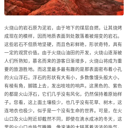
火烧山的岩石原为泥岩，由于地下的煤层自燃，让其烧烤
成现在的模样，因而地质表面到处散落着被熔变的岩石。
这些岩石不但质地坚硬，而且色彩鲜艳，形状奇特，具有
一定的观赏价值。由于火烧山油田的开发，火烧山逐渐被
人们所熟知，慕名而来的游客日渐增多，火烧山将成为重
要的旅游胜地。而这里最多最有趣的是那表面密布着小孔
的火山浮石。浮石的形状有大有小，多数像馒头般大小，
有棱有角，脚踏上去，发出吱吱的响声。这黑色的、紫色
的都是火山浮石，它们几乎没有风化，仍然保持着原始样
子。您看，这上面土壤极少，也几乎没有花草、树木，这
连地衣也极少，似乎是一个没有生命的世界。可是，在火
山口及火山附近却截然不同，即使在滴水成冰的冬天，这
里的火山口也热气腾腾，像滚沸的大锅蒸着浓浓的热气。