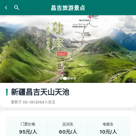
昌吉旅游景点
新疆昌吉天山天池
更新于 05-19
12054人关注
门票价格
区间车
电瓶车
95元/人
60元/人
10元/人