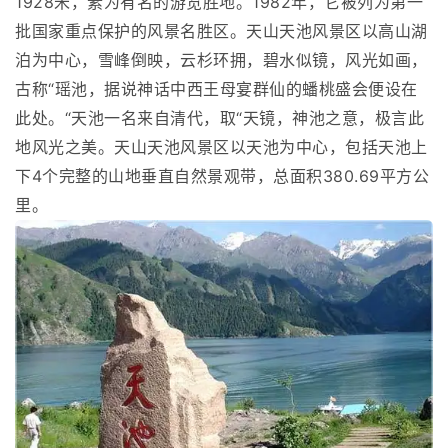
1928米，素为有名的游览胜地。1982年，它被列为第一
批国家重点保护的风景名胜区。天山天池风景区以高山湖
泊为中心，雪峰倒映，云杉环拥，碧水似镜，风光如画，
古称“瑶池，据说神话中西王母宴群仙的蟠桃盛会便设在
此处。“天池一名来自清代，取“天镜，神池之意，极言此
地风光之美。天山天池风景区以天池为中心，包括天池上
下4个完整的山地垂直自然景观带，总面积380.69平方公
里。