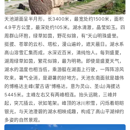
天池湖面呈半月形，长3400米，最宽处约1500米，面积
4.9平方公里，最深处约105米。湖水清澈，晶莹如玉。四
周群山环抱，绿草如茵，野花似锦，有“天山明珠盛誉。
挺拔、苍翠的云杉、塔松，漫山遍岭，遮天蔽日。湖水系
高山溶雪汇集而成，水深近百米，清纯怡人。每到盛夏，
湖周绿草如茵，繁花似锦，最为明艳。即使是盛夏天气，
湖水的温度也相当低，乘游艇在湖面上行驶，一阵阵凉风
吹来，暑气全消，是避暑的好地方。天池东南面就是雄伟
的博格达主峰(蒙古语“博格达，意为灵山、圣山)海拔达
5445米。主峰左右又有两峰相连。抬头远眺，三峰并
起，突兀插云，状如笔架。峰顶的冰川积雪，闪烁着皑皑
银光，与天池澄碧的湖水相映成趣，构成了高山平湖绰约
多姿的自然景观。