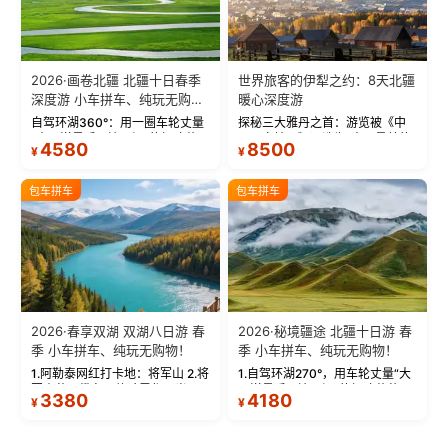
2026·画卷北疆 北疆十日春季
世界旅客的伊犁之约：8天北疆
深度游 小车拼车、纯玩无购
暖心深度游
物！
自驾环湖360°：用一圈车轮丈量
探秘三大雅丹之首：游览被《中
“大西洋最后一滴眼泪”的极致蔚
国国家地理》评选为“中国最美的
4580
8500
¥
¥
蓝。 赛湖旅拍：甄选多款风格服
三大雅丹”第一名的克拉玛依魔鬼
饰，9张精修美照，定格赛里木湖
城。 中国第一村：探访仅存的图
绝美瞬间。 赛湖坦克300跟车视
瓦人最大村落——禾木村，欣赏
包车拼车
包车拼车
频：专业摄影师...
晨雾与小木...
2026·春享双湖 双湖八日游 春
2026·秘境疆途 北疆十日游 春
季 小车拼车、纯玩无购物！
季 小车拼车、纯玩无购物！
1.阿勒泰网红打卡地：将军山 2.将
1.自驾环湖270°，用车轮丈量“大
军山落日缆车，体验雪都风光 3.
西洋最后一滴眼泪”的极致蔚蓝，
3380
4180
¥
¥
将军山，夕阳派对，蹦迪party 4.
让雪山、花海与深邃湖水在转弯
自驾赛里木湖360°环湖 5.二进赛
间连成自由的画卷。 2.特别赠送
湖随心游，邂逅湖畔日出浪漫...
那拉提景区3公里内，落地窗三钻