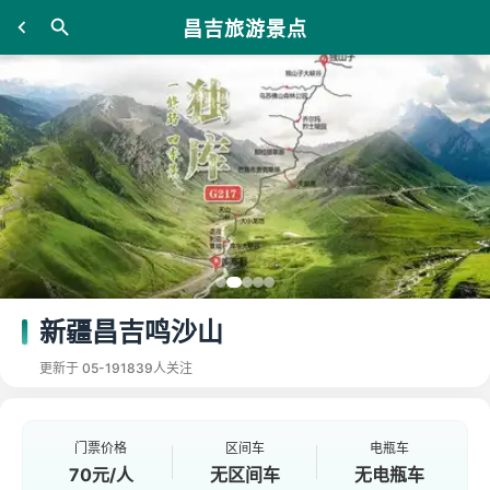
昌吉旅游景点
新疆昌吉鸣沙山
更新于 05-19
1839人关注
门票价格
区间车
电瓶车
70元/人
无区间车
无电瓶车