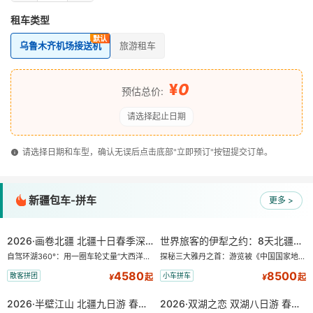
租车类型
乌鲁木齐机场接送机
旅游租车
¥
0
预估总价:
请选择起止日期
请选择日期和车型，确认无误后点击底部"立即预订"按钮提交订单。
新疆包车-拼车
更多 >
2026·画卷北疆 北疆十日春季深度游 小车拼车、纯玩无购物！
世界旅客的伊犁之约：8天北疆暖心深度游
自驾环湖360°：用一圈车轮丈量“大西洋最后一滴眼泪”的极致蔚蓝。 赛湖旅拍：甄选多款风格服饰，9张精修美照，定格赛里木湖绝美瞬间。 赛湖坦克300跟车视频：专业摄影师拍摄带剪辑，一团一条。 佛里斯兰·马背繁花：在花海骑乘著名荷兰马匹佛里斯兰漫步，免费赠送航拍带剪辑视频。 探秘古道：自驾孟克特古道穿越乌孙西迁的历史长廊，在秘境天路上与雪山、冰川、温泉深情相遇。 禾木旅拍：定格童话木屋时光，在“神的自留地”禾木村漫步，让白桦林、原木小屋与晨雾炊烟成为你的背景板。
探秘三大雅丹之首：游览被《中国国家地理》评选为“中国最美的三大雅丹”第一名的克拉玛依魔鬼城。 中国第一村：探访仅存的图瓦人最大村落——禾木村，欣赏晨雾与小木屋交织的仙境。 喀纳斯变色湖：登观鱼亭俯瞰四分之三的喀纳斯湖面，看湖水随天气变换迷人色彩。 天然博物馆：深入可可托海，震撼于世界最大矿坑及额尔齐斯大峡谷的鬼斧神工。 大西洋最后一滴眼泪：环游蔚蓝清澈的赛里木湖，将雪山、草原与湖泊的绝景尽收眼底。
4580
8500
散客拼团
小车拼车
¥
起
¥
起
2026·半壁江山 北疆九日游 春季 小车拼车、纯玩无购物！
2026·双湖之恋 双湖八日游 春季 小车拼车、纯玩无购物！