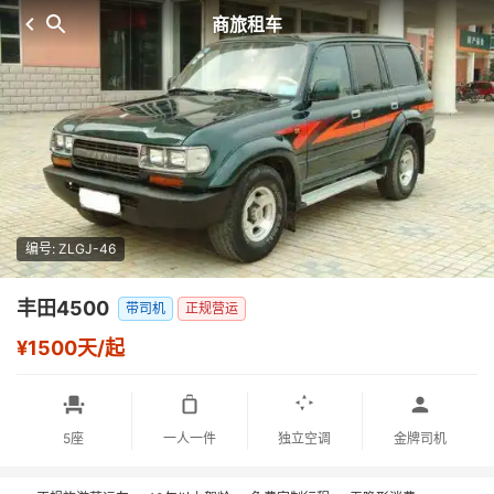
商旅租车
编号: ZLGJ-46
丰田4500
带司机
正规营运
¥1500天/起
5座
一人一件
独立空调
金牌司机