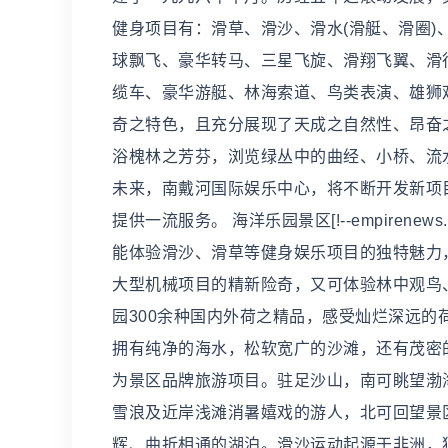
健身项目有：滑草、滑沙、滑水(滑艇、滑圈)
球飘飞、豪华转马、三星飞旋、滑翔飞翼、滑行
缆车、豪华游艇、林海索道、鸟类表演、雄狮
奇之特色，且充分展现了天成之自然性、昂奋
浴槐林之芳芬，浏览绿丛中的曲经、小桥、流
未来，南戴河国际娱乐中心，将不断开发新项
提供一流服务。 海洋乐园景区[!--empiren
能体验滑沙、滑草等健身娱乐项目的独特魅力
大型机械项目的精新险奇，又可体验林中观鸟
园300余种国内外荷之精品，感受灿烂深远的荷文
拥有纯净的海水，松软宽广的沙滩，还有茂密
为景区品牌旅游项目。驻足沙山，南可眺望渤
雪浪及近岸浅滩消暑嬉戏的游人，北可回望景
辉、曲折相通的湖泊。滑沙运动起源于非洲，