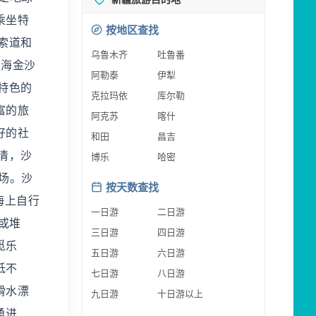
乘坐特
按地区查找
索道和
乌鲁木齐
吐鲁番
碧海金沙
阿勒泰
伊犁
特色的
克拉玛依
库尔勒
富的旅
阿克苏
喀什
好的社
和田
昌吉
清，沙
博乐
哈密
场。沙
按天数查找
海上自行
一日游
二日游
或堆
三日游
四日游
觅乐
五日游
六日游
低不
七日游
八日游
滑水漂
九日游
十日游以上
勇进