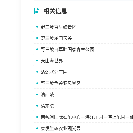
相关信息
野三坡百里峡景区
野三坡龙门天关
野三坡白草畔国家森林公园
天山海世界
沽源塞外庄园
野三坡鱼谷洞风景区
清西陵
清东陵
南戴河国际娱乐中心－海洋乐园－海上乐园－
集发生态农业观光园