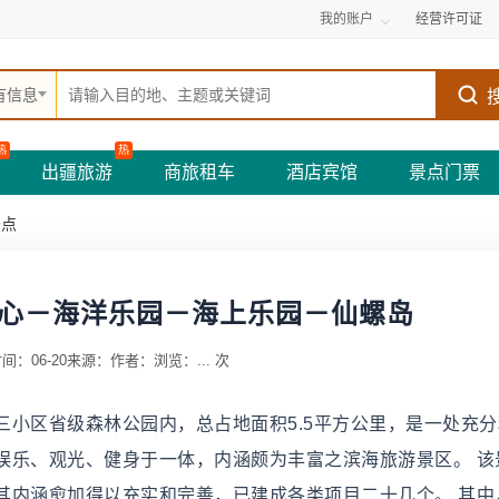
我的账户
经营许可证
有信息
热
热
出疆旅游
商旅租车
酒店宾馆
景点门票
景点
心－海洋乐园－海上乐园－仙螺岛
间：06-20
来源：
作者：
浏览：
...
次
小区省级森林公园内，总占地面积5.5平方公里，是一处充分
娱乐、观光、健身于一体，内涵颇为丰富之滨海旅游景区。 该
其内涵愈加得以充实和完善，已建成各类项目二十几个。 其中