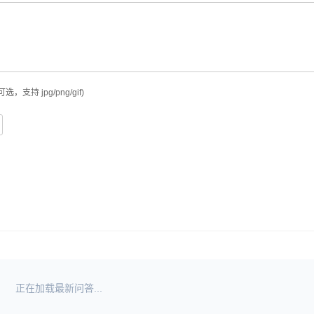
可选，支持 jpg/png/gif)
正在加载最新问答...