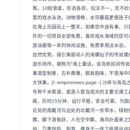
等。10组滑道，形态各异，玩法不一，无不
里的戏水泳池，动物滑梯，水帘蘑菇更使孩子们
在海上乐园玩上一整天，如果您中途有事，只
外的一切项目全部免费，喜欢戏水海域的您可以
游泳圈等一系列休闲设施，免费享用淡水浴。
自然优势，缘引美丽动人的海螺仙子的传说建
游乐场所，被称为“海上童话。该岛依民间传说
事造型制景，古朴典雅，颇具韵味，不啻海中
大快事。[!--empirenews.page--]
号称千米索道，是游人登岛观光的主要交通工
阁，历时15分钟，运行平稳，安全可靠，为国
近处的南戴河与远处的北戴河一衣带水，绿树
舞、脚下游鱼跃、人在空中飘、海风扑面来之悠
创，乃集惊险、刺激、健身于一体之极限运动