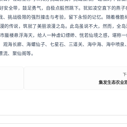
系好安全带，鼓足勇气，自极点毅然跳下。犹如凌空直下的燕子
我、挑战极限的强烈撞击与考验，留下永恒的记忆。随着橡筋
浪漫的传说，筑就了美丽浪漫之岛。此岛虽说不大，然而，全岛
海市蜃楼悬浮海天，给人一种虚幻缥缈、恍若仙境之感，堪称一
、观海长廊、海螺仙子、七星石、三道关、海中海、海中喷泉
漂流、聚仙阁等。
下
集发生态农业