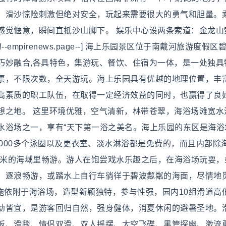
。滑沙惊险刺激但绝对安全，玩起来需要很大的勇气和胆量。
感觉惬意，瞬间直抵沙山脚下。 娱乐中心设两条索道：金龙山
mpirenews.page--] 海上乐园景区位于南戴河旅游度假区
巧妙融合,各具特色，集游玩、餐饮、住宿为一体，是一处独具
票，不限次数，全天游玩。海上乐园具有优越的地理位置，丰
高素质的职工队伍，在取得一定经济效益的同时，也赢得了良
想之地。 这里环境优雅，空气清新，林带苍翠，海浴场滩宽水
水浴场之一，享有“天下第一浴之美名。海上乐园的东区是海浴
、2000多个泳圈以及更衣室、淡水淋浴都是免费的，而且内部除
0米的海域里畅游。游人在饱尝戏水乐趣之后，在海浴场玩耍，
、逐浪畅游，或踏水上自行车徜徉于碧波粼粼的海面，尽情地
--] 游乐设施依附于海浴场，造型新颖独特，参与性强，园内10组滑道高
幼皆宜，是游客回归自然，强身健体，消夏休闲的避暑圣地。
板、滑毯、情侣双滑、双人摇摆、太空飞碟、黑管探幽、激流