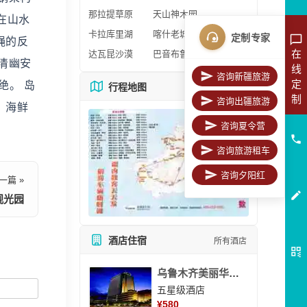
那拉提草原
天山神木园
在山水
卡拉库里湖
喀什老城区
定制专家
绳的反
在
达瓦昆沙漠
巴音布鲁克
清幽安
线
咨询新疆旅游
定
绝。 岛
行程地图
更多地图
制
咨询出疆旅游
、海鲜
咨询夏令营
咨询旅游租车
咨询夕阳红
一篇 »
观光园
酒店住宿
所有酒店
乌鲁木齐美丽华大酒
五星级酒店
¥
580