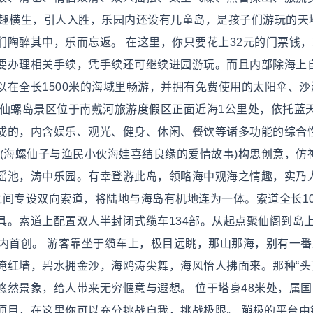
妙趣横生，引人入胜，乐园内还设有儿童岛，是孩子们游玩的天
陶醉其中，乐而忘返。 在这里，你只要花上32元的门票钱，
要办理相关手续，凭手续还可继续进园游玩。而且内部除海上
在全长1500米的海域里畅游，并拥有免费使用的太阳伞、沙
 仙螺岛景区位于南戴河旅游度假区正面近海1公里处，依托蓝
成的，内含娱乐、观光、健身、休闲、餐饮等诸多功能的综合
(海螺仙子与渔民小伙海娃喜结良缘的爱情故事)构思创意，仿
瑶池，涛中乐园。有幸登游此岛，领略海中观海之情趣，实乃
 沙岸与海岛之间专设双向索道，将陆地与海岛有机地连为一体。索道全长1
具。索道上配置双人半封闭式缆车134部。从起点聚仙阁到岛
内首创。 游客靠坐于缆车上，极目远眺，那山那海，别有一番
掩红墙，碧水拥金沙，海鸥涛尖舞，海风怡人拂面来。那种“头
然景象，给人带来无穷惬意与遐想。 位于塔身48米处，属国
项目，在这里你可以充分挑战自我，挑战极限。 蹦极的平台由