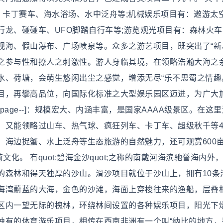
、卡丁赛车、海水浴场、水中泛舟等;机械娱乐项目有：遨游太
龙、碰碰车、UFO脚踏自行车等;游览观光项目有：森林火车
观海、假山瀑布、广场喷泉等。众多之游艺项目，既突出了“新
之参与性和撩人之刺激性。游人身临其境，在领略浩瀚大海之
水、荷塘，会萌生悠闲出尘之感觉，增添无尽“乐不思蜀之情趣
目，再攀高品位，向国际化标准之大型娱乐园区迈进，为广大
ews.page--]：规模宏大、内涵丰富，是国家AAAA级景区。在这
，又能领略过山车、热气球、疯狂列车、卡丁车、超级秋千等4
、海边捉蟹、水上泛舟等生态旅游的自然魅力，还可观赏600
化。 有quot;碧海金沙quot;之称的南戴河海滨驰誉海内外
的森林和得天独厚的沙山。滑沙项目就位于沙山上，拥有10条
海湾蔚蓝的大海，金色的沙滩，海面上穿梭往来的渔船，层叠
区内一望无际的槐林，环绕林间设置的各种娱乐项目，阳光下
独有的体育游乐项目，相传在西南非洲有一个叫“纳比的地方，