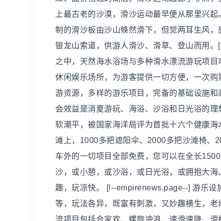
上最古老的沙漠，滑沙运动最早便从那里兴起
制的滑沙板由沙山倏然滑下，但觉两耳生风，
银龙山索道，供游人滑沙、滑草、登山而用。[!--e
之中，天然海水浴场与多种滑水漂流游玩项目
休闲娱乐场所，为游客提供一切方便，一次购
游资源，多样的游乐项目，完备的基础设施和
会效益是消夏游玩、海浴、沙浴和日光浴的理
软潮平，被国家海洋局评为首批十六个健康海
滩上，1000多把遮阳伞、2000多把沙滩椅
车外的一切项目全部免费，您可以在全长150
沙，或小憩，或沙浴，或日光浴，或拥抱大海
趣，玩凉快。 [!--empirenews.page
等，玩法各异，既富有刺激，又妙趣横生，老
流项目包括合家欢、螺旋冲浪、速滑速降、滑