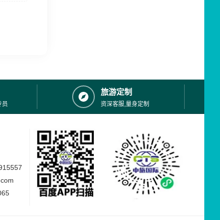
旅游定制
专员
资深客服,量身定制
15557
.com
065