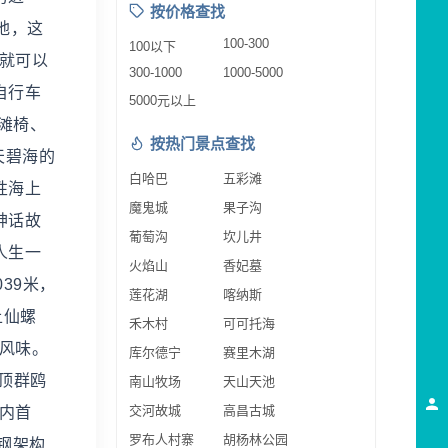
按价格查找
地，这
100-300
100以下
就可以
300-1000
1000-5000
自行车
5000元以上
滩椅、
按热门景点查找
天碧海的
白哈巴
五彩滩
性海上
魔鬼城
果子沟
神话故
葡萄沟
坎儿井
人生一
火焰山
香妃墓
039米，
莲花湖
喀纳斯
上仙螺
禾木村
可可托海
风味。
库尔德宁
赛里木湖
顶群鸥
南山牧场
天山天池
交河故城
高昌古城
内首
罗布人村寨
胡杨林公园
钢架构