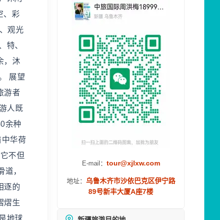
空、彩
、观光
、特、
余，沐
。 展望
旅游者
里游人既
0余种
亩中华荷
，它不但
tour@xjlxw.com
E-mail：
滑道，
乌鲁木齐市沙依巴克区伊宁路
地址：
相逐的
89号新丰大厦A座7楼
熠熠生
是地球
新疆旅游目的地