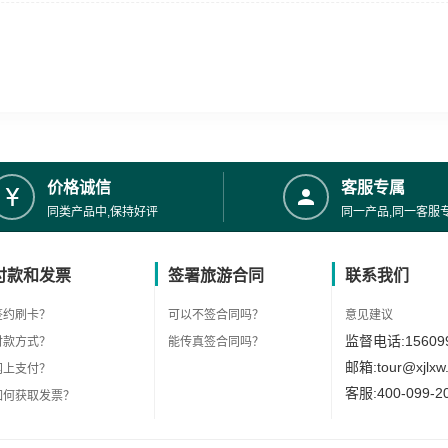
价格诚信
客服专属
同类产品中,保持好评
同一产品,同一客服
付款和发票
签署旅游合同
联系我们
签约刷卡？
可以不签合同吗？
意见建议
监督电话:156099
付款方式？
能传真签合同吗？
邮箱:tour@xjlxw
网上支付？
客服:400-099-2
如何获取发票？