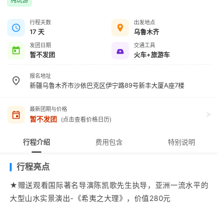
纯玩游
行程天数
出发地点
17 天
乌鲁木齐
发团日期
交通工具
暂不发团
火车+旅游车
报名地址
新疆乌鲁木齐市沙依巴克区伊宁路89号新丰大厦A座7楼
最新团期与价格
>
暂不发团
(点击查看价格日历)
行程介绍
费用包含
特别说明
行程亮点
★赠送观看国际著名导演陈凯歌先生执导，亚洲一流水平的
大型山水实景演出-《希夷之大理》，价值280元