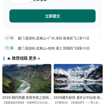
立即提交
厦门.鼓浪屿.武夷山+广州.深圳.珠海双飞三卧11日
上一篇
厦门.鼓浪屿.武夷山+桂林.漓江.阳朔四飞双卧10日
下一篇
🔥 推荐线路
更多 >
2026·相约西藏·高原有氧之旅纯玩9/11日游
2026藏东秘境 漫步云中仙境·探秘世外桃源·纯玩11/13日
【海拔递进式体验】-先游林芝(2900米)再访拉萨(3650米)，亲测 99%游客零高反 。 【贴心保障】-全程配备便携式制氧机，高反根本不是事儿 ！ 【无人机航拍】-雪山/圣湖/峡谷/古寺民俗深度串联，「随车航拍」大片呈现 。 【特色美食】-石锅鸡热腾腾的烟火气，当地特色烤羊宴，欢快的篝火歌舞 。 【沉浸式体验】-赠送藏装旅拍，夜游布达拉宫，让旅程成为有温度的记忆 。 【绝美风光】-醉美318穿越云端，林芝秘境藏地江南，羊卓雍措上帝打翻的调色盘 。
【行程亮点】 【圣城拉萨】——带上信心与信仰去西藏，行吟拉萨，感受这座城与生俱来的与众不同！ 【布达拉宫】——集宫殿城堡寺院于一体的宏伟建筑，是西藏最完整的古代宫堡建筑群！ 【巴松措】——西藏首个自然风景类国家5A级旅游风景区 【鲁朗小镇】——藏语龙王谷，神仙居住的地方 【米堆冰川】——中国三大海洋冰川之一 【然乌湖】——静谧然乌，它的静和蓝远近闻名！ 【莲花秘境墨脱】——隐藏的莲花、云里雾里，雪山之下，被称为“中国最后一个世外桃源”。 【雅鲁藏布大峡谷】——世界最深最长的河流峡谷，地球上“最后的秘境”，“最美的伤痕”！ 【索松村】——索松村位于西藏林芝地区，是一个被誉为“藏地最美村庄”的地方！ 【南迦巴瓦峰】——南迦巴瓦峰用“长矛直刺苍穹”形容它，尤其它的日落金山，气吞山河 【特别赠送】——藏装写真、哈达礼遇、缓解高反 便携式氧气1瓶/人