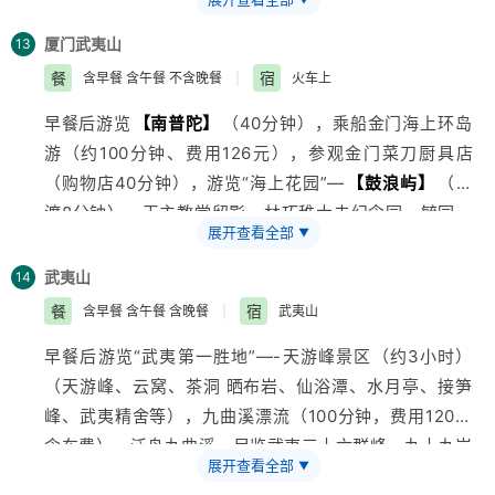
时）
厦门
武夷山
13
餐
宿
含早餐 含午餐 不含晚餐
|
火车上
早餐后游览
【南普陀】
（40分钟），乘船金门海上环岛
游（约100分钟、费用126元），参观金门菜刀厨具店
（购物店40分钟），游览“海上花园”—
【鼓浪屿】
（过
渡8分钟）、天主教堂留影，林巧稚大夫纪念园—毓园，
展开查看全部
▼
参观闽南风格别墅，
【菽庄花园】
，
【钢琴博物馆】
（约40分钟），港仔后沙滩戏水，中山路自由活动，晚
武夷山
14
乘火车硬卧赴武夷山
餐
宿
含早餐 含午餐 含晚餐
|
武夷山
早餐后游览“武夷第一胜地”—-天游峰景区（约3小时）
（天游峰、云窝、茶洞 晒布岩、仙浴潭、水月亭、接笋
峰、武夷精舍等），九曲溪漂流（100分钟，费用120元
含车费）、泛舟九曲溪，尽览武夷三十六群峰、九十九岩
展开查看全部
▼
（天游峰、玉女峰、大王峰，隐屏峰、晒布岩等）及悬崖