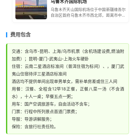
乌鲁木齐国际机场
乌鲁木齐天山国际机场位于中国新疆维吾尔
自治区首府乌鲁木齐市西北郊，距离市中心
约 16 公里。它是中国面向中亚、西亚和欧
洲的大型门户枢纽机场，也是丝绸之路经济
带核心区的重要航空枢纽。
费用包含
交通：含乌市-昆明、上海/乌市机票（含机场建设费,燃油附
加费）；昆明-厦门-武夷山-上海火车硬卧
住宿：云南二星酒店标准间（普洱住宿为标间）、，厦门武
夷山住宿待评三星酒店标准间
酒店均不提供单间出现单男单女，需补单房差或住三人间
用餐：汉餐、全程含12早18正餐，正餐八菜一汤（不含酒
水），十人一桌；早餐五点一粥；
用车：国产空调旅游车，自由活动不含车；
门票：行程中所列景点首道门票费；
导服：导游讲解服务；
保险：含旅行社责任险。