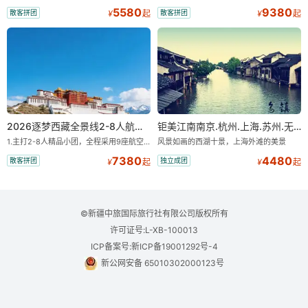
5580
9380
散客拼团
散客拼团
¥
起
¥
起
2026逐梦西藏全景线2-8人航空座椅小团
钜美江南南京.杭州.上海.苏州.无锡+双水乡“乌镇.西塘”双飞8日游【一价全含零自费】
1.主打2-8人精品小团，全程采用9座航空座椅车型（360度环抱式座舱），提供VIP级别的舒适出行体验 。供氧保障： 2.全程入住舒适型含氧酒店（低海拔的索松村和林芝除外），并贴心赠送3L氧气和大衣，极大缓解游客的高原反应焦虑 。 3.不走回头路：路线经过精心策划，全程不走回头路，主打深度边境游，随走随停 。 深度纯玩：主打“深度纯玩·精华景点”，把时间全部留给心中的震撼与眼中的美景 。 最长国道：打卡中国最长国道219，畅游珠峰东坡 。
风景如画的西湖十景，上海外滩的美景
7380
4480
散客拼团
独立成团
¥
起
¥
起
©新疆中旅国际旅行社有限公司版权所有
许可证号:L-XB-100013
ICP备案号:新ICP备19001292号-4
新公网安备 65010302000123号