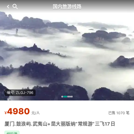
国内旅游线路
编号: ZLGJ-796
4980
¥
元/人
已售 1070 笔
厦门.鼓浪屿.武夷山+昆大丽版纳“常规游”三飞17日