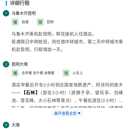
详细行程
乌鲁木齐
昆明
1
餐
宿
自理
|
昆明
乌鲁木齐
乘机赴昆明，鲜花接机入住酒店。
若遇隔日中转航班，则住宿中转城市，第二天中转城市乘
机赴昆明，行程增加一天。
昆明
大理
2
餐
宿
含早餐 含午餐 含晚餐
|
火车上
酒店早餐后开车2小时到达国家地质遗产、阿诗玛的故乡
——
【石林】
(游览2小时)（游狮子亭、望风亭、剑峰
池、莲花峰、大小石林等景点），午餐后游览(2小时）七
彩
云南
，回昆明后参观云南最大的植物精油基地（横贯精
展开查看全部
▼
油体验时间60分钟），晚火车（23：点火车）去大理
（早7点左右抵达）
大理
3