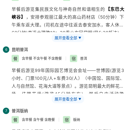
界文化遗产——
【丽江古城】
(充足时间)(四方街，领略
钟）；
早餐后游览集民族文化与神奇自然和谐相生的
【东巴大
“家家门前有流水，户户垂杨塞江南、行古道青石、品古
峡谷】
，安排参观丽江最大的高山药材店（50分钟）下
城幽韵、感悟纳西文化。晚可欣赏大型民族歌舞表演—丽
午乘车返大理。(司机在途中往返去泰安加水，客人休整
水金沙（A票180元/人，B票160元/人，C票140元/人）
60分钟)直返大理晚19：30乘火车回昆明(早5:30抵达)。
展开查看全部
▼
昆明
普洱
6
餐
宿
含早餐 不含午餐 不含晚餐
|
普洱
早餐后游览99年国际园艺博览会会址——世博园(游览3
小时、门票100元/人+车费30/人）（中国馆、国际馆、
人与自然馆、花海大道等景点）。游览昆明最大的鲜花市
场--佳盟花场(游览45分钟左右)，然后自由活动晚
展开查看全部
▼
19:00-19:30分 乘车赴普洱，行车时间大约6小时，到达
普洱后入住酒店休息
普洱
版纳
7
餐
宿
含早餐 含午餐 含晚餐
|
版纳