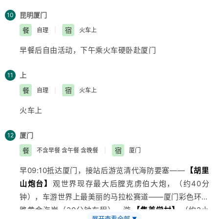
心（参观约30-40分钟），一站式购物，体验超市式购
昆明
厦门
10
物。晚餐后可参加大型篝火晚会—澜沧江、湄公河之夜
餐
宿
自理
|
火车上
（贵宾票300元/人、甲票200元/人、演出约2小时）。
早餐后自由活动，下午乘火车硬卧赴厦门
上
11
餐
宿
自理
|
火车上
火车上
厦门
12
餐
宿
不含早餐 含午餐 含晚餐
|
厦门
早09:10抵达厦门，接站后游览清代海防要塞——
【胡里
山炮台】
观世界现存最大后膛克虏伯大炮，（约40分
钟），车游世界上最美丽的马拉松赛道——厦门彩色环岛
路黄金海岸（20分钟车程），游
【集美学村】
（约2小
展开查看全部
▼