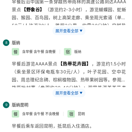
早餐后沿中国第一条穿越热带雨林的高速公路到达AAAA
景点
【野象谷】
（游览约2-3小时），游览蝴蝶园、蛇蜥
园、猴园、百鸟园，树上高架走廊、乘坐观光索道（单程
50元/人往返70/人，路程2公里、约需30分钟）穿越热
展开查看全部
▼
带雨林、参观树上旅馆、观赏独具特色的大象表演。午餐
后可选择游览西双版纳独有的少数民族聚居地-基诺山寨
版纳
8
或《湄公河印象》---由港口乘座观光游船畅游澜沧江，
餐
宿
含早餐 含午餐 含晚餐
|
版纳
欣赏沿途美景，远眺”黎明之城”景洪全景，观沿岸热带植
早餐后游览AAAA景点
【热带花卉园】
，游览约1.5小时
物风光（游览约1.5小时）。参观宝玉石协会下属单位-—
（乘坐景区环保电瓶车30元/人），叶子花园、空中花
宝象堂（参观约30-40分钟）；品尝热带咖啡（参观约
园、周总理纪念碑、棕榈植物园、热带果树园等。参观傣
30-40分钟）。晚餐后可参加大型民族歌舞表演-勐巴拉
族原始村寨（参观约30-40分钟）；观赏普洱茶茶艺表
娜西（贵宾票320元/人、甲票200元/人、演出时间为约
展开查看全部
▼
演—独树成林（参观约20-30分钟）。下午游览AAAA景
1.5小时）。
点
【原始森林公园】
，游览约3小时（乘坐景区环保电瓶
版纳
昆明
9
车40元/人），百米浮雕、孔雀放飞、爱伲山寨、参加具
餐
宿
含早餐 含午餐 不含晚餐
|
昆明
有当地民族特色的泼水狂欢、观赏九龙飞瀑、少数民族乐
早餐后乘车返回昆明，抵昆后入住酒店。
器表演、漫步热带沟谷雨林。参观金版纳翡翠珠宝配送中