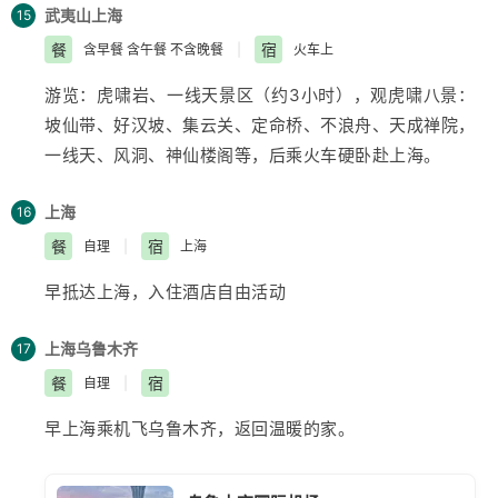
绝壁上古越人留下的千年“架壑船”与“虹桥板”，游览：武
武夷山
上海
15
夷宫、仿宋古街，品武夷正岩茶，观武夷茶艺表演
餐
宿
含早餐 含午餐 不含晚餐
|
火车上
游览：虎啸岩、一线天景区（约3小时），观虎啸八景：
坡仙带、好汉坡、集云关、定命桥、不浪舟、天成禅院，
一线天、风洞、神仙楼阁等，后乘火车硬卧赴
上海
。
上海
16
餐
宿
自理
|
上海
早抵达
上海
，入住酒店自由活动
上海
乌鲁木齐
17
餐
宿
自理
|
早
上海
乘机飞
乌鲁木齐
，返回温暖的家。