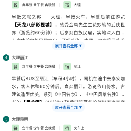
餐
宿
含早餐 含午餐 含晚餐
|
大理
早抵文献之邦——大理，早接火车，早餐后前往游览
【天龙八部影视城】
，感受金庸先生生花妙笔的武侠世
界（游览约60分钟）；后参观白族民居，实地深入白族
人家体验白族民俗文化，了解扎染，木雕、白布等民族手
展开查看全部
▼
工艺的传承（游览约30分钟）；后欣赏白族三道茶歌舞
表演，感受一苦二甜三回味的人生感悟（游览约30分
大理
丽江
4
钟）；午餐后参观白家银坊，领略白族工匠高超的银器制
餐
宿
含早餐 含午餐 含晚餐
|
丽江
作水平（参观约60分钟）；下午乘坐游船游览
云南
最美
早餐后BUS至丽江（车程4小时），司机在途中去泰安加
丽的
【高原湖泊-洱海】
：攀罗荃半岛，饱览苍山洱海水
水，客人休整60分钟后。直奔丽江。游览依山傍水，古
天一色的壮丽风光；登天镜阁，回味南诏大理历经千年的
建筑造型优美，系列《中国名泉》、《中国风景名胜》等
历史沿革（游览约120分钟）；后游览国家历史文化名
书的
【黑龙潭】
(40分钟)(随后游览著名的
旅游
家徐霞客
城-
【大理古城，洋人街】
，感受古城风韵（游览45分
展开查看全部
▼
曾经到过的“茶马古道”重镇——
【束河古镇】
(1小时)。
钟）；晚餐后赠送观看具有
亚洲
领先水平，梦幻光影，恢
安排参观丽江纳西传统刀展览和品尝丽江古城老茶（各
弘场面的大型山水实景表演-《希夷之大理》，感受白族
大理
昆明
5
40分钟） 晚上可品尝酒吧一条街的美酒佳肴。 游览世
古老传说《望夫云》的凄美爱情故事（表演约90分
餐
宿
含早餐 含午餐 含晚餐
|
火车上