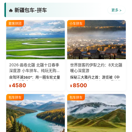
🔥 新疆包车-拼车
更多 >
散客拼团
小车拼车
2026·画卷北疆 北疆十日春季
世界旅客的伊犁之约：8天北疆
深度游 小车拼车、纯玩无购
暖心深度游
物！
自驾环湖360°：用一圈车轮丈量
探秘三大雅丹之首：游览被《中
“大西洋最后一滴眼泪”的极致蔚
国国家地理》评选为“中国最美的
4580
8500
¥
¥
蓝。 赛湖旅拍：甄选多款风格服
三大雅丹”第一名的克拉玛依魔鬼
饰，9张精修美照，定格赛里木湖
城。 中国第一村：探访仅存的图
绝美瞬间。 赛湖坦克300跟车视
瓦人最大村落——禾木村，欣赏
包车拼车
包车拼车
频：专业摄影师...
晨雾与小木...