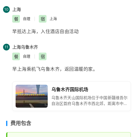
上海
10
餐
宿
自理
|
上海
早抵达
上海
，入住酒店自由活动
上海
乌鲁木齐
11
餐
宿
自理
|
早
上海
乘机飞
乌鲁木齐
，返回温暖的家。
乌鲁木齐国际机场
乌鲁木齐天山国际机场位于中国新疆维吾尔
自治区首府乌鲁木齐市西北郊，距离市中心
约 16 公里。它是中国面向中亚、西亚和欧
洲的大型门户枢纽机场，也是丝绸之路经济
带核心区的重要航空枢纽。
费用包含