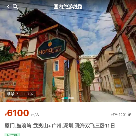
国内旅游线路
编号: ZLGJ-797
6100
¥
元/人
已售 1201 笔
厦门.鼓浪屿.武夷山+广州.深圳.珠海双飞三卧11日