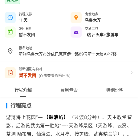
纯玩游
行程天数
出发地点
11 天
乌鲁木齐
发团日期
交通工具
暂不发团
飞机+火车+旅游车
报名地址
新疆乌鲁木齐市沙依巴克区伊宁路89号新丰大厦A座7楼
最新团期与价格
>
暂不发团
(点击查看价格日历)
行程介绍
费用包含
特别说明
行程亮点
游览海上花园”—
【鼓浪屿】
（过渡8分钟）、天主教堂留
影，后游览武夷第一胜地”—-天游峰景区（天游峰、云窝、
茶洞 晒布岩、仙浴潭、水月亭、接笋峰、武夷精舍等），九