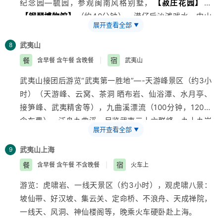
纪念园—毓园，参观闽南风格别墅，
【菽庄花园】
，
【钢琴博物馆】
（约40分钟），港仔后沙滩戏水，中山
展开查看全部
▼
路自由活动，乘火车硬卧赴武夷山（约12小时）
武夷山
8
餐
宿
含早餐 含午餐 含晚餐
|
武夷山
武夷山接团后游览“武夷第一胜地”—-天游峰景区（约3小
时）（天游峰、云窝、茶洞 晒布岩、仙浴潭、水月亭、
接笋峰、武夷精舍等），九曲溪漂流（100分钟，120元
含车费）、泛舟九曲溪，尽览武夷三十六群峰、九十九岩
展开查看全部
▼
（天游峰、玉女峰、大王峰，隐屏峰、晒布岩等）及悬崖
绝壁上古越人留下的千年“架壑船”与“虹桥板”，游览：武
武夷山
上海
9
夷宫、仿宋古街，品武夷正岩茶，观武夷茶艺表演.
餐
宿
含早餐 含午餐 不含晚餐
|
火车上
游览：虎啸岩、一线天景区（约3小时），观虎啸八景：
坡仙带、好汉坡、集云关、定命桥、不浪舟、天成禅院，
一线天、风洞、神仙楼阁等，晚乘火车硬卧赴
上海
。