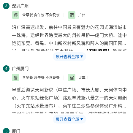
上芭蕾舞表演，参观水晶世界，
深圳
广州
3
餐
宿
含早餐 含午餐 不含晚餐
|
广州
沿广深高速出发，前往中国最具有魅力的花园式海滨城市
—珠海。途经世界跨度最大的斜拉吊桥—虎门大桥、途中
饱览东莞、番禺、中山新农村新风貌和醉人的南国田园风
光。抵达珠海后前往无土基地——
【农科奇观】
珍奇瓜
展开查看全部
▼
果蔬菜园、无土瓜果蔬菜生产园、沙漠植物园、蝴蝶兰花
繁育及观赏中心、八卦田园、珍奇花卉园、小动物乐园、
广州
厦门
4
溪中乐鱼、溪边烧烤、巨型南瓜园、五彩茄子、太空辣椒
餐
宿
含早餐 含午餐 不含晚餐
|
火车上
园、盆景园、观光果园。前往
【梅溪牌坊
旅游
景区】
参
早餐后游览天河新貌（中信广场、市长大厦、天河体育中
观中国第一任夏威夷领事馆、中国华侨第一位百万富翁陈
心、火车东站绿化广场）路观羊城新八景之一的天河飘绢
芳故居、中国第一座钢筋混凝土水泥楼、中国第一个用电
（火车东站水景瀑布），乘车往二沙岛参观体现广州精神
村，中西合璧的精雕建筑，并可观赏到著名的川剧大师陈
文明建设标志性建筑的-星海音乐厅。游览被称为“羊城第
飞先生的绝技——变脸及吐火表演。午餐后稍作休息。海
展开查看全部
▼
一秀”、国家AAAA级风景名胜游览区
【白云山】
（约
龙湾.海产品基地，并可免费品尝到各种海产品。赴码头
1H）（可乘坐缆车或观光车上下山），午餐后前往参观
乘豪华游轮
厦门
澳门
环岛游(90元、约1H）。继续游览。
【石
5