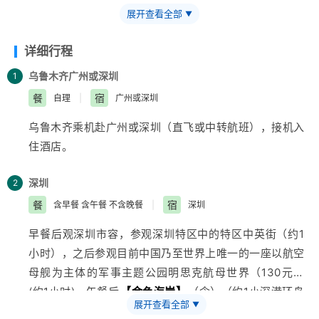
曲溪漂流、泛舟九曲溪。
展开查看全部
▼
详细行程
乌鲁木齐
广州或深圳
1
餐
宿
自理
|
广州或深圳
乌鲁木齐
乘机赴广州或深圳（直飞或中转航班），接机入
住酒店。
深圳
2
餐
宿
含早餐 含午餐 不含晚餐
|
深圳
早餐后观深圳市容，参观深圳特区中的特区中英街（约1
小时），之后参观目前中国乃至世界上唯一的一座以航空
母舰为主体的军事主题公园明思克航母世界（130元）
(约1小时)，午餐后
【金色海岸】
（含）（约1小深港环岛
展开查看全部
▼
游），深圳海洋世界（120元）（约2小时）观赏异国水