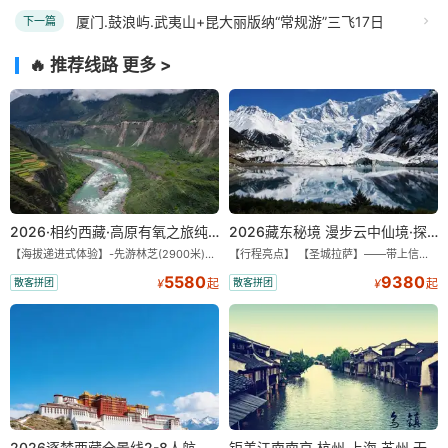
厦门.鼓浪屿.武夷山+昆大丽版纳“常规游”三飞17日
下一篇
🔥 推荐线路
更多 >
2026·相约西藏·高原有氧之旅纯玩9/11日游
2026藏东秘境 漫步云中仙境·探秘世外桃源·纯玩11/13日
【海拔递进式体验】-先游林芝(2900米)再访拉萨(3650米)，亲测 99%游客零高反 。 【贴心保障】-全程配备便携式制氧机，高反根本不是事儿 ！ 【无人机航拍】-雪山/圣湖/峡谷/古寺民俗深度串联，「随车航拍」大片呈现 。 【特色美食】-石锅鸡热腾腾的烟火气，当地特色烤羊宴，欢快的篝火歌舞 。 【沉浸式体验】-赠送藏装旅拍，夜游布达拉宫，让旅程成为有温度的记忆 。 【绝美风光】-醉美318穿越云端，林芝秘境藏地江南，羊卓雍措上帝打翻的调色盘 。
【行程亮点】 【圣城拉萨】——带上信心与信仰去西藏，行吟拉萨，感受这座城与生俱来的与众不同！ 【布达拉宫】——集宫殿城堡寺院于一体的宏伟建筑，是西藏最完整的古代宫堡建筑群！ 【巴松措】——西藏首个自然风景类国家5A级旅游风景区 【鲁朗小镇】——藏语龙王谷，神仙居住的地方 【米堆冰川】——中国三大海洋冰川之一 【然乌湖】——静谧然乌，它的静和蓝远近闻名！ 【莲花秘境墨脱】——隐藏的莲花、云里雾里，雪山之下，被称为“中国最后一个世外桃源”。 【雅鲁藏布大峡谷】——世界最深最长的河流峡谷，地球上“最后的秘境”，“最美的伤痕”！ 【索松村】——索松村位于西藏林芝地区，是一个被誉为“藏地最美村庄”的地方！ 【南迦巴瓦峰】——南迦巴瓦峰用“长矛直刺苍穹”形容它，尤其它的日落金山，气吞山河 【特别赠送】——藏装写真、哈达礼遇、缓解高反 便携式氧气1瓶/人
5580
9380
散客拼团
散客拼团
¥
起
¥
起
2026逐梦西藏全景线2-8人航空座椅小团
钜美江南南京.杭州.上海.苏州.无锡+双水乡“乌镇.西塘”双飞8日游【一价全含零自费】