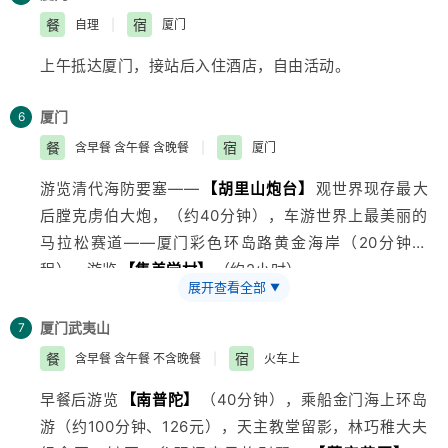
集观光、休闲、娱乐、住宿、餐饮、体验岭南乡土风情和
景山公园】
（缆车索道套票60元/人）（停留约60分
餐
宿
自理
|
厦门
岭南民俗文化的
旅游
景区岭南印象园(80元、约1H）。前
钟），游览珠海的风水山——石景山（又名犀牛望月
上午抵达厦门，接站后入住酒店，自由活动。
往参观世界著名四大军校之一的
【黄埔军校】
、游览广
山），这里石景独特、幽洞奇异，因山上有近三十处形态
州城市中心公园—
【越秀公园】
是新世纪羊城八景之
各异的石头景观，就象栩栩如生的小动物，有山巅的猴
厦门
6
一、五羊仙庭、成语寓言园、竹林休闲区、
韩国
海东京畿
头、白天鹅，正在开屏的孔雀，尤其是乘缆车缓缓上升
餐
宿
含早餐 含午餐 含晚餐
|
厦门
园及游泳场等。晚乘火车硬卧赴厦门
时，那些小动物一个个鲜活起来，让你感叹大自然的鬼斧
神工，化腐朽为神奇的魅力！在山顶左眺
香港
右望澳门，
游览清代海防要塞——
【胡里山炮台】
观世界现存最大
感受缆车上山时的飘飘欲仙，下山乘坐号称“世界第一冲”
后膛克虏伯大炮，（约40分钟），车游世界上最美丽的
的山地冲锋车由山顶一冲而下，感受那份惊险与刺激。
马拉松赛道——厦门彩色环岛路黄金海岸（20分钟车
程），游览
【集美学村】
（约2小时），
展开查看全部
▼
厦门
武夷山
7
餐
宿
含早餐 含午餐 不含晚餐
|
火车上
早餐后游览
【南普陀】
（40分钟），乘船金门海上环岛
游（约100分钟、126元），天主教堂留影，林巧稚大夫