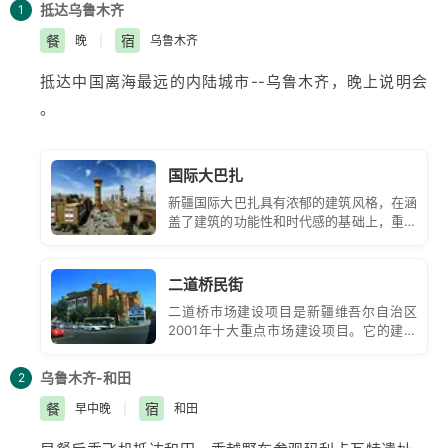
抵达乌鲁木齐
1
餐
宿
晚
|
乌鲁木齐
抵达中国离海最远的内陆城市--
乌鲁木齐
，晚上说明会
。
国际大巴扎
新疆国际大巴扎具有浓郁的建筑风格，在涵
盖了建筑的功能性和时代感的基础上，重现
了古丝绸之路的繁华，集中体现了浓郁西域
民族特色和地域文化。
二道桥民街
二道桥市场建设项目是新疆维吾尔自治区
2001年十大重点市场建设项目。它的建成
标志着以二道桥为中心的民族旅游贸易圈的
形成，标志着民族经济与世界经济的融合接
乌鲁木齐-和田
2
轨。二道橘市塌位于乌市解放南路37号。
餐
宿
早中晚
|
和田