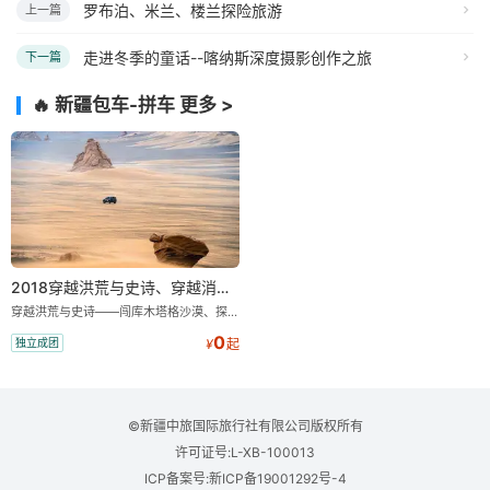
罗布泊、米兰、楼兰探险旅游
上一篇
走进冬季的童话--喀纳斯深度摄影创作之旅
下一篇
🔥 新疆包车-拼车
更多 >
2018穿越洪荒与史诗、穿越消失仙湖罗布泊、中国顶级越野探险之旅9日游
穿越洪荒与史诗——闯库木塔格沙漠、探古丝路大海道、穿越消失仙湖罗布泊、探寻海头古城、见证塔里木河湿地涅槃胜景 中国顶级越野探险之旅！
0
独立成团
¥
起
©新疆中旅国际旅行社有限公司版权所有
许可证号:L-XB-100013
ICP备案号:新ICP备19001292号-4