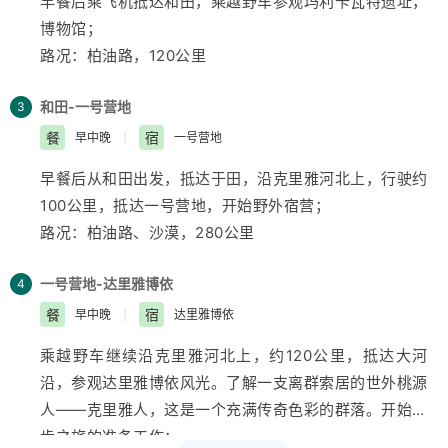
早餐后乘飞机抵达和田，乘越野车参观玛利卡瓦特遗址，
博物馆；
路况：柏油路，120公里
和田-一号营地
3
餐
宿
早中晚
|
一号营地
早餐后从和田出发，抵达于田，沿克里雅
河北
上，行驶约
100公里，抵达一号营地，开始野外宿营；
路况：柏油路、沙漠，280公里
一号营地-达里雅博依
4
餐
宿
早中晚
|
达里雅博依
乘越野车继续沿克里雅
河北
上，约120公里，抵达大河
沿，参观达里雅博依风光。了解一支离群索居的世外桃源
人――克里雅人，这是一个充满传奇色彩的群落。开始徒
步之旅的准备工作；