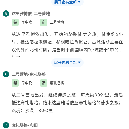
展开查看全部
▼
路况：柏油路、沙漠；220公里
达里雅博依-二号营地
5
餐
宿
早中晚
|
二号营地
从达里雅博依出发，开始骑骆驼徒步之旅，徒步约5小
时，抵达喀拉墩遗址，参观喀拉墩遗址，古城活动主要在
汉代到南北朝时期，是当时于阗国境内“小城数十”中的城
堡之一；
展开查看全部
▼
路况：沙漠，30公里
二号营地-麻扎塔格
6
餐
宿
早中晚
|
麻扎塔格
从二号营地出发，继续徒步之旅，每天约30公里，最后
抵达麻扎塔格，结束达里雅博依至麻扎塔格的徒步之旅；
路况：沙漠，30公里
麻扎塔格-和田
7