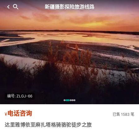
新疆摄影探险旅游线路
编号: ZLGJ-66
电话咨询
¥
已售 1583 笔
达里雅博依至麻扎塔格骑骆驼徒步之旅