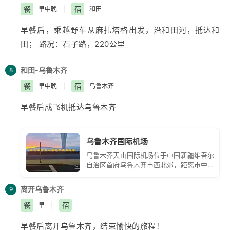
餐
宿
早中晚
|
和田
早餐后，乘越野车从麻扎塔格出发，沿和田河，抵达和
田； 路况：石子路，220公里
和田-乌鲁木齐
8
餐
宿
早中晚
|
乌鲁木齐
早餐后成飞机抵达
乌鲁木齐
乌鲁木齐国际机场
乌鲁木齐天山国际机场位于中国新疆维吾尔
自治区首府乌鲁木齐市西北郊，距离市中心
约 16 公里。它是中国面向中亚、西亚和欧
洲的大型门户枢纽机场，也是丝绸之路经济
离开乌鲁木齐
9
带核心区的重要航空枢纽。
餐
宿
早
|
早餐后离开
乌鲁木齐
，结束愉快的旅程！