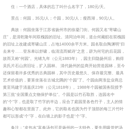
住：一个酒店，具体的忘了叫什么名字了，180元/天。
景点：何园，35元/人；个园，30元/人；瘦西湖，90元/人。
典故：何园坐落于江苏省扬州市的徐凝门街。何园又名“寄啸山
庄”，是清乾隆年间双槐园的旧址。清同治年间，道台何藏舠在双槐园
的旧址上改建成寄啸山庄，占地14000余平方米。园名取自陶渊明“归
去来兮……登东皋以舒啸，临清流而赋诗”之意，辟为何宅的后花园，
故而又称“何园”。光绪九年（公元1883年），园主归隐扬州后，购得
吴氏片石山房旧址，扩入园林。 清代扬州的盐商开始营造园林，至今
还保留着许多优秀的古典园林，其中历史最悠久、保存最完整、最具
艺术价值的，要算坐落在古城北隅的“个园”了。个园由两淮盐业商总
黄至筠建于清嘉庆23年（公元1818年）。1988年个园被国务院授予
第三批“全国重点文物保护单位”。个园是以竹石取胜，连园名中
的“个”字，也是取了竹字的半边，应合了庭园里各色竹子，主人的情
趣和心智都在里面了。此外，它的取名也因为竹子顶部的每三片竹叶
都可以形成“个”字，在白墙上的影子也是“个”字。
备注：“皮包水”富春汤包可是扬州的一大特色，要先用吸管把汤