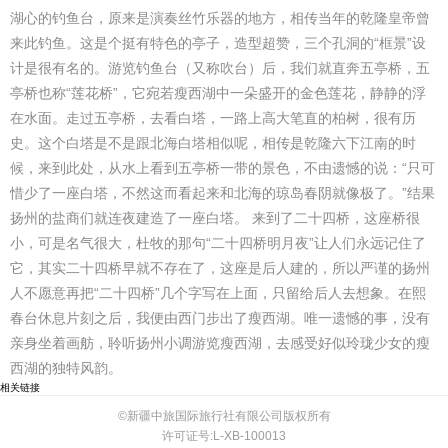
湖心的钓鱼台，原来是演奏丝竹乐器的地方，相传当年的乾隆皇帝曾
来此钓鱼。这是个挺有特色的亭子，造型超赞，三个孔洞的“框景”设
计是很有名的。游览钓鱼台（又称吹台）后，我们就直奔五亭桥，五
亭桥也称“莲花桥”，它宛若瘦西湖中一朵盛开的金色莲花，静静的浮
在水面。走过五亭桥，去看白塔，一路上高大笔直的柏树，很有历
史。这个白塔是不是跟北海白塔相似呢，相传是乾隆六下江南的时
候，来到此处，从水上看到五亭桥一带的景色，不由遗憾的说：“只可
惜少了一座白塔，不然这而看起来和北海的琼岛春阴就像极了。”结果
扬州的盐商们就连夜建造了一座白塔。 来到了二十四桥，这座桥很
小，可是名气很大，杜牧的那句“二十四桥明月夜”让人们永远记住了
它，其实二十四桥早就不存在了，这座是后人建的，所以严谨的扬州
人不愿意再把“二十四桥”几个字写在上面，只留给后人去想象。在熙
春台休息片刻之后，我便由西门步出了瘦西湖。唯一遗憾的事，没有
亲身坐着画舫，聆听扬州小调游览瘦西湖，去感受好似玲珑少女的瘦
西湖的独特风韵。
相关链接
©新疆中旅国际旅行社有限公司版权所有
许可证号:L-XB-100013