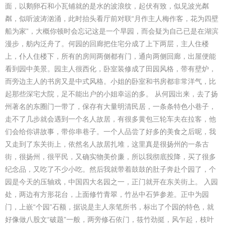
面，以鹅卵石和小瓦铺就的是水的波浪纹，起伏有致，似见波光粼
粼，似听波涛汹涌，此时抬头看厅前对联“月作主人梅作客，花为四壁
船为家”，大概你顿时会忘记这是一个旱园，而会疑为自己已是在湖滨
漫步，舫内泛舟了。何园的回廊把住宅分成了上下两层，主人住楼
上，仆人住楼下，所有的房间两侧都有门，通向两侧回廊，出屋便能
看到园中美景。园主人很西化，卧室装修成了田园风格，带有壁炉，
而旁边主人的书房又是中式风格。小姐的卧室和书房都非常洋气，比
起那些深宅大院，足不能出户的小姐幸运的多。 从何园出来，去了扬
州著名的东圈门一带了，保存有大量明清民居，一条条特色小巷子，
走不了几步就会遇到一个名人故居，有很多黄包三轮车夫在拉客，他
们会给你讲故事，带你串巷子。一个人品尝了好多的美食之后呢，我
又走到了东关街上，依然名人故居扎堆，这里真是很扬州的一条古
街，很扬州，很平民，又确实物美价廉，所以我彻底投降，买了很多
纪念品，又吃了不少小吃。然后我就带着鼓鼓的肚子奔赴个园了，个
园是今天的压轴戏，中国四大名园之一，正门就开在东关街上。 入园
处，两边有方形花台，上面修竹青翠，竹丛中石笋参差。正中为园
门，上嵌“个园”石额，据说是主人亲笔所书，标出了个园的特色，就
好像做八股文“破题”一般，两旁修石依门，筱竹劲挺，风乍起，枝叶