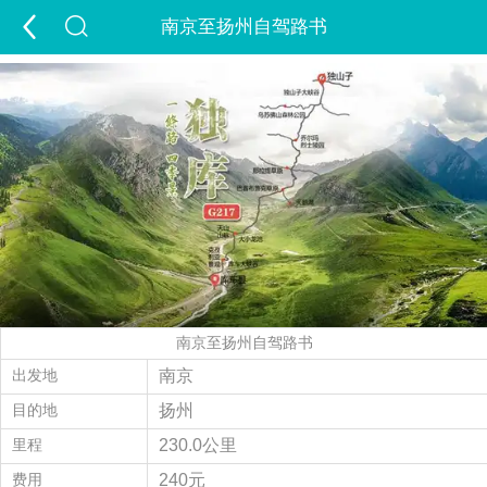
南京至扬州自驾路书
首页
游新疆
定制游
出疆游
包车游
跟团游
夏令营
夕阳红
租车
景点
签证
酒店
精彩游记
旅行攻略
走进新疆
南京至扬州自驾路书
经营许可证
当地玩乐
会员中心
出发地
南京
目的地
扬州
旅游问答
付款方式
联系我们
里程
230.0公里
费用
240元