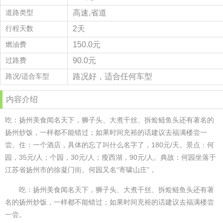
道路类型
高速,省道
行程天数
2天
燃油费
150.0元
过路费
90.0元
路况/适合车型
路况好，适合任何车型
内容介绍
吃：扬州美食闻名天下，狮子头、大煮干丝、拆烩鲢鱼头还有著名的
扬州炒饭，一样都不能错过；如果时间充裕的话建议去福满楼尝一
尝。住：一个酒店，具体的忘了叫什么名字了，180元/天。景点：何
园，35元/人；个园，30元/人；瘦西湖，90元/人。典故：何园坐落于
江苏省扬州市的徐凝门街。何园又名“寄啸山庄”，
吃：扬州美食闻名天下，狮子头、大煮干丝、拆烩鲢鱼头还有著
名的扬州炒饭，一样都不能错过；如果时间充裕的话建议去福满楼尝
一尝。