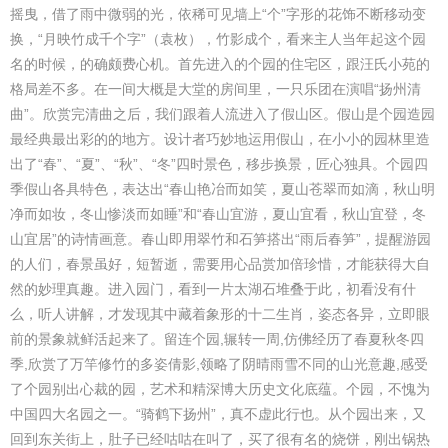
摇曳，借了雨中微弱的光，依稀可见墙上“个”字形的花饰不断移动变
换，“月映竹成千个字”（袁枚），竹影成个，看来主人当年起这个园
名的时候，的确颇费心机。首先进入的个园的住宅区，跟汪氏小苑的
格局差不多。在一间大概是大堂的房间里，一只乐团在演唱“扬州清
曲”。欣赏完清曲之后，我们跟着人流进入了假山区。假山是个园造园
最经典最出彩的的地方。设计者巧妙地运用假山，在小小的园林里造
出了“春”、“夏”、“秋”、“冬”四时景色，移步换景，匠心独具。个园四
季假山各具特色，表达出“春山艳冶而如笑，夏山苍翠而如滴，秋山明
净而如妆，冬山惨淡而如睡”和“春山宜游，夏山宜看，秋山宜登，冬
山宜居”的诗情画意。春山即用翠竹和石笋搭出“雨后春笋”，提醒游园
的人们，春景虽好，短暂逝，需要用心品赏加倍珍惜，才能获得大自
然的妙理真趣。进入园门，看到一片太湖石堆叠于此，初看没有什
么，听人讲解，才发现其中藏着象形的十二生肖，姿态各异，立即眼
前的景象就鲜活起来了。留连个园,辗转一周,仿佛经历了春夏秋冬四
季,欣赏了万竿修竹的多姿倩影,领略了阴晴雨雪不同的山光意趣,感受
了个园别出心裁的园，艺术和精深博大历史文化底蕴。个园，不愧为
中国四大名园之一。“骑鹤下扬州”，真不虚此行也。从个园出来，又
回到东关街上，肚子已经咕咕在叫了，买了很有名的烧饼，刚出锅热