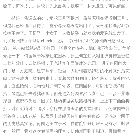
吸干，再吃皮儿。建议儿先来点茶，我要了一杯魁龙珠，可以解腻。
描述：俗话说的好，烟花三月下扬州，虽然呢现在还没到三月，
但是我已经迫不及待了。整个冬天都没有出门了，天气稍稍渐好我就
按捺不住了。于是乎，小女子一人收拾妥当驾着我的爱驹就出发了。
到了扬州找了个酒店check in之后，就开始了我的扬州两日悠闲之
旅。 第一站我就来到了何园，毕竟名声在外，我自然不能错过。简单
介绍一下，何园属于私家住宅园林，原主何芷舠从湖北汉黄德道台任
上壮年致仕，归隐扬州，于光绪九年巨资建造此园。 进了何园的大
门，是一方庭院，过了照壁，独自一人沿铺着鹅卵石的小路来到后花
园，站在池边二楼的回廊上，看着远处的假山，怪石林立；近处的池
塘，游鱼怡然，心胸顿时开阔了许多。江南园林，可以用“别致”概
括。虽然已经去过拙政园，但是进入何园依然欣喜不已。一步一景来
形容一点都不为过。园子的结构和游览线路很有趣，上上下下曲曲折
折，时而近山时而临水，穿行在那道著名的复式回廊上，俯瞰园中各
景各楼，山水花草，以及园主曾经居住时的种种痕迹，深感这个园子
的历史感真实感。何园之美在于水。在前院牡丹厅房不见有水，却设
有一船厅，看着这状似船屋的厅堂，仿佛就已到了湖边。再细看地