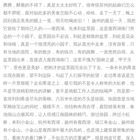
腾腾，酥脆的不得了，真是太太太好吃了。很奇怪苏州的姑娘们怎么
都不胖呢，面对如此多的美食怎能不心动，哈哈。走了一天了，晚上
回到酒店美美的睡上一觉，明天吃喝依旧！！ 扬州的最后一天，我把
它留给了期待已久的——瘦西湖。先来到盆景园，这是瘦西湖南门旁
边的一个小园子。盆景园自不必说，到处是精致的盆景，到处是花朵
和绿植，真是一个很漂亮的小园子。我从晨光中走来，没有游客，只
有当地的居民，有的散步，有的练功，有的跳舞，一派悠然自得。从
盆景园出来，直接进入瘦西湖南门，这里不愧为“园林之盛，甲于天
下”，景色更是美妙，把刚才的盆景园完全比了下去。一条长长的甬道
出现在眼前，望不到边际，勾起了人们探寻的欲望：走过甬道该是怎
样一片景致呢？走在甬道之上，吸引我的不是令人称奇的大虹桥，也
不是导游精彩绝伦的讲解，更不是画舫工作人员的吆喝声，而是那一
直排列到甬道尽头的垂柳。六百米长堤的尽头是徐园。徐园曾是当地
军阀徐宝山的祠祀，规模不大，但结构布局合理，庭院错落有致，春
池假山点缀其间，让人倍感江南园林的精巧。游过徐园，跨过小虹
桥，来到小金山，杭州有西湖，扬州有瘦西湖，镇江有金山，扬州就
有小金山。小金山是瘦西湖中最大的岛屿，也是湖上建筑最密集的地
方。看南方的看门狮子，不似北方的庄重威严，很是俏皮可爱。深入