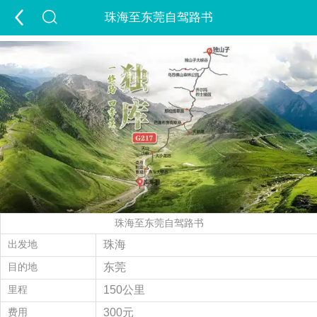
珠海至东莞自驾路书
首页
游新疆
定制游
出疆游
包车游
跟团游
夏令营
夕阳红
租车
景点
签证
酒店
精彩游记
旅行攻略
走进新疆
珠海至东莞自驾路书
经营许可证
当地玩乐
会员中心
出发地
珠海
目的地
东莞
旅游问答
付款方式
联系我们
里程
150公里
费用
300元