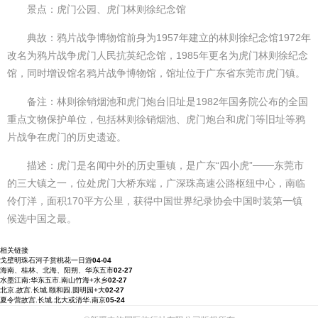
景点：虎门公园、虎门林则徐纪念馆
典故：鸦片战争博物馆前身为1957年建立的林则徐纪念馆1972年
改名为鸦片战争虎门人民抗英纪念馆，1985年更名为虎门林则徐纪念
馆，同时增设馆名鸦片战争博物馆，馆址位于广东省东莞市虎门镇。
备注：林则徐销烟池和虎门炮台旧址是1982年国务院公布的全国
重点文物保护单位，包括林则徐销烟池、虎门炮台和虎门等旧址等鸦
片战争在虎门的历史遗迹。
描述：虎门是名闻中外的历史重镇，是广东“四小虎”───东莞市
的三大镇之一，位处虎门大桥东端，广深珠高速公路枢纽中心，南临
伶仃洋，面积170平方公里，获得中国世界纪录协会中国时装第一镇
候选中国之最。
相关链接
戈壁明珠石河子赏桃花一日游
04-04
海南、桂林、北海、阳朔、华东五市
02-27
水墨江南:华东五市.南山竹海+水乡
02-27
北京.故宫.长城.颐和园.圆明园+大
02-27
夏令营故宫.长城.北大或清华.南京
05-24