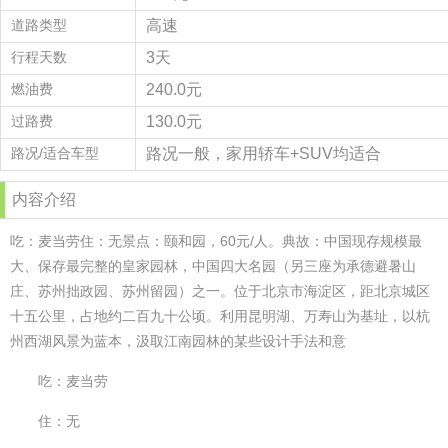
道路类型
高速
行程天数
3天
燃油费
240.0元
过路费
130.0元
路况/适合车型
路况一般，家用轿车+SUV均适合
内容介绍
吃：麦当劳住：无景点：颐和园，60元/人。典故：中国现存规模最
大、保存最完整的皇家园林，中国四大名园（另三座为承德避暑山
庄、苏州拙政园、苏州留园）之一。位于北京市海淀区，距北京城区
十五公里，占地约二百九十公顷。利用昆明湖、万寿山为基址，以杭
州西湖风景为蓝本，汲取江南园林的某些设计手法和意
吃：麦当劳
住：无