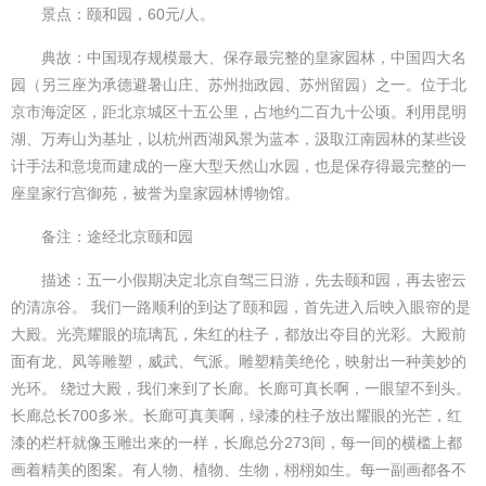
景点：颐和园，60元/人。
典故：中国现存规模最大、保存最完整的皇家园林，中国四大名
园（另三座为承德避暑山庄、苏州拙政园、苏州留园）之一。位于北
京市海淀区，距北京城区十五公里，占地约二百九十公顷。利用昆明
湖、万寿山为基址，以杭州西湖风景为蓝本，汲取江南园林的某些设
计手法和意境而建成的一座大型天然山水园，也是保存得最完整的一
座皇家行宫御苑，被誉为皇家园林博物馆。
备注：途经北京颐和园
描述：五一小假期决定北京自驾三日游，先去颐和园，再去密云
的清凉谷。 我们一路顺利的到达了颐和园，首先进入后映入眼帘的是
大殿。光亮耀眼的琉璃瓦，朱红的柱子，都放出夺目的光彩。大殿前
面有龙、凤等雕塑，威武、气派。雕塑精美绝伦，映射出一种美妙的
光环。 绕过大殿，我们来到了长廊。长廊可真长啊，一眼望不到头。
长廊总长700多米。长廊可真美啊，绿漆的柱子放出耀眼的光芒，红
漆的栏杆就像玉雕出来的一样，长廊总分273间，每一间的横槛上都
画着精美的图案。有人物、植物、生物，栩栩如生。每一副画都各不