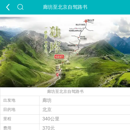
廊坊至北京自驾路书
首页
游新疆
定制游
出疆游
包车游
跟团游
夏令营
夕阳红
租车
景点
签证
酒店
精彩游记
旅行攻略
走进新疆
廊坊至北京自驾路书
经营许可证
当地玩乐
会员中心
出发地
廊坊
目的地
北京
旅游问答
付款方式
联系我们
里程
340公里
费用
370元