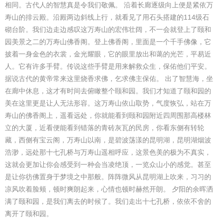
相同。古代人的智慧真是令我们敬佩。 沿着长廊逐级向上便是紧依万
寿山的排云殿。沿殿两边斜线上行，就看见了用石头搭建的114级石
砌台阶。我们边走边感叹这万寿山的宏伟壮阔，不一会就登上了颐和
园美景之二的万寿山佛香阁。登上佛香阁，里面是一个千手佛像，它
披着一身金色的衣裳，金光耀眼，它的眼里放出和蔼的光芒，平易近
人。它有许多手臂。传说这些手臂是用来解救众生，保佑他们平安。
据说古代的黄帝常来这里烧香求佛，乞求佛主保佑。 出了智慧海，坐
在廊中休息，这才有时间去俯瞰整个颐和园。我们才知道了颐和园的
美在这里更是让人无法形容。这万寿山依山取势，气度恢弘，站在万
寿山的佛香阁上，遥看远处，你就能看到颐和园附近四周围那高楼林
立的大厦，近看便能看到错落的青砖灰瓦的民房，你看东侧有转轮
藏，西侧有宝云阁，万寿山以南，是碧波荡漾的昆明湖，昆明湖烟波
浩渺，远处那十七孔桥与万寿山遥相呼应，这景色美的极为不真实，
这就会更加让你会感受到一种会当凌绝顶，一览众山小的感觉。甚至
是让你彷佛置身于梦境之中那般。阵阵微风从昆明湖上吹来，习习的
凉风吹着脸颊，顿时爽朗起来，心情也顿时赫然开朗。 夕阳的余晖洒
满了颐和园，是我们离去的时候了。我们走出十七孔桥，依依不舍的
离开了颐和园。