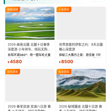
散客拼团
小车拼车
2026·画卷北疆 北疆十日春季
世界旅客的伊犁之约：8天北疆
深度游 小车拼车、纯玩无购
暖心深度游
物！
自驾环湖360°：用一圈车轮丈量
探秘三大雅丹之首：游览被《中
“大西洋最后一滴眼泪”的极致蔚
国国家地理》评选为“中国最美的
4580
8500
¥
¥
蓝。 赛湖旅拍：甄选多款风格服
三大雅丹”第一名的克拉玛依魔鬼
饰，9张精修美照，定格赛里木湖
城。 中国第一村：探访仅存的图
绝美瞬间。 赛湖坦克300跟车视
瓦人最大村落——禾木村，欣赏
包车拼车
包车拼车
频：专业摄影师...
晨雾与小木...
2026·春享双湖 双湖八日游 春
2026·秘境疆途 北疆十日游 春