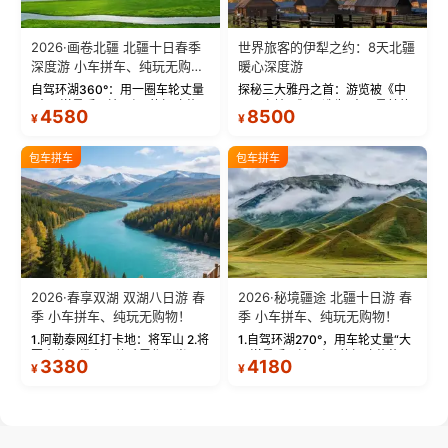
2026·画卷北疆 北疆十日春季
世界旅客的伊犁之约：8天北疆
深度游 小车拼车、纯玩无购
暖心深度游
物！
自驾环湖360°：用一圈车轮丈量
探秘三大雅丹之首：游览被《中
“大西洋最后一滴眼泪”的极致蔚
国国家地理》评选为“中国最美的
4580
8500
¥
¥
蓝。 赛湖旅拍：甄选多款风格服
三大雅丹”第一名的克拉玛依魔鬼
饰，9张精修美照，定格赛里木湖
城。 中国第一村：探访仅存的图
绝美瞬间。 赛湖坦克300跟车视
瓦人最大村落——禾木村，欣赏
包车拼车
包车拼车
频：专业摄影师...
晨雾与小木...
2026·春享双湖 双湖八日游 春
2026·秘境疆途 北疆十日游 春
季 小车拼车、纯玩无购物！
季 小车拼车、纯玩无购物！
1.阿勒泰网红打卡地：将军山 2.将
1.自驾环湖270°，用车轮丈量“大
军山落日缆车，体验雪都风光 3.
西洋最后一滴眼泪”的极致蔚蓝，
3380
4180
¥
¥
将军山，夕阳派对，蹦迪party 4.
让雪山、花海与深邃湖水在转弯
自驾赛里木湖360°环湖 5.二进赛
间连成自由的画卷。 2.特别赠送
湖随心游，邂逅湖畔日出浪漫...
那拉提景区3公里内，落地窗三钻
民宿 3.那...