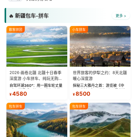
🔥 新疆包车-拼车
更多 >
散客拼团
小车拼车
2026·画卷北疆 北疆十日春季
世界旅客的伊犁之约：8天北疆
深度游 小车拼车、纯玩无购
暖心深度游
物！
自驾环湖360°：用一圈车轮丈量
探秘三大雅丹之首：游览被《中
“大西洋最后一滴眼泪”的极致蔚
国国家地理》评选为“中国最美的
4580
8500
¥
¥
蓝。 赛湖旅拍：甄选多款风格服
三大雅丹”第一名的克拉玛依魔鬼
饰，9张精修美照，定格赛里木湖
城。 中国第一村：探访仅存的图
绝美瞬间。 赛湖坦克300跟车视
瓦人最大村落——禾木村，欣赏
包车拼车
包车拼车
频：专业摄影师...
晨雾与小木...