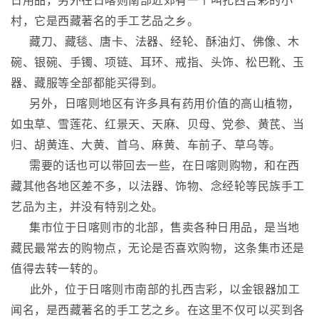
日用品，另外在日喀则南部近郊有一个叫扎西吉彩的小
村，它是西藏著名的手工艺品之乡。
藏刀、藏毯、唐卡、法器、经轮、酥油灯、佛像、木
碗、银碗、手镯、项链、耳环、戒指、头饰、松巴靴、玉
器、藏服等全部都能买得到。
另外，日喀则地区有许多具有药用价值的高山植物，
如虫草、雪莲花、红景天、天麻、贝母、党参、黄芪、当
归、胡黄连、大黄、首乌、麻黄、车前子、草乌等。
需要的话也可以带回去一些，在日喀则购物，和在西
藏其他各地区差不多，以法器、饰物、念经轮等民族手工
艺品为主，并没有特别之处。
集市位于日喀则市的北部，售卖各种日用品，是当地
藏民最常去的购物点，无论是否喜欢购物，这条集市还是
值得去转一转的。
此外，位于日喀则市南部的扎西吉彩，以金银器加工
闻名，是西藏著名的手工艺之乡。在这里不仅可以买到各