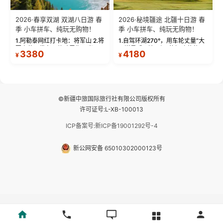
2026·春享双湖 双湖八日游 春
2026·秘境疆途 北疆十日游 春
季 小车拼车、纯玩无购物！
季 小车拼车、纯玩无购物！
1.阿勒泰网红打卡地：将军山 2.将
1.自驾环湖270°，用车轮丈量“大
军山落日缆车，体验雪都风光 3.
西洋最后一滴眼泪”的极致蔚蓝，
3380
4180
¥
¥
将军山，夕阳派对，蹦迪party 4.
让雪山、花海与深邃湖水在转弯
自驾赛里木湖360°环湖 5.二进赛
间连成自由的画卷。 2.特别赠送
湖随心游，邂逅湖畔日出浪漫...
那拉提景区3公里内，落地窗三钻
民宿 3.那...
©新疆中旅国际旅行社有限公司版权所有
许可证号:L-XB-100013
ICP备案号:新ICP备19001292号-4
新公网安备 65010302000123号