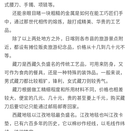
式腰刀、手镯、项链等。
还能亲眼目睹一块粗糙的金属是如何在能工巧匠们手
中，通过那世代相传的熔炼，敲打成精美、华贵的工艺
品。
除了以上两处地方之外，日喀则各市县的旅游景点附
近，都设有摊位贩卖旅游纪念品，价格从十几到几十元不
等。
藏刀是西藏久负盛名的传统工艺品，可用来防身，又
可作为食肉的餐具，还是一种特殊的装饰品。一般来说，
男式藏刀都比较粗犷，锋利，女式藏刀则较秀气。
藏刀根据做工精细程度和所用材料不同，价格也相差
较大，便宜的几元、几十元，贵的甚至要上千元，购买藏
刀后要切记只能通过邮局邮寄回家。
西藏地毯以江孜地毯最负盛名。江孜地毯也叫江孜卡
垫，已有六百多年的历史，它以棉纱作经线，以毛线作纬