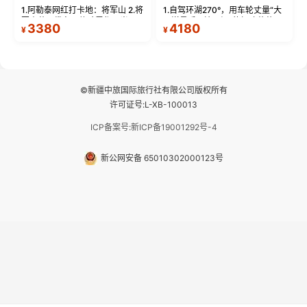
1.阿勒泰网红打卡地：将军山 2.将
1.自驾环湖270°，用车轮丈量“大
军山落日缆车，体验雪都风光 3.
西洋最后一滴眼泪”的极致蔚蓝，
3380
4180
¥
¥
将军山，夕阳派对，蹦迪party 4.
让雪山、花海与深邃湖水在转弯
自驾赛里木湖360°环湖 5.二进赛
间连成自由的画卷。 2.特别赠送
湖随心游，邂逅湖畔日出浪漫...
那拉提景区3公里内，落地窗三钻
民宿 3.那...
©新疆中旅国际旅行社有限公司版权所有
许可证号:L-XB-100013
ICP备案号:新ICP备19001292号-4
新公网安备 65010302000123号