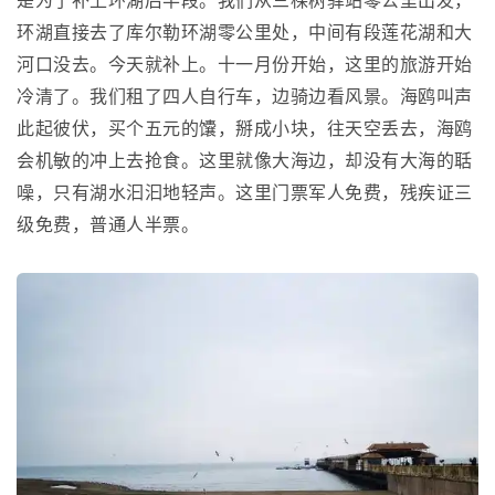
是为了补上环湖后半段。我们从三棵树驿站零公里出发，
环湖直接去了库尔勒环湖零公里处，中间有段莲花湖和大
河口没去。今天就补上。十一月份开始，这里的旅游开始
冷清了。我们租了四人自行车，边骑边看风景。海鸥叫声
此起彼伏，买个五元的馕，掰成小块，往天空丢去，海鸥
会机敏的冲上去抢食。这里就像大海边，却没有大海的聒
噪，只有湖水汩汩地轻声。这里门票军人免费，残疾证三
级免费，普通人半票。