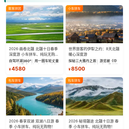
散客拼团
小车拼车
2026·画卷北疆 北疆十日春季
世界旅客的伊犁之约：8天北疆
深度游 小车拼车、纯玩无购
暖心深度游
物！
自驾环湖360°：用一圈车轮丈量
探秘三大雅丹之首：游览被《中
“大西洋最后一滴眼泪”的极致蔚
国国家地理》评选为“中国最美的
4580
8500
¥
¥
蓝。 赛湖旅拍：甄选多款风格服
三大雅丹”第一名的克拉玛依魔鬼
饰，9张精修美照，定格赛里木湖
城。 中国第一村：探访仅存的图
绝美瞬间。 赛湖坦克300跟车视
瓦人最大村落——禾木村，欣赏
包车拼车
包车拼车
频：专业摄影师...
晨雾与小木...
2026·春享双湖 双湖八日游 春
2026·秘境疆途 北疆十日游 春
季 小车拼车、纯玩无购物！
季 小车拼车、纯玩无购物！