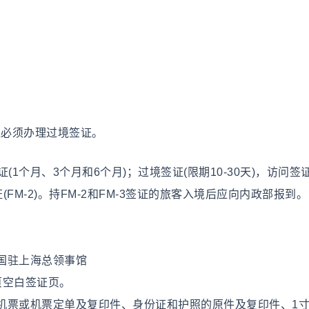
境必须办理过境签证。
1个月、3个月和6个月)；过境签证(限期10-30天)，访问签证 
FM-2)。持FM-2和FM-3签证的旅客入境后应向内政部报到。
国驻上海总领事馆
页空白签证页。
机票或机票定单及复印件、身份证和护照的原件及复印件、1寸