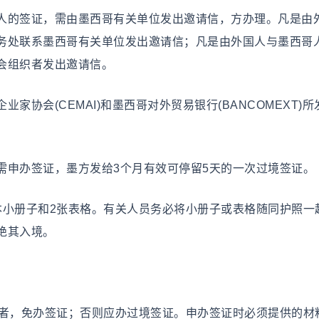
人的签证，需由墨西哥有关单位发出邀请信，方办理。凡是由
务处联系墨西哥有关单位发出邀请信；凡是由外国人与墨西哥
会组织者发出邀请信。
协会(CEMAI)和墨西哥对外贸易银行(BANCOMEXT)所
需申办签证，墨方发给3个月有效可停留5天的一次过境签证。
本小册子和2张表格。有关人员务必将小册子或表格随同护照一
绝其入境。
座者，免办签证；否则应办过境签证。申办签证时必须提供的材