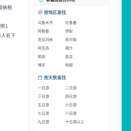
度纳税
按地区查找
乌鲁木齐
吐鲁番
照1
阿勒泰
伊犁
请人名下
克拉玛依
库尔勒
阿克苏
喀什
和田
昌吉
博乐
哈密
按天数查找
一日游
二日游
三日游
四日游
五日游
六日游
七日游
八日游
九日游
十日游以上