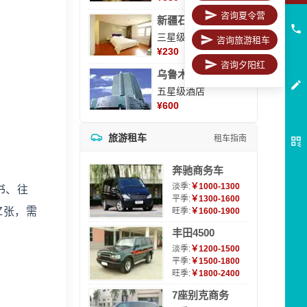
咨询夏令营
新疆石河子凯瑞酒店
三星级酒店
咨询旅游租车
¥
230
咨询夕阳红
乌鲁木齐海德大酒店
五星级酒店
¥
600
旅游租车
租车指南
奔驰商务车
淡季:
￥1000-1300
书、往
平季:
￥1300-1600
Z张，需
旺季:
￥1600-1900
丰田4500
淡季:
￥1200-1500
平季:
￥1500-1800
旺季:
￥1800-2400
7座别克商务