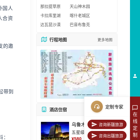
那拉提草原
天山神木园
外国人
卡拉库里湖
喀什老城区
人合资
达瓦昆沙漠
巴音布鲁克
行程地图
更多地图
发的邀
起带到
定制专家
酒店住宿
所有酒店
在
线
乌鲁木齐美丽华大酒
咨询新疆旅游
定
五星级酒店
制
咨询出疆旅游
料：
¥
580