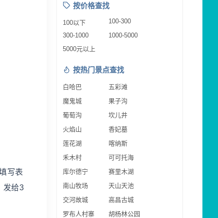
按价格查找
100-300
100以下
300-1000
1000-5000
5000元以上
按热门景点查找
白哈巴
五彩滩
魔鬼城
果子沟
葡萄沟
坎儿井
火焰山
香妃墓
莲花湖
喀纳斯
禾木村
可可托海
填写表
库尔德宁
赛里木湖
南山牧场
天山天池
。发给3
交河故城
高昌古城
罗布人村寨
胡杨林公园