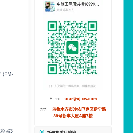
(FM-
tour@xjlxw.com
E-mail：
乌鲁木齐市沙依巴克区伊宁路
地址：
89号新丰大厦A座7楼
彩照3
新疆旅游目的地