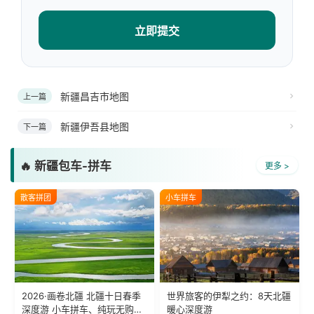
立即提交
新疆昌吉市地图
上一篇
新疆伊吾县地图
下一篇
🔥 新疆包车-拼车
更多 >
散客拼团
小车拼车
2026·画卷北疆 北疆十日春季
世界旅客的伊犁之约：8天北疆
深度游 小车拼车、纯玩无购
暖心深度游