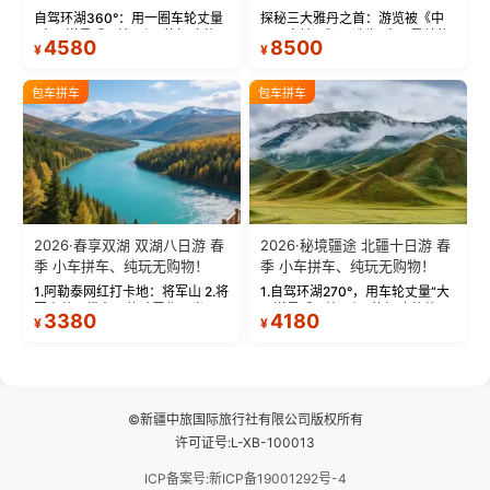
物！
自驾环湖360°：用一圈车轮丈量
探秘三大雅丹之首：游览被《中
“大西洋最后一滴眼泪”的极致蔚
国国家地理》评选为“中国最美的
4580
8500
¥
¥
蓝。 赛湖旅拍：甄选多款风格服
三大雅丹”第一名的克拉玛依魔鬼
饰，9张精修美照，定格赛里木湖
城。 中国第一村：探访仅存的图
绝美瞬间。 赛湖坦克300跟车视
瓦人最大村落——禾木村，欣赏
包车拼车
包车拼车
频：专业摄影师...
晨雾与小木...
2026·春享双湖 双湖八日游 春
2026·秘境疆途 北疆十日游 春
季 小车拼车、纯玩无购物！
季 小车拼车、纯玩无购物！
1.阿勒泰网红打卡地：将军山 2.将
1.自驾环湖270°，用车轮丈量“大
军山落日缆车，体验雪都风光 3.
西洋最后一滴眼泪”的极致蔚蓝，
3380
4180
¥
¥
将军山，夕阳派对，蹦迪party 4.
让雪山、花海与深邃湖水在转弯
自驾赛里木湖360°环湖 5.二进赛
间连成自由的画卷。 2.特别赠送
湖随心游，邂逅湖畔日出浪漫...
那拉提景区3公里内，落地窗三钻
民宿 3.那...
©新疆中旅国际旅行社有限公司版权所有
许可证号:L-XB-100013
ICP备案号:新ICP备19001292号-4