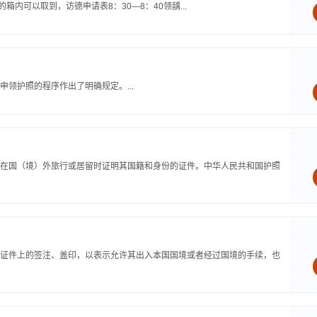
内可以取到，访德申请表8：30—8：40领龋...
领护照的程序作出了明确规定。...
在国（境）外旅行或居留时证明其国籍和身份的证件。中华人民共和国护照
证件上的签注、盖印，以表示允许其出入本国国境或者经过国境的手续，也