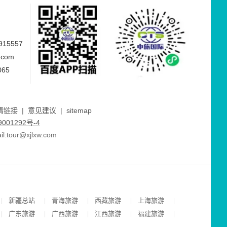
15557
.com
065
情链接
|
意见建议
|
sitemap
001292号-4
ur@xjlxw.com
新疆总站
青海旅游
西藏旅游
上海旅游
|
|
|
|
|
广东旅游
广西旅游
江西旅游
福建旅游
|
|
|
|
|