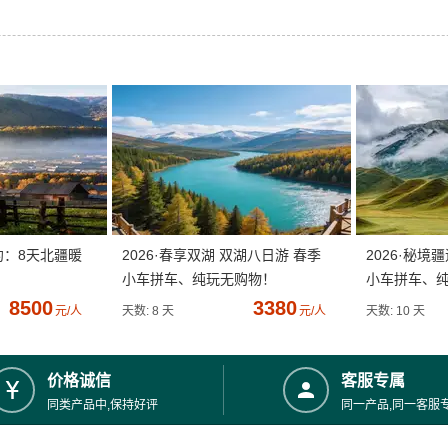
约：8天北疆暖
2026·春享双湖 双湖八日游 春季
2026·秘境
小车拼车、纯玩无购物！
小车拼车、
8500
3380
元/人
天数: 8 天
元/人
天数: 10 天
价格诚信
客服专属
同类产品中,保持好评
同一产品,同一客服