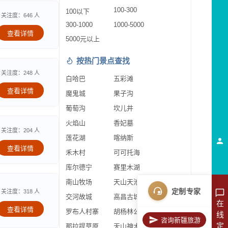
100-300
100以下
关注度：646 人
300-1000
1000-5000
查看详情
5000元以上
按热门景点查找
关注度：248 人
白哈巴
五彩滩
查看详情
魔鬼城
果子沟
葡萄沟
坎儿井
火焰山
香妃墓
关注度：204 人
莲花湖
喀纳斯
查看详情
禾木村
可可托海
库尔德宁
赛里木湖
南山牧场
天山天池
定制专家
关注度：318 人
交河故城
高昌古城
在
查看详情
罗布人村寨
胡杨林公园
线
咨询新疆旅游
定
那拉提草原
天山神木园