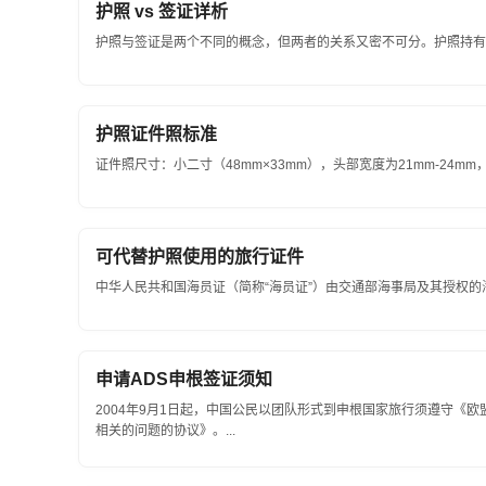
护照 vs 签证详析
护照与签证是两个不同的概念，但两者的关系又密不可分。护照持有者
护照证件照标准
证件照尺寸：小二寸（48mm×33mm），头部宽度为21mm-24mm，头
可代替护照使用的旅行证件
中华人民共和国海员证（简称“海员证”）由交通部海事局及其授权的
申请ADS申根签证须知
2004年9月1日起，中国公民以团队形式到申根国家旅行须遵守《
相关的问题的协议》。...