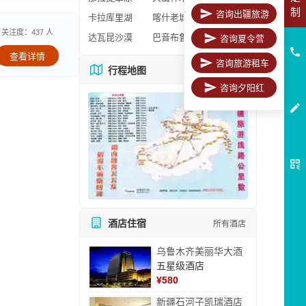
制
咨询出疆旅游
卡拉库里湖
喀什老城区
关注度：437 人
达瓦昆沙漠
巴音布鲁克
咨询夏令营
查看详情
咨询旅游租车
行程地图
更多地图
咨询夕阳红
酒店住宿
所有酒店
乌鲁木齐美丽华大酒
五星级酒店
¥
580
新疆石河子凯瑞酒店