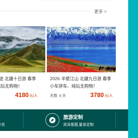
更多 >
疆途 北疆十日游 春季
2026·半壁江山 北疆九日游 春季
纯玩无购物！
小车拼车、纯玩无购物！
4180
3780
元/人
天数: 9 天
元/人
旅游定制
专员
资深客服,量身定制