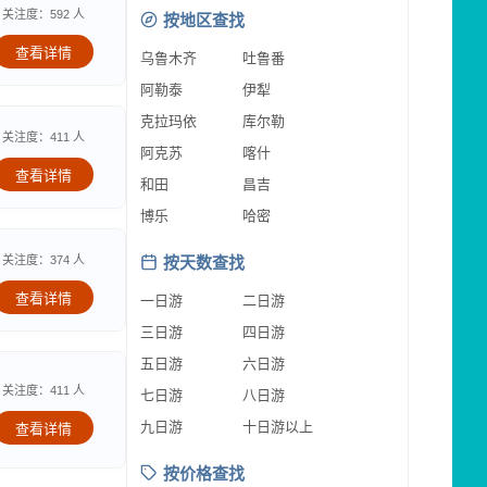
关注度：592 人
按地区查找
查看详情
乌鲁木齐
吐鲁番
阿勒泰
伊犁
克拉玛依
库尔勒
关注度：411 人
阿克苏
喀什
查看详情
和田
昌吉
博乐
哈密
关注度：374 人
按天数查找
查看详情
一日游
二日游
三日游
四日游
五日游
六日游
关注度：411 人
七日游
八日游
九日游
十日游以上
查看详情
按价格查找