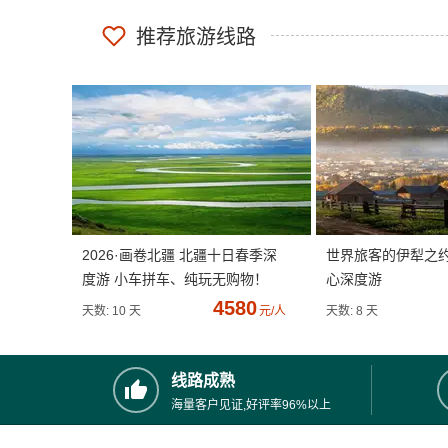
推荐旅游线路
2026·画卷北疆 北疆十日春季深
世界旅客的伊犁之
度游 小车拼车、纯玩无购物！
心深度游
4580
天数: 10 天
元/人
天数: 8 天
线路成熟
海量客户见证,好评率96%以上