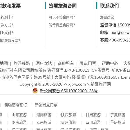
付款和发票
签署旅游合同
联系我们
签约刷卡？
可以不签合同吗？
意见建议
监督电话:156099
付款方式？
能传真签合同吗？
邮箱:tour@xjlxw
网上支付？
客服:400-099-2
如何获取发票？
地图
|
旅游线路
|
酒店宾馆
|
商旅租车
|
景点门票
|
帮助中心
|
友
行社有限公司版权所有 许可证号:L-XB-100013 ICP备案号:
新ICP备19
依巴克区伊宁路89号新丰大厦A座7楼 监督电话:15609915557 E-mail:to
Copyright © 2005-2026 ->
xjlxw.com
>
新疆旅行网
新公网安备 65010302000123号
|
|
新疆酒店预订
新疆景点门票
游
山东旅游
河南旅游
陕西旅游
甘肃旅游
宁夏旅游
|
|
|
|
|
游
湖南旅游
云南旅游
贵州旅游
四川旅游
重庆旅游
|
|
|
|
|
游
辽宁旅游
吉林旅游
黑龙江旅游
内蒙古旅游
|
|
|
|