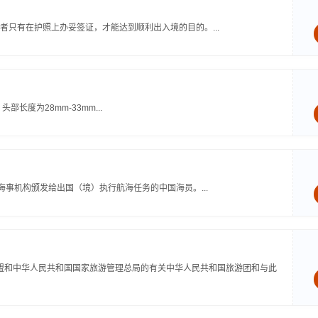
只有在护照上办妥签证，才能达到顺利出入境的目的。...
部长度为28mm-33mm...
海事机构颁发给出国（境）执行航海任务的中国海员。...
欧盟和中华人民共和国国家旅游管理总局的有关中华人民共和国旅游团和与此