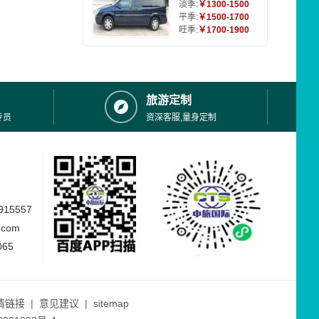
淡季:
￥1300-1500
平季:
￥1500-1700
旺季:
￥1700-1900
旅游定制
专员
资深客服,量身定制
15557
.com
065
情链接
|
意见建议
|
sitemap