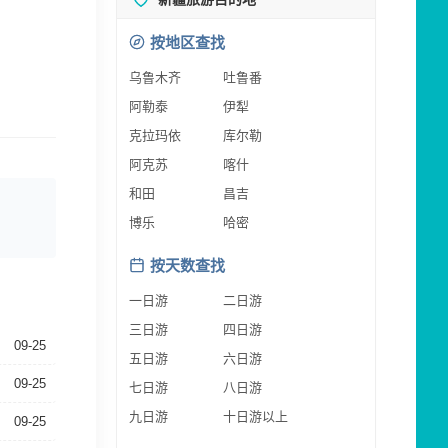
按地区查找
乌鲁木齐
吐鲁番
阿勒泰
伊犁
克拉玛依
库尔勒
阿克苏
喀什
和田
昌吉
博乐
哈密
按天数查找
一日游
二日游
三日游
四日游
09-25
五日游
六日游
09-25
七日游
八日游
九日游
十日游以上
09-25