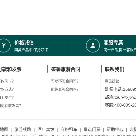
价格诚信
客服专属
同类产品中,保持好评
同一产品,同一客服
付款和发票
签署旅游合同
联系我们
签约刷卡？
可以不签合同吗？
意见建议
监督电话:156099
付款方式？
能传真签合同吗？
邮箱:tour@xjlxw
网上支付？
客服:400-099-2
如何获取发票？
地图
|
旅游线路
|
酒店宾馆
|
商旅租车
|
景点门票
|
帮助中心
|
友