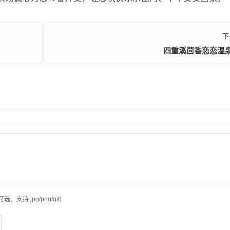
下
四重溪茴香恋恋温
可选，支持 jpg/png/gif)