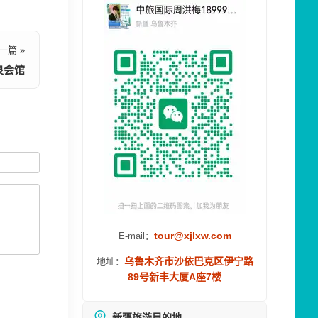
一篇 »
泉会馆
tour@xjlxw.com
E-mail：
乌鲁木齐市沙依巴克区伊宁路
地址：
89号新丰大厦A座7楼
新疆旅游目的地