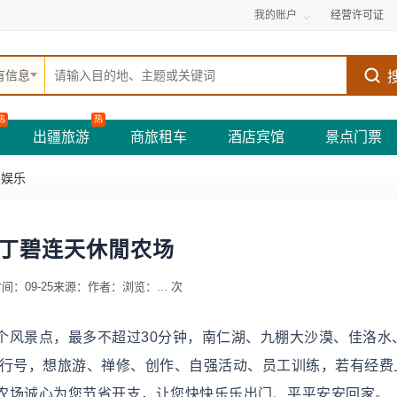
我的账户
经营许可证
有信息
热
热
出疆旅游
商旅租车
酒店宾馆
景点门票
闲娱乐
丁碧连天休閒农场
间：09-25
来源：
作者：
浏览：
...
次
个风景点，最多不超过30分钟，南仁湖、九棚大沙漠、佳洛水
或行号，想旅游、禅修、创作、自强活动、员工训练，若有经费
农场诚心为您节省开支，让您快快乐乐出门、平平安安回家。