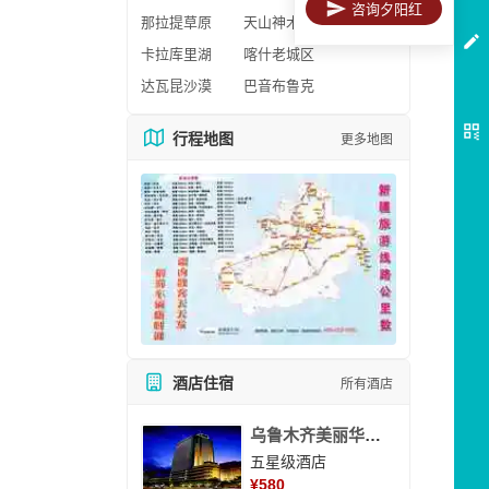
咨询夕阳红
那拉提草原
天山神木园
卡拉库里湖
喀什老城区
达瓦昆沙漠
巴音布鲁克
行程地图
更多地图
酒店住宿
所有酒店
乌鲁木齐美丽华大酒
五星级酒店
¥
580