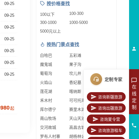
按价格查找
09-25
100-300
100以下
09-25
300-1000
1000-5000
09-25
5000元以上
09-25
按热门景点查找
09-25
白哈巴
五彩滩
09-25
魔鬼城
果子沟
葡萄沟
坎儿井
09-25
定制专家
火焰山
香妃墓
在
莲花湖
喀纳斯
线
咨询新疆旅游
定
禾木村
可可托海
制
4980
起
咨询出疆旅游
库尔德宁
赛里木湖
南山牧场
天山天池
咨询夏令营
交河故城
高昌古城
咨询旅游租车
罗布人村寨
胡杨林公园