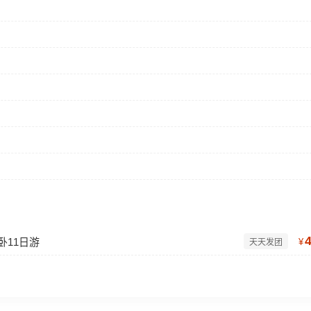
卧11日游
¥
天天发团