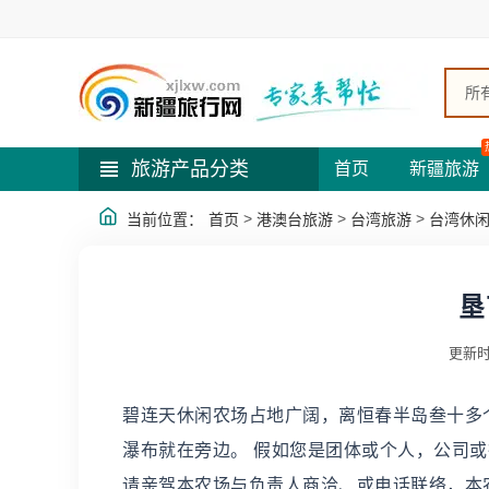
所
旅游产品分类
首页
新疆旅游
>
>
>
当前位置：
首页
港澳台旅游
台湾旅游
台湾休
垦
更新时
碧连天休闲农场占地广阔，离恒春半岛叁十多
瀑布就在旁边。 假如您是团体或个人，公司
请亲驾本农场与负责人商洽、或电话联络，本