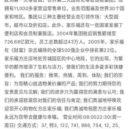
欧洲第一大零售商，世界第二大国际化零售连锁集团。现
拥有11,000多家营运零售单位，业务范围遍及世界30个国
家和地区。集团以三种主要经营业态引领市场：大型超
市，超市以及折扣店。此外，家乐福还在一些国家发展了
便利店和会员制量贩店。2004年集团税后销售额增至
726.68亿欧元，员工总数超过43万人。2005年，家乐福
在《财富》杂志编排的全球500强企业中排名第22位。
家乐福方庄店地处芳城园区的中心地段，它的出现，为繁
华的都市增添了生机与活力，使我们的生活多姿多彩快捷
便利。 我们的服务：微笑、热情、周到、体贴; 我们的宗
旨：为您精心挑选物美价廉的产品; 我们的努力期待您的
宝贵意见与见解; 我们的进步只为赢得您的满意与认可; 我
们的承诺就是您对我们的信任与肯定; 我们真诚地呼唤欢
迎您开心购物在方庄家乐福; 我们真诚地祝愿方庄家乐福
永远为您带去健康与幸福。 营业时间:08:0022:30(周一
周日) 交通方式：37, 特3, 122, 741, 986, 754, 12, 25,