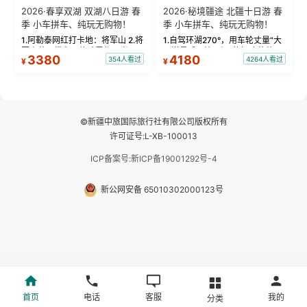
2026·春享双湖 双湖八日游 春
2026·秘境疆途 北疆十日游 春
季 小车拼车、纯玩无购物！
季 小车拼车、纯玩无购物！
1.阿勒泰网红打卡地：将军山 2.将
1.自驾环湖270°，用车轮丈量“大
军山落日缆车，体验雪都风光 3.
西洋最后一滴眼泪”的极致蔚蓝，
3380
4180
354人看过
4264人看过
¥
¥
将军山，夕阳派对，蹦迪party 4.
让雪山、花海与深邃湖水在转弯
自驾赛里木湖360°环湖 5.二进赛
间连成自由的画卷。 2.特别赠送
湖随心游，邂逅湖畔日出浪漫...
那拉提景区3公里内，落地窗三钻
民宿 3.那...
©新疆中旅国际旅行社有限公司版权所有
许可证号:L-XB-100013
ICP备案号:新ICP备19001292号-4
新公网安备 65010302000123号
首页
电话
客服
我的
分类