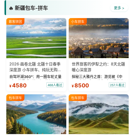
🔥 新疆包车-拼车
更多 >
散客拼团
小车拼车
2026·画卷北疆 北疆十日春季
世界旅客的伊犁之约：8天北疆
深度游 小车拼车、纯玩无购
暖心深度游
物！
自驾环湖360°：用一圈车轮丈量
探秘三大雅丹之首：游览被《中
“大西洋最后一滴眼泪”的极致蔚
国国家地理》评选为“中国最美的
4580
8500
468人看过
257人看过
¥
¥
蓝。 赛湖旅拍：甄选多款风格服
三大雅丹”第一名的克拉玛依魔鬼
饰，9张精修美照，定格赛里木湖
城。 中国第一村：探访仅存的图
绝美瞬间。 赛湖坦克300跟车视
瓦人最大村落——禾木村，欣赏
包车拼车
包车拼车
频：专业摄影师...
晨雾与小木...