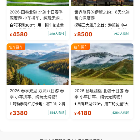
2026·画卷北疆 北疆十日春季
世界旅客的伊犁之约：8天北疆
深度游 小车拼车、纯玩无购
暖心深度游
物！
自驾环湖360°：用一圈车轮丈量
探秘三大雅丹之首：游览被《中
“大西洋最后一滴眼泪”的极致蔚
国国家地理》评选为“中国最美的
4580
8500
468人看过
257人看过
¥
¥
蓝。 赛湖旅拍：甄选多款风格服
三大雅丹”第一名的克拉玛依魔鬼
饰，9张精修美照，定格赛里木湖
城。 中国第一村：探访仅存的图
绝美瞬间。 赛湖坦克300跟车视
瓦人最大村落——禾木村，欣赏
包车拼车
包车拼车
频：专业摄影师...
晨雾与小木...
2026·春享双湖 双湖八日游 春
2026·秘境疆途 北疆十日游 春
季 小车拼车、纯玩无购物！
季 小车拼车、纯玩无购物！
1.阿勒泰网红打卡地：将军山 2.将
1.自驾环湖270°，用车轮丈量“大
军山落日缆车，体验雪都风光 3.
西洋最后一滴眼泪”的极致蔚蓝，
3380
4180
354人看过
4264人看过
¥
¥
将军山，夕阳派对，蹦迪party 4.
让雪山、花海与深邃湖水在转弯
自驾赛里木湖360°环湖 5.二进赛
间连成自由的画卷。 2.特别赠送
湖随心游，邂逅湖畔日出浪漫...
那拉提景区3公里内，落地窗三钻
民宿 3.那...