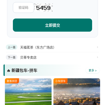
立即提交
天福茗茶（东方广场店）
上一篇
贝蒂专卖店
下一篇
🔥 新疆包车-拼车
更多 >
散客拼团
小车拼车