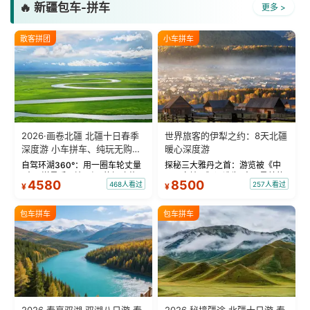
🔥 新疆包车-拼车
更多 >
散客拼团
小车拼车
2026·画卷北疆 北疆十日春季
世界旅客的伊犁之约：8天北疆
深度游 小车拼车、纯玩无购
暖心深度游
物！
自驾环湖360°：用一圈车轮丈量
探秘三大雅丹之首：游览被《中
“大西洋最后一滴眼泪”的极致蔚
国国家地理》评选为“中国最美的
4580
8500
468人看过
257人看过
¥
¥
蓝。 赛湖旅拍：甄选多款风格服
三大雅丹”第一名的克拉玛依魔鬼
饰，9张精修美照，定格赛里木湖
城。 中国第一村：探访仅存的图
绝美瞬间。 赛湖坦克300跟车视
瓦人最大村落——禾木村，欣赏
包车拼车
包车拼车
频：专业摄影师...
晨雾与小木...