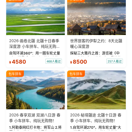
2026·画卷北疆 北疆十日春季
世界旅客的伊犁之约：8天北疆
深度游 小车拼车、纯玩无购
暖心深度游
物！
自驾环湖360°：用一圈车轮丈量
探秘三大雅丹之首：游览被《中
“大西洋最后一滴眼泪”的极致蔚
国国家地理》评选为“中国最美的
4580
8500
468人看过
257人看过
¥
¥
蓝。 赛湖旅拍：甄选多款风格服
三大雅丹”第一名的克拉玛依魔鬼
饰，9张精修美照，定格赛里木湖
城。 中国第一村：探访仅存的图
绝美瞬间。 赛湖坦克300跟车视
瓦人最大村落——禾木村，欣赏
包车拼车
包车拼车
频：专业摄影师...
晨雾与小木...
2026·春享双湖 双湖八日游 春
2026·秘境疆途 北疆十日游 春
季 小车拼车、纯玩无购物！
季 小车拼车、纯玩无购物！
1.阿勒泰网红打卡地：将军山 2.将
1.自驾环湖270°，用车轮丈量“大