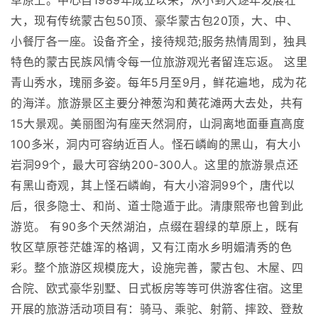
草原上。中心自1989年成立以来，从小到大逐年发展壮
大，现有传统蒙古包50顶、豪华蒙古包20顶，大、中、
小餐厅各一座。设备齐全，接待规范;服务热情周到，独具
特色的蒙古民族风情令每一位旅游观光者留连忘返。 这里
青山秀水，瑰丽多姿。每年5月至9月，鲜花遍地，成为花
的海洋。旅游景区主要分神葱沟和黄花滩两大去处，共有
15大景观。美丽图沟有座天然洞府，山洞离地面垂直高度
100多米，洞内可容纳近百人。怪石嶙峋的黑山，有大小
岩洞99个，最大可容纳200-300人。这里的旅游景点还
有黑山奇观，其上怪石嶙峋，有大小溶洞99个，唐代以
后，很多隐士、和尚、道士隐遁于此。清康熙帝也曾到此
游览。 有90多个天然湖泊，点缀在碧绿的草原上，既有
牧区草原苍茫雄浑的格调，又有江南水乡明媚清秀的色
彩。整个旅游区规模庞大，设施完善，蒙古包、木屋、四
合院、欧式豪华别墅、日式板房等等可供游客住宿。这里
开展的旅游活动项目有：骑马、乘驼、射箭、摔跤、登敖