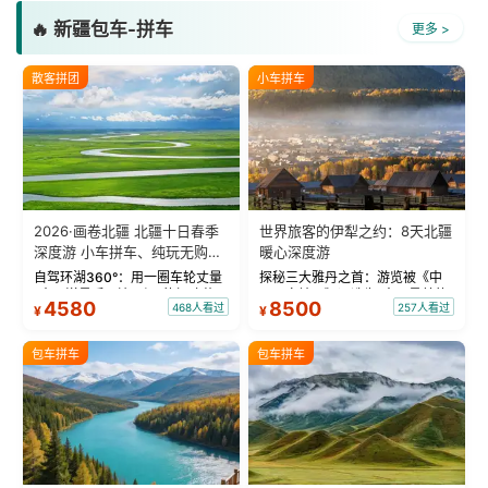
🔥 新疆包车-拼车
更多 >
散客拼团
小车拼车
2026·画卷北疆 北疆十日春季
世界旅客的伊犁之约：8天北疆
深度游 小车拼车、纯玩无购
暖心深度游
物！
自驾环湖360°：用一圈车轮丈量
探秘三大雅丹之首：游览被《中
“大西洋最后一滴眼泪”的极致蔚
国国家地理》评选为“中国最美的
4580
8500
468人看过
257人看过
¥
¥
蓝。 赛湖旅拍：甄选多款风格服
三大雅丹”第一名的克拉玛依魔鬼
饰，9张精修美照，定格赛里木湖
城。 中国第一村：探访仅存的图
绝美瞬间。 赛湖坦克300跟车视
瓦人最大村落——禾木村，欣赏
包车拼车
包车拼车
频：专业摄影师...
晨雾与小木...