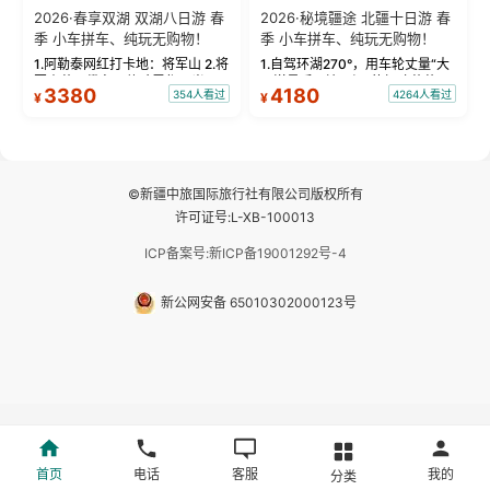
2026·春享双湖 双湖八日游 春
2026·秘境疆途 北疆十日游 春
季 小车拼车、纯玩无购物！
季 小车拼车、纯玩无购物！
1.阿勒泰网红打卡地：将军山 2.将
1.自驾环湖270°，用车轮丈量“大
军山落日缆车，体验雪都风光 3.
西洋最后一滴眼泪”的极致蔚蓝，
3380
4180
354人看过
4264人看过
¥
¥
将军山，夕阳派对，蹦迪party 4.
让雪山、花海与深邃湖水在转弯
自驾赛里木湖360°环湖 5.二进赛
间连成自由的画卷。 2.特别赠送
湖随心游，邂逅湖畔日出浪漫...
那拉提景区3公里内，落地窗三钻
民宿 3.那...
©新疆中旅国际旅行社有限公司版权所有
许可证号:L-XB-100013
ICP备案号:新ICP备19001292号-4
新公网安备 65010302000123号
首页
电话
客服
我的
分类