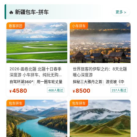
🔥 新疆包车-拼车
更多 >
散客拼团
小车拼车
2026·画卷北疆 北疆十日春季
世界旅客的伊犁之约：8天北疆
深度游 小车拼车、纯玩无购
暖心深度游
物！
自驾环湖360°：用一圈车轮丈量
探秘三大雅丹之首：游览被《中
“大西洋最后一滴眼泪”的极致蔚
国国家地理》评选为“中国最美的
4580
8500
468人看过
257人看过
¥
¥
蓝。 赛湖旅拍：甄选多款风格服
三大雅丹”第一名的克拉玛依魔鬼
饰，9张精修美照，定格赛里木湖
城。 中国第一村：探访仅存的图
绝美瞬间。 赛湖坦克300跟车视
瓦人最大村落——禾木村，欣赏
包车拼车
包车拼车
频：专业摄影师...
晨雾与小木...