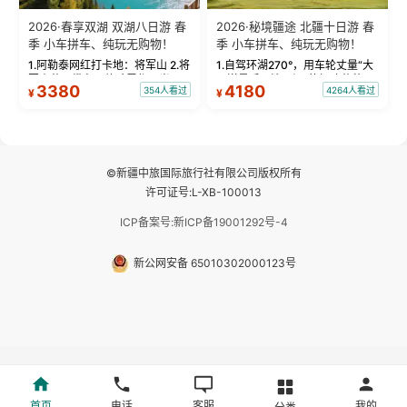
2026·春享双湖 双湖八日游 春
2026·秘境疆途 北疆十日游 春
季 小车拼车、纯玩无购物！
季 小车拼车、纯玩无购物！
1.阿勒泰网红打卡地：将军山 2.将
1.自驾环湖270°，用车轮丈量“大
军山落日缆车，体验雪都风光 3.
西洋最后一滴眼泪”的极致蔚蓝，
3380
4180
354人看过
4264人看过
¥
¥
将军山，夕阳派对，蹦迪party 4.
让雪山、花海与深邃湖水在转弯
自驾赛里木湖360°环湖 5.二进赛
间连成自由的画卷。 2.特别赠送
湖随心游，邂逅湖畔日出浪漫...
那拉提景区3公里内，落地窗三钻
民宿 3.那...
©新疆中旅国际旅行社有限公司版权所有
许可证号:L-XB-100013
ICP备案号:新ICP备19001292号-4
新公网安备 65010302000123号
首页
电话
客服
我的