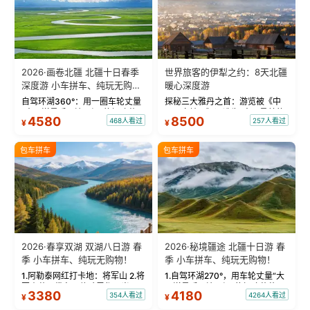
2026·画卷北疆 北疆十日春季
世界旅客的伊犁之约：8天北疆
深度游 小车拼车、纯玩无购
暖心深度游
物！
自驾环湖360°：用一圈车轮丈量
探秘三大雅丹之首：游览被《中
“大西洋最后一滴眼泪”的极致蔚
国国家地理》评选为“中国最美的
4580
8500
468人看过
257人看过
¥
¥
蓝。 赛湖旅拍：甄选多款风格服
三大雅丹”第一名的克拉玛依魔鬼
饰，9张精修美照，定格赛里木湖
城。 中国第一村：探访仅存的图
绝美瞬间。 赛湖坦克300跟车视
瓦人最大村落——禾木村，欣赏
包车拼车
包车拼车
频：专业摄影师...
晨雾与小木...
2026·春享双湖 双湖八日游 春
2026·秘境疆途 北疆十日游 春
季 小车拼车、纯玩无购物！
季 小车拼车、纯玩无购物！
1.阿勒泰网红打卡地：将军山 2.将
1.自驾环湖270°，用车轮丈量“大
军山落日缆车，体验雪都风光 3.
西洋最后一滴眼泪”的极致蔚蓝，
3380
4180
354人看过
4264人看过
¥
¥
将军山，夕阳派对，蹦迪party 4.
让雪山、花海与深邃湖水在转弯
自驾赛里木湖360°环湖 5.二进赛
间连成自由的画卷。 2.特别赠送