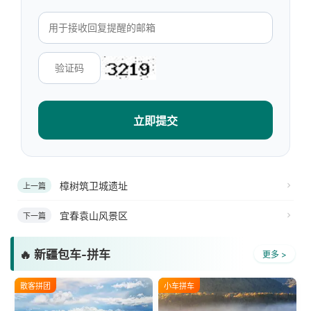
立即提交
樟树筑卫城遗址
上一篇
宜春袁山风景区
下一篇
🔥 新疆包车-拼车
更多 >
散客拼团
小车拼车